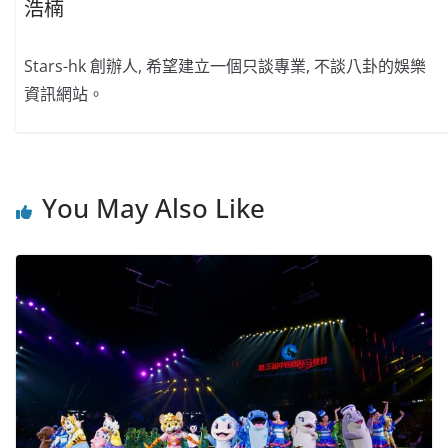
浩楠
Stars-hk 創辦人, 希望建立一個只談專業, 不談八卦的娛樂
資訊網站。
You May Also Like