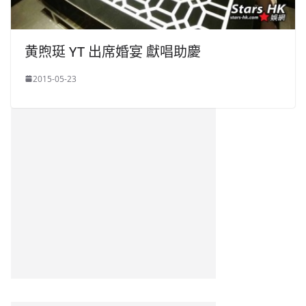
黄煦珽 YT 出席婚宴 獻唱助慶
2015-05-23