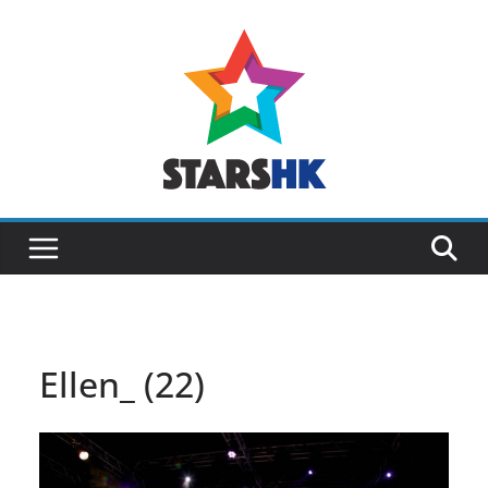
Skip
to
content
Ellen_ (22)