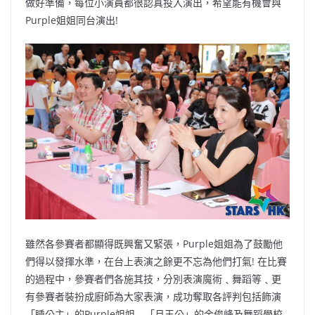
做好準備，每位小演員都很認真投入演出，希望能有機會與
Purple姐姐同台演出!
雖然各參賽者都顯得既興奮又緊張，Purple姐姐為了鼓勵他
們得以發揮水準，在台上表演之餘更不忘為他們打氣! 在比賽
的過程中，參賽者們各施其技，分別表演魔術﹑舞蹈等﹑更
有參賽者裝扮成廚師為大家表演，成功奪取各評判包括飾演
「睡公主」的Purple姐姐﹑「月王公」的余俊峰及舞蹈學校