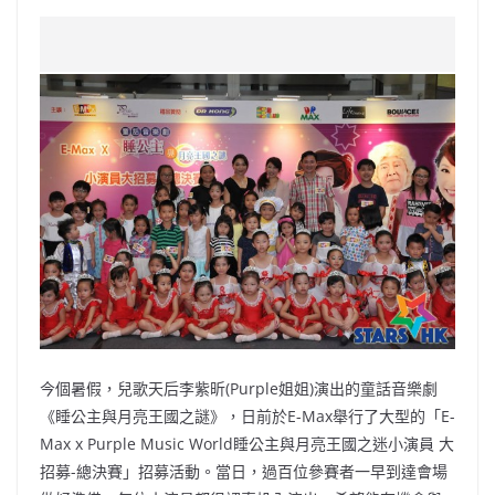
a
n
h
n
e
w
m
o
c
a
at
e
C
itt
ai
p
e
W
s
h
er
l
y
b
ei
A
at
Li
o
b
p
n
o
o
p
k
k
今個暑假，兒歌天后李紫昕(Purple姐姐)演出的童話音樂劇
《睡公主與月亮王國之謎》，日前於E-Max舉行了大型的「E-
Max x Purple Music World睡公主與月亮王國之迷小演員 大
招募-總決賽」招募活動。當日，過百位參賽者一早到達會場