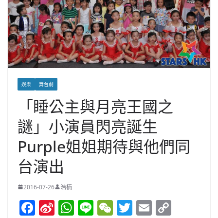
娛樂
舞台劇
「睡公主與月亮王國之
謎」小演員閃亮誕生
Purple姐姐期待與他們同
台演出
2016-07-26
浩楠
F
Si
W
Li
W
T
E
C