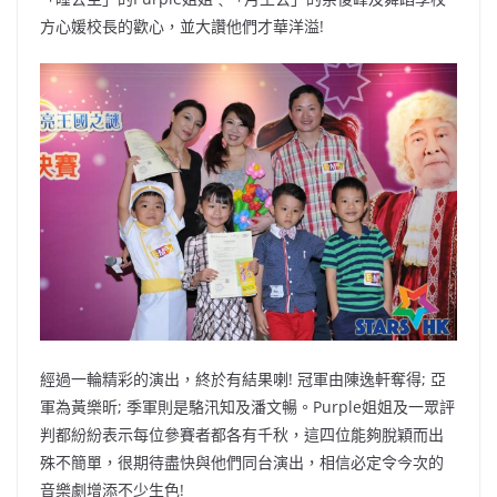
方心媛校長的歡心，並大讚他們才華洋溢!
經過一輪精彩的演出，終於有結果喇! 冠軍由陳逸軒奪得; 亞
軍為黃樂昕; 季軍則是駱汛知及潘文暢。Purple姐姐及一眾評
判都紛紛表示每位參賽者都各有千秋，這四位能夠脫穎而出
殊不簡單，很期待盡快與他們同台演出，相信必定令今次的
音樂劇增添不少生色!