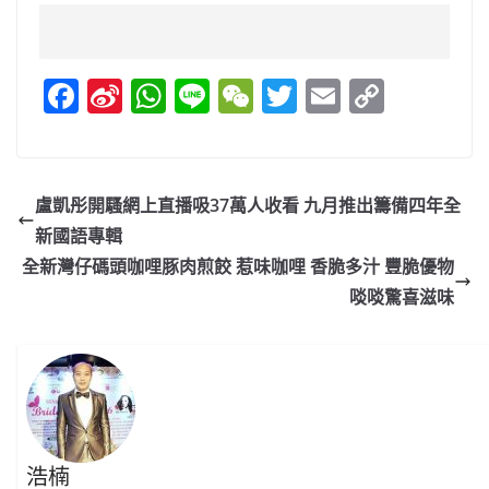
F
Si
W
Li
W
T
E
C
a
n
h
n
e
w
m
o
c
a
at
e
C
itt
ai
p
e
W
s
h
er
l
y
盧凱彤開騷網上直播吸37萬人收看 九月推出籌備四年全
b
ei
A
at
Li
新國語專輯
o
b
p
n
全新灣仔碼頭咖哩豚肉煎餃 惹味咖哩 香脆多汁 豐脆優物
o
o
p
k
啖啖驚喜滋味
k
浩楠