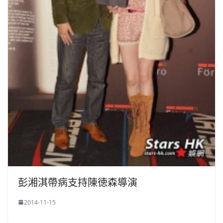
彭湘淇帶病支持陳徳森導演
2014-11-15