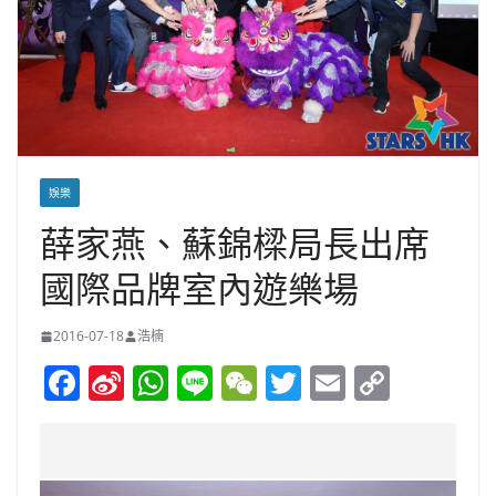
娛樂
薛家燕、蘇錦樑局長出席
國際品牌室內遊樂場
2016-07-18
浩楠
F
Si
W
Li
W
T
E
C
a
n
h
n
e
w
m
o
c
a
at
e
C
itt
ai
p
e
W
s
h
er
l
y