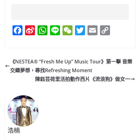
F
Si
W
Li
W
T
E
C
a
n
h
n
e
w
m
o
c
a
at
e
C
itt
ai
p
e
W
s
h
er
l
y
《NESTEA® “Fresh Me Up” Music Tour》第一擊 音樂
b
ei
A
at
Li
交織夢想，尋找Refreshing Moment
o
b
p
n
陳鈺芸荷里活拍動作西片《流浪狗》做女一
o
o
p
k
k
浩楠