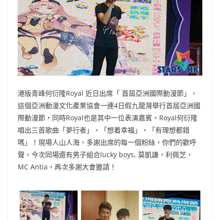
o
b
p
n
o
o
p
k
k
港版青峰何衍隆Royal 近日出席「 首屆亞洲國際動漫節」，
這個亞洲動漫文化產業協會一連4日假九龍灣舉行首屆亞洲國
際動漫節，同時Royal也是其中一位表演嘉賓。Royal何衍隆
唱出三首歌曲「夢行者」，「想着幸福」，「有理想都錯
嗎」！現場人山人海，多謝出席的每一個粉絲，你們的歡呼
聲，今次同場還有男子組合lucky boys, 莫凱謙，利佩芝，
MC Antia，再次多謝大會邀請！