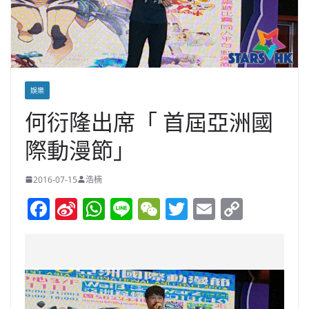
娛樂
何衍隆出席「 首屆亞洲國
際動漫節」
2016-07-15
浩楠
F
Si
W
Li
W
T
E
C
a
n
h
n
e
w
m
o
c
a
at
e
C
itt
ai
p
e
W
s
h
er
l
y
b
ei
A
at
Li