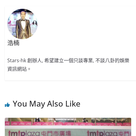
o
b
p
n
o
o
p
k
k
浩楠
Stars-hk 創辦人, 希望建立一個只談專業, 不談八卦的娛樂
資訊網站。
You May Also Like