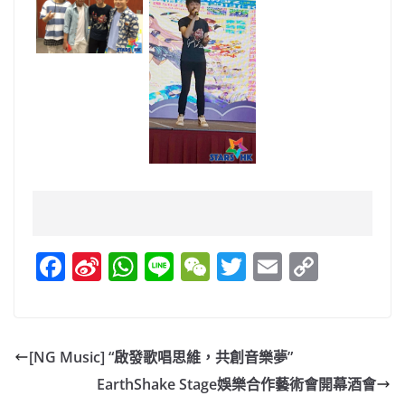
F
Si
W
Li
W
T
E
C
a
n
h
n
e
w
m
o
c
a
at
e
C
itt
ai
p
e
W
s
h
er
l
y
[NG Music] “啟發歌唱思維，共創音樂夢”
b
ei
A
at
Li
EarthShake Stage娛樂合作藝術會開幕酒會