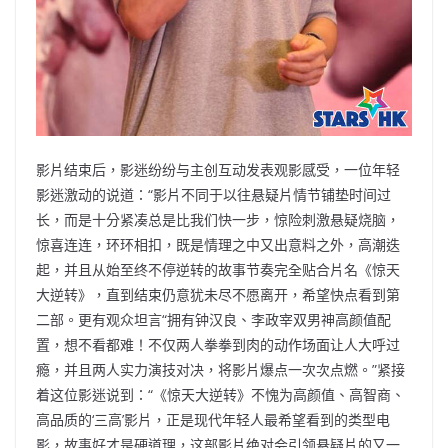
影片结束后，影迷纷纷与主创互动发表观影感受，一位年轻
影迷激动的说道：“影片不同于以往悬疑片情节铺垫时间过
长，而是十分紧凑总是比我们快一步，惊险刺激悬疑烧脑，
惊喜连连，环环相扣，既是情理之中又出意料之外，高潮迭
起，并且从始至终不停逆转的故事节奏完全贴合片名《惊天
大逆转》，直到结束仍意犹未尽不愿离开，希望快点看到第
二部。更有观众坦言“拥有钟汉良、李政宰双男神高颜值配
置，想不看都难！不仅两人拳拳到肉的动作场面让人大呼过
瘾，并且两人实力演技对决，将影片爆点一次次点燃。”紧接
着这位影迷说到：“《惊天大逆转》不愧为高颜值、高智商、
高品质的‘三高’影片，正是现代年轻人最希望看到的类型电
影，故事好才是硬道理，这部影片绝对会引领悬疑片的又一