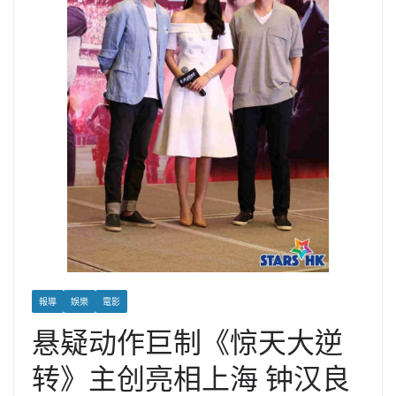
報導
娛樂
電影
悬疑动作巨制《惊天大逆
转》主创亮相上海 钟汉良