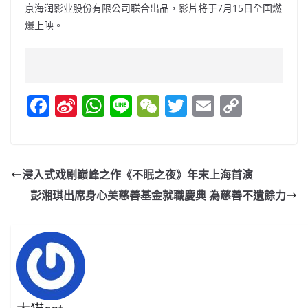
京海润影业股份有限公司联合出品，影片将于7月15日全国燃
爆上映。
F
Si
W
Li
W
T
E
C
a
n
h
n
e
w
m
o
c
a
at
e
C
itt
ai
p
e
W
s
h
er
l
y
浸入式戏剧巅峰之作《不眠之夜》年末上海首演
b
ei
A
at
Li
彭湘琪出席身心美慈善基金就職慶典 為慈善不遺餘力
o
b
p
n
o
o
p
k
k