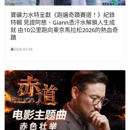
寶礦力水特呈獻《跑遍奇蹟賽道！》紀錄
特輯 見證阿慈、Giann憑汗水解鎖人生成
就 由10公里跑向東京馬拉松2026的熱血奇
蹟
2026-03-04