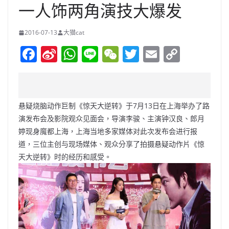
一人饰两角演技大爆发
2016-07-13
大猫cat
F
Si
W
Li
W
T
E
C
a
n
h
n
e
w
m
o
c
a
at
e
C
itt
ai
p
e
W
s
h
er
l
y
悬疑烧脑动作巨制《惊天大逆转》于7月13日在上海举办了路
b
ei
A
at
Li
演发布会及影院观众见面会，导演李骏、主演钟汉良、郎月
o
b
p
n
婷现身魔都上海，上海当地多家媒体对此次发布会进行报
道，三位主创与现场媒体、观众分享了拍摄悬疑动作片《惊
o
o
p
k
天大逆转》时的经历和感受。
k