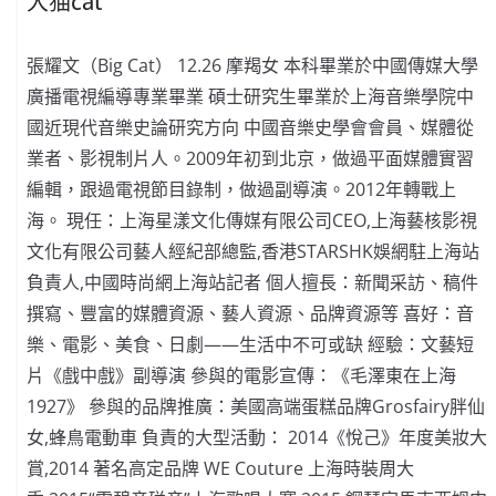
大猫cat
張耀文（Big Cat） 12.26 摩羯女 本科畢業於中國傳媒大學
廣播電視編導專業畢業 碩士研究生畢業於上海音樂學院中
國近現代音樂史論研究方向 中國音樂史學會會員、媒體從
業者、影視制片人。2009年初到北京，做過平面媒體實習
編輯，跟過電視節目錄制，做過副導演。2012年轉戰上
海。 現任：上海星漾文化傳媒有限公司CEO,上海藝核影視
文化有限公司藝人經紀部總監,香港STARSHK娛網駐上海站
負責人,中國時尚網上海站記者 個人擅長：新聞采訪、稿件
撰寫、豐富的媒體資源、藝人資源、品牌資源等 喜好：音
樂、電影、美食、日劇——生活中不可或缺 經驗：文藝短
片《戲中戲》副導演 參與的電影宣傳：《毛澤東在上海
1927》 參與的品牌推廣：美國高端蛋糕品牌Grosfairy胖仙
女,蜂鳥電動車 負責的大型活動： 2014《悅己》年度美妝大
賞,2014 著名高定品牌 WE Couture 上海時裝周大