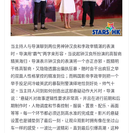
当主持人与导演聊到两位男神钟汉良和李政宰精湛的表演
时，导演用“霸气”两字来形容，当说起钟汉良所扮演的高智商
精英海归，导演表示钟汉良的表演将一个亦正亦邪，既精明
干练高智商，又隐隐透露出偏执狂暴，随时会干出疯狂之举
的双面人性格掌控的精准到位；而韩国影帝李政宰则把一个
举手投足间冷峻英武的暴裂刑警演绎地恰到好处，帅气十
足。当主持人问到如何创造出这部悬疑动作大片时，导演
说：“悬疑片对故事逻辑性要求非常高，并且在进行前期和后
期制作时，人物调度和节奏控制，服装、置景、配乐、画面
等等，每一个环节都必须达到高水准的完成度，影片的悬疑
设置也是铺垫到了最后一刻，让观众观影时拥有像在坐过山
车一样的感受，一波比一波精彩，直到最后引爆高潮，这种