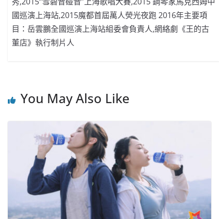
秀,2015“雪碧音碰音”上海歌唱大賽,2015 鋼琴家馬克西姆中
國巡演上海站,2015魔都首屆萬人熒光夜跑 2016年主要項
目：岳雲鵬全國巡演上海站組委會負責人,網絡劇《王的古
董店》執行制片人
You May Also Like