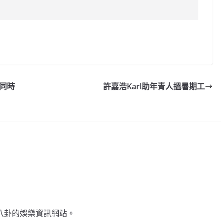
C
o
p
y
同時
許嘉浩Karl助年青人搵暑期工
Li
n
k
不談八卦的娛樂資訊網站。