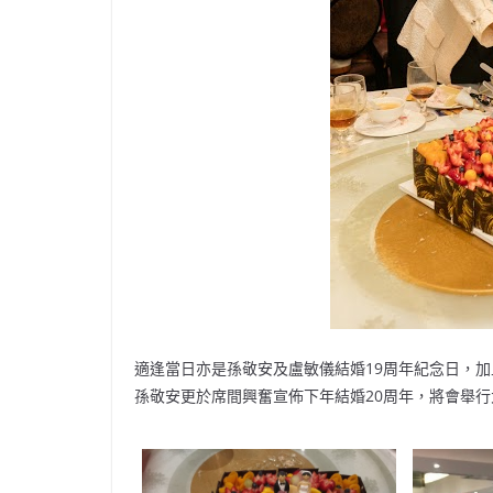
適逢當日亦是孫敬安及盧敏儀結婚19周年紀念日，
孫敬安更於席間興奮宣佈下年結婚20周年，將會舉