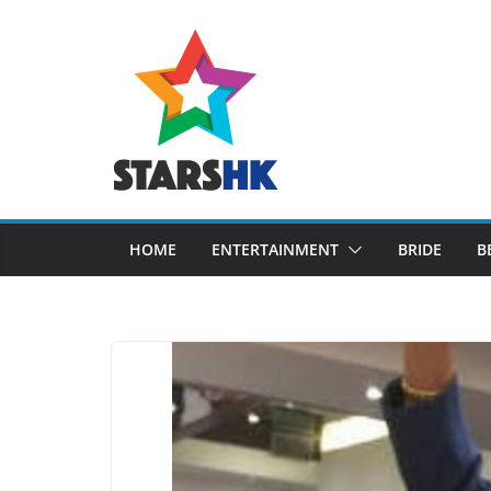
Skip
to
content
HOME
ENTERTAINMENT
BRIDE
B