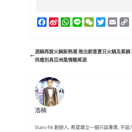
F
Si
W
Li
W
T
E
a
n
h
n
e
w
m
c
a
at
e
C
itt
ai
e
W
s
h
er
l
酒鍋再掀火鍋新熱潮 推出創意夏日火鍋及蒸鍋 
b
ei
A
at
供應別具亞洲風情雞尾酒
o
b
p
o
o
p
k
浩楠
Stars-hk 創辦人, 希望建立一個只談專業, 