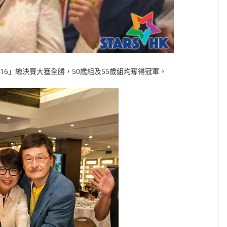
16」總決賽大獲全勝，50歲組及55歲組均奪得冠軍。