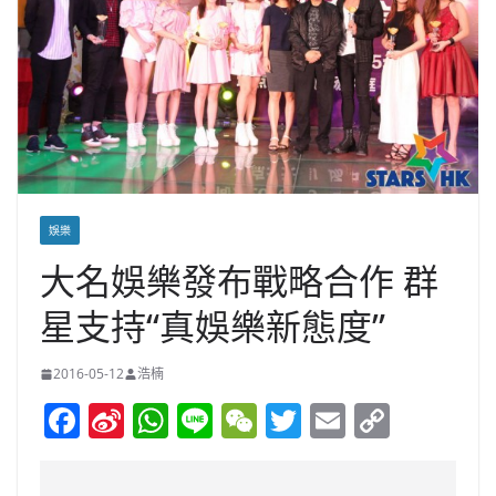
娛樂
大名娛樂發布戰略合作 群
星支持“真娛樂新態度”
2016-05-12
浩楠
F
Si
W
Li
W
T
E
C
a
n
h
n
e
w
m
o
c
a
at
e
C
itt
ai
p