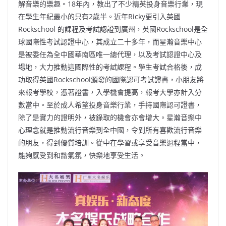
解音樂的樂趣。18年內，教出了不少精英投身音樂行業，現
在學生年紀最小的只有2歲半。近年Ricky更引入英國
Rockschool 的課程及考試認證到廣州，英國Rockschool是全
球國際性考試認證中心，其成立二十多年，而星瀚音樂中心
是被委任為全中國華南區唯一總代理，以及考試認證中心及
場地，大力推動這國際性的考試課程。學生考試合格後，成
功取得英國Rockschool頒發的國際認可考試證書，小朋友將
來報考學校，憑著證書，入學機會提高，報考大學亦計入分
數當中。至於成人希望投身音樂行業，手持國際認可證書，
除了是實力的證明外，被錄取的機會亦會增大。星瀚音樂中
心理念就是推動流行音樂到全中國，令到所有喜歡流行音樂
的朋友，得到優質培訓。從中在學習或享受音樂過程當中，
能夠感受到和諧氣氛，快樂地享受生活。