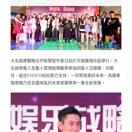
e
W
s
h
er
l
y
b
ei
A
at
Li
o
b
p
n
o
o
p
k
k
大名娛樂戰略合作新聞發布會日前於天娛廣場中庭舉行，大
名娛樂藝人及藝人管理經理戴夢夢協同藝人范振鋒、何傲
兒、組合CHOCO紛紛鼎力支持，一同寄語美好未來，為廣東
娛樂圈乃至全國地區的未來發展帶來一番全新景像。