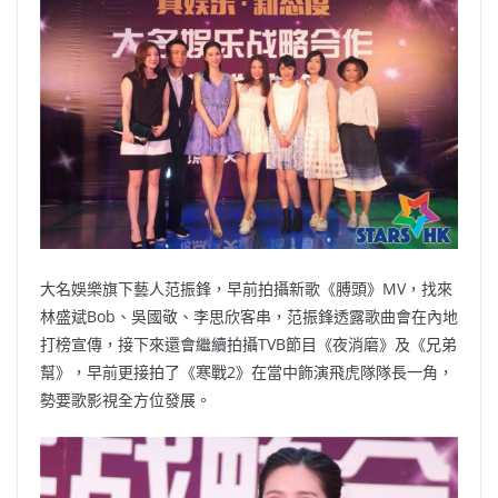
大名娛樂旗下藝人范振鋒，早前拍攝新歌《膊頭》MV，找來
林盛斌Bob、吳國敬、李思欣客串，范振鋒透露歌曲會在內地
打榜宣傳，接下來還會繼續拍攝TVB節目《夜消磨》及《兄弟
幫》，早前更接拍了《寒戰2》在當中飾演飛虎隊隊長一角，
勢要歌影視全方位發展。