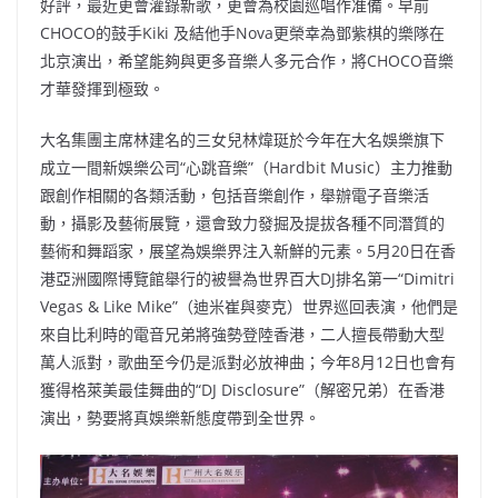
好評，最近更會灌錄新歌，更會為校園巡唱作准備。早前
CHOCO的鼓手Kiki 及結他手Nova更榮幸為鄧紫棋的樂隊在
北京演出，希望能夠與更多音樂人多元合作，將CHOCO音樂
才華發揮到極致。
大名集團主席林建名的三女兒林煒珽於今年在大名娛樂旗下
成立一間新娛樂公司“心跳音樂”（Hardbit Music）主力推動
跟創作相關的各類活動，包括音樂創作，舉辦電子音樂活
動，攝影及藝術展覽，還會致力發掘及提拔各種不同潛質的
藝術和舞蹈家，展望為娛樂界注入新鮮的元素。5月20日在香
港亞洲國際博覽館舉行的被譽為世界百大DJ排名第一“Dimitri
Vegas & Like Mike”（迪米崔與麥克）世界巡回表演，他們是
來自比利時的電音兄弟將強勢登陸香港，二人擅長帶動大型
萬人派對，歌曲至今仍是派對必放神曲；今年8月12日也會有
獲得格萊美最佳舞曲的“DJ Disclosure”（解密兄弟）在香港
演出，勢要將真娛樂新態度帶到全世界。