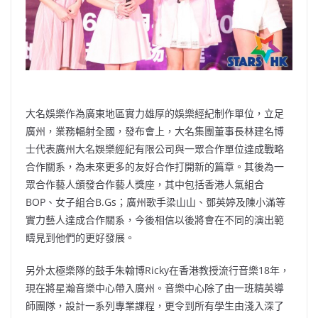
大名娛樂作為廣東地區實力雄厚的娛樂經紀制作單位，立足
廣州，業務輻射全國，發布會上，大名集團董事長林建名博
士代表廣州大名娛樂經紀有限公司與一眾合作單位達成戰略
合作關系，為未來更多的友好合作打開新的篇章。其後為一
眾合作藝人頒發合作藝人獎座，其中包括香港人氣組合
BOP、女子組合B.Gs；廣州歌手梁山山、鄧英婷及陳小滿等
實力藝人達成合作關系，今後相信以後將會在不同的演出範
疇見到他們的更好發展。
另外太極樂隊的鼓手朱翰博Ricky在香港教授流行音樂18年，
現在將星瀚音樂中心帶入廣州。音樂中心除了由一班精英導
師團隊，設計一系列專業課程，更令到所有學生由淺入深了