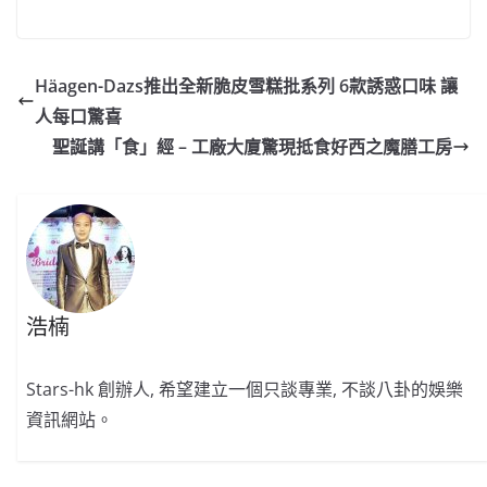
a
n
h
n
e
w
m
o
c
a
at
e
C
itt
ai
p
e
W
s
h
er
l
y
Häagen-Dazs推出全新脆皮雪糕批系列 6款誘惑口味 讓
b
ei
A
at
Li
人每口驚喜
o
b
p
n
聖誕講「食」經 – 工廠大廈驚現抵食好西之魔膳工房
o
o
p
k
k
浩楠
Stars-hk 創辦人, 希望建立一個只談專業, 不談八卦的娛樂
資訊網站。