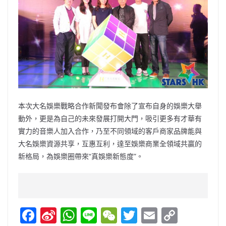
本次大名娛樂戰略合作新聞發布會除了宣布自身的娛樂大舉
動外，更是為自己的未來發展打開大門，吸引更多有才華有
實力的音樂人加入合作，乃至不同領域的客戶商家品牌能與
大名娛樂資源共享，互惠互利，達至娛樂商業全領域共贏的
新格局，為娛樂圈帶來“真娛樂新態度”。
F
Si
W
Li
W
T
E
C