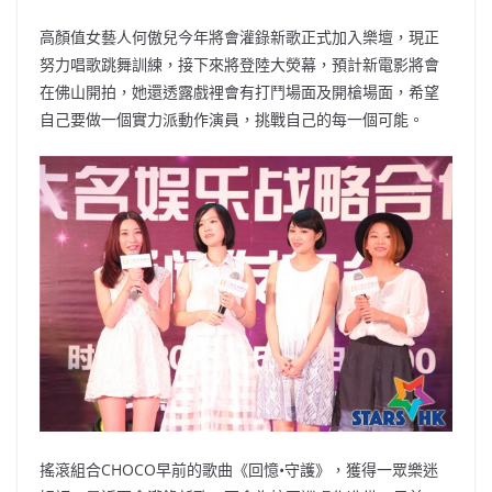
高顏值女藝人何傲兒今年將會灌錄新歌正式加入樂壇，現正
努力唱歌跳舞訓練，接下來將登陸大熒幕，預計新電影將會
在佛山開拍，她還透露戲裡會有打鬥場面及開槍場面，希望
自己要做一個實力派動作演員，挑戰自己的每一個可能。
搖滾組合CHOCO早前的歌曲《回憶•守護》，獲得一眾樂迷