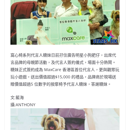
o
b
p
n
o
o
p
k
k
窩心椅系列代言人糖妹日前孖住廣告明星小狗肥仔，出席代
言品牌的母親節活動，及代言人簽約儀式，場面十分熱鬧。
糖妹正式簽約成為 MaxCare 香港區首位代言人，更與觀眾玩
玩小遊戲，送出價值超過$15,000 的禮品，品牌商於現場送
贈價值超過5 位數字的按摩椅予代言人糖妹，答謝糖妹。
文:藍海
攝:ANTHONY