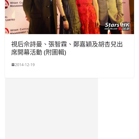
視后佘詩曼、張智霖、鄭嘉穎及胡杏兒出
席開幕活動 (附圖輯)
2014-12-19