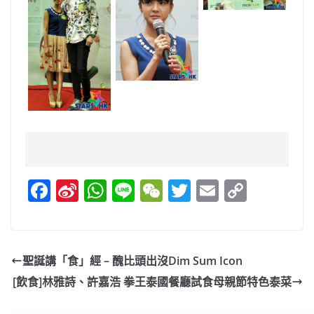
F
Si
W
Li
W
T
E
C
a
n
h
n
e
w
m
o
c
a
at
e
C
itt
ai
p
e
W
s
h
er
l
y
聖誕講「食」經 – 醜比頭出沒Dim Sum Icon
b
ei
A
at
Li
[飲食]林雅詩、許嘉浩 拳王泰國餐廳試食母親節特色泰菜
o
b
p
n