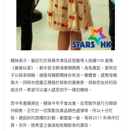
糖妹表示，最近忙於與黃宗澤及莊思敏等人拍攝TVB 劇集
《幕後玩家》，劇中首次飾演單親媽媽，為免尷尬，更與兒
子以姊弟相稱，適逢母親節糖妹亦有另一番體會，感慨母親
偉大。同時亦透露正積極於錄新的廣東歌，與新但友好的班
底合作，希望可以讓人感受到不一樣的糖妹。
而今年書展將近，糖妹今年不會出書，反而製作旅行分類袋
作銷售，正忙於一切策劃及產品顏色選擇等，所以十分忙
碌，連說好的買樓的計劃，都要歇一歇，等待2017 年再作打
算。另外，她希望之後接拍有關飲食的廣告。