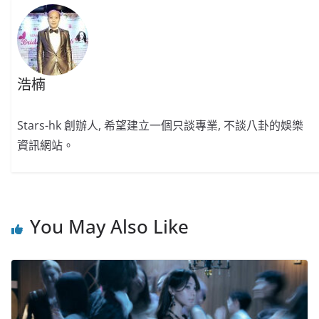
o
o
p
k
k
浩楠
Stars-hk 創辦人, 希望建立一個只談專業, 不談八卦的娛樂
資訊網站。
You May Also Like