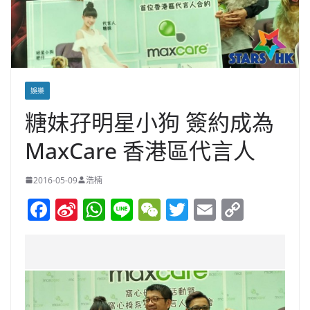
娛樂
糖妹孖明星小狗 簽約成為
MaxCare 香港區代言人
2016-05-09
浩楠
F
Si
W
Li
W
T
E
C
a
n
h
n
e
w
m
o
c
a
at
e
C
itt
ai
p
e
W
s
h
er
l
y
b
ei
A
at
Li