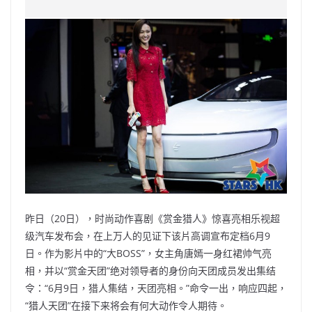
c
a
at
e
C
itt
ai
p
e
W
s
h
er
l
y
b
ei
A
at
Li
o
b
p
n
o
o
p
k
k
昨日（20日），时尚动作喜剧《赏金猎人》惊喜亮相乐视超
级汽车发布会，在上万人的见证下该片高调宣布定档6月9
日。作为影片中的“大BOSS”，女主角唐嫣一身红裙帅气亮
相，并以“赏金天团”绝对领导者的身份向天团成员发出集结
令：“6月9日，猎人集结，天团亮相。”命令一出，响应四起，
“猎人天团”在接下来将会有何大动作令人期待。