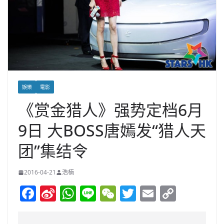
娛樂
電影
《赏金猎人》强势定档6月
9日 大BOSS唐嫣发“猎人天
团”集结令
2016-04-21
浩楠
F
Si
W
Li
W
T
E
C
a
n
h
n
e
w
m
o