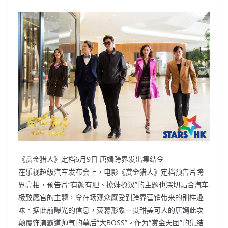
《赏金猎人》定档6月9日 唐嫣跨界发出集结令
在乐视超级汽车发布会上，电影《赏金猎人》定档预告片跨
界亮相，预告片“有颜有胆、撩妹撩汉”的主题也深切贴合汽车
极致感官的主题，令在场观众感受到跨界营销带来的别样趣
味。据此前曝光的信息，荧幕形象一贯甜美可人的唐嫣此次
颠覆饰演霸道帅气的幕后“大BOSS”。作为“赏金天团”的集结