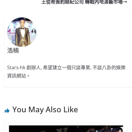
b
ei
A
at
Li
王從希簽約經紀公司 轉戰內地演藝市場
o
b
p
n
o
o
p
k
k
浩楠
Stars-hk 創辦人, 希望建立一個只談專業, 不談八卦的娛樂
資訊網站。
You May Also Like