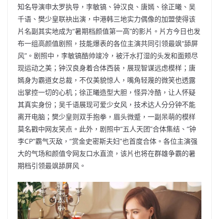
知名导演申太罗执导，李敏镐、钟汉良、唐嫣、徐正曦、吴
千语、樊少皇联袂出演，中港韩三地实力偶像的加盟使得该
片名副其实地成为“暑期档颜值第一高”的影片。片方今日也发
布一组高颜值剧照，技能爆表的各位主演共同引领最飒“舔屏
风”。剧照中，李敏镐酷帅竣冷，被汗水打湿的头发和面颊尽
现运动之美；钟汉良身着合体西装，展现智谋远虑模样；唐
嫣身为霸道女总裁，不仅美貌惊人，嘴角轻蔑的微笑也透露
出掌控一切的心机；徐正曦造型大胆，怪异冷酷，让人怀疑
其真实身份；吴千语展现可爱少女风，技术达人分分钟不能
离开电脑；樊少皇则双手抱拳，眉头微蹙，一副呆萌的模样
莫名戳中网友笑点。此外，剧照中“五人天团”合体集结、“钟
李CP”霸气灭敌，“赏金史密斯夫妇”也首度合体。各位主演强
大的气场和颜值令网友口水直流，该片也将在群雄争霸的暑
期档引领最飒舔屏风。