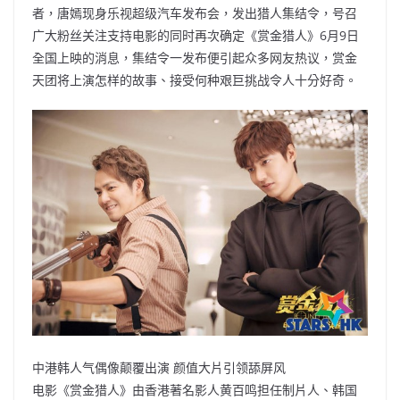
者，唐嫣现身乐视超级汽车发布会，发出猎人集结令，号召
广大粉丝关注支持电影的同时再次确定《赏金猎人》6月9日
全国上映的消息，集结令一发布便引起众多网友热议，赏金
天团将上演怎样的故事、接受何种艰巨挑战令人十分好奇。
中港韩人气偶像颠覆出演 颜值大片引领舔屏风
电影《赏金猎人》由香港著名影人黄百鸣担任制片人、韩国