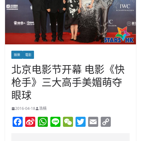
娛樂
電影
北京电影节开幕 电影《快
枪手》三大高手美媚萌夺
眼球
2016-04-18
浩楠
F
Si
W
Li
W
T
E
C
a
n
h
n
e
w
m
o