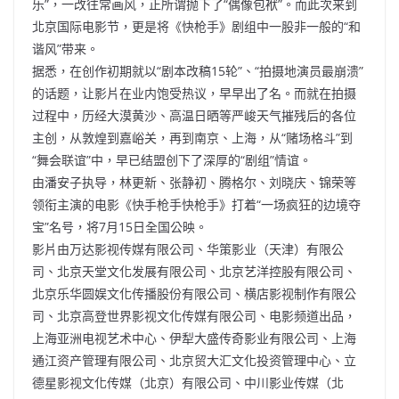
乐”，一改往常画风，正所谓抛下了“偶像包袱”。而此次来到
北京国际电影节，更是将《快枪手》剧组中一股非一般的“和
谐风”带来。
据悉，在创作初期就以“剧本改稿15轮”、“拍摄地演员最崩溃”
的话题，让影片在业内饱受热议，早早出了名。而就在拍摄
过程中，历经大漠黄沙、高温日晒等严峻天气摧残后的各位
主创，从敦煌到嘉峪关，再到南京、上海，从“赌场格斗”到
“舞会联谊”中，早已结盟创下了深厚的“剧组”情谊。
由潘安子执导，林更新、张静初、腾格尔、刘晓庆、锦荣等
领衔主演的电影《快手枪手快枪手》打着“一场疯狂的边境夺
宝”名号，将7月15日全国公映。
影片由万达影视传媒有限公司、华策影业（天津）有限公
司、北京天堂文化发展有限公司、北京艺洋控股有限公司、
北京乐华圆娱文化传播股份有限公司、横店影视制作有限公
司、北京高登世界影视文化传媒有限公司、电影频道出品，
上海亚洲电视艺术中心、伊犁大盛传奇影业有限公司、上海
通江资产管理有限公司、北京贸大汇文化投资管理中心、立
德星影视文化传媒（北京）有限公司、中川影业传媒（北