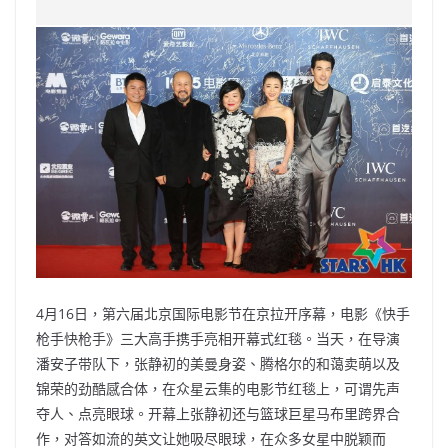
c
a
at
e
C
itt
ai
p
e
W
s
h
er
l
y
b
ei
A
at
Li
o
b
p
n
o
o
p
k
k
4月16日，第六届北京国际电影节在京拉开序幕，电影《快手
枪手快枪手》三大高手携手亮相开幕式红毯。当天，在导演
潘安子带队下，张静初的美曼身姿、腾格尔的和蔼卖萌以及
锦荣的劲酷感合体，在众星云集的电影节红毯上，可谓先声
夺人、点亮眼球。开幕上张静初还与篮球巨星马布里跨界合
作，对答如流的英文让她吸尽眼球，在众多女星中脱颖而