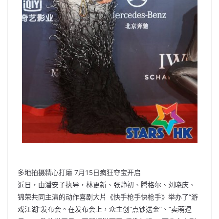
多地拍摄精心打磨 7月15日疯狂夺宝开启
近日，由潘安子执导，林更新、张静初、腾格尔、刘晓庆、
锦荣共同主演的动作喜剧大片《快手枪手快枪手》举办了“游
戏江湖”发布会。在发布会上，众主创“点钞送金”、“卖萌逗