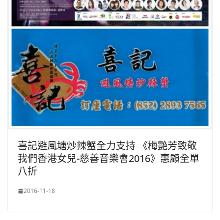
喜記避風塘炒辣蟹全力支持 《梅艷芳致敬
我們香港女兒-慈善音樂會2016》惠顧全單
八折
2016-11-18