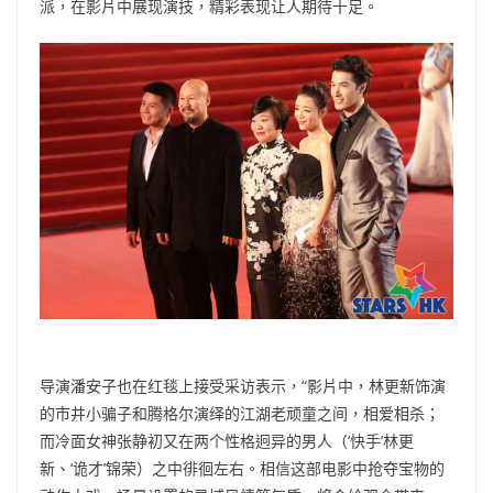
派，在影片中展现演技，精彩表现让人期待十足。
导演潘安子也在红毯上接受采访表示，“影片中，林更新饰演
的市井小骗子和腾格尔演绎的江湖老顽童之间，相爱相杀；
而冷面女神张静初又在两个性格迥异的男人（‘快手’林更
新、‘诡才’锦荣）之中徘徊左右。相信这部电影中抢夺宝物的