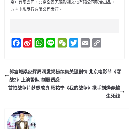
京）有限公司、北京全景无限影视文化有限公司联合出品，
五洲电影发行有限公司发行。
F
Si
W
Li
W
T
E
C
a
n
h
n
e
w
m
o
c
a
at
e
C
itt
ai
p
e
W
s
h
er
l
y
郭富城梁家辉周润发揭秘续集关键剧情 北京电影节《寒
b
ei
A
at
Li
战2》上演警队“制服诱惑”
o
b
p
n
首拍战争片梦想成真 杨祐宁《我的战争》携手刘烨穿越
o
o
p
k
生死线
k