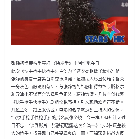
张静初锦荣携手亮相 《快枪手》主创红毯夺目
此次《快手枪手快枪手》主创为了这次亮相做了精心准备，
张静初身着一席黑白渐变抹胸裙，温婉动人尽显优雅；锦荣
一身灰色西服硬朗有型，与张静初的礼服相得益彰；腾格尔
和导演也不谋而合选择黑色正装，精神饱满。几位主创代表
《快手枪手快枪手》剧组惊艳亮相，引来现场欢呼声不断。
几位主创一踏上采访区，电影的名字就遭到主持人的调侃，
“《快手枪手快枪手》的片名就像个绕口令一样！但却让人过
目不忘。”谈到影片，张静初透露这次饰演一名与以往反差较
大的枪手，将展现自己英姿飒爽的一面。而锦荣则挑战大反