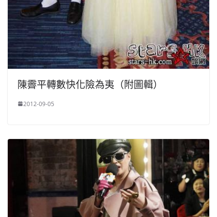
陳霽平轉數快化險為夷（附圖輯）
2012-09-05