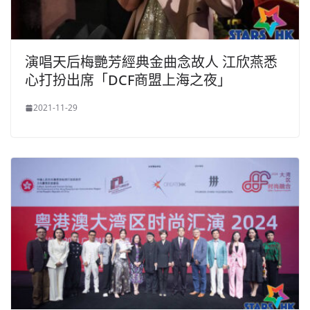
演唱天后梅艷芳經典金曲念故人 江欣燕悉
心打扮出席「DCF商盟上海之夜」
2021-11-29