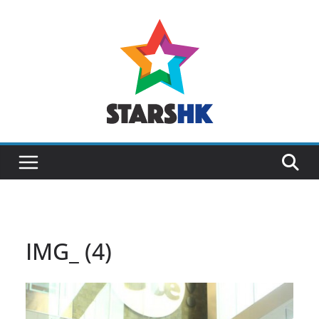
Skip
to
content
IMG_ (4)