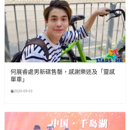
何展睿處男新碟售罄，感謝樂迷及「靈感
單車」
2020-09-03