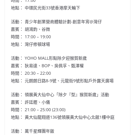
時間： 17:00
地點： 中環民光街33號香港摩天輪下
活動： 青少年創業營商體驗計劃-創意年宵@灣仔
嘉賓：
胡鴻鈞
、谷微
時間： 17:00 – 19:00
地點： 灣仔修頓球場
活動： YOHO MALL形點除夕迎猴賀新歲
嘉賓： 狄易達、BOP、吳佩孚、甄澤權
時間： 20:30 – 22:00
地點： 元朗朗日路8-9號、元龍街9號形點戶外露天廣場
活動： 領展黃大仙中心「除夕『型』猴賀新歲」活動
嘉賓：
許廷鏗
、小儀
時間： 21:00 – 25:00 (23:00)
地點： 黃大仙龍翔道136號領展黃大仙中心北館1樓中庭
活動： 萬千星輝團年飯