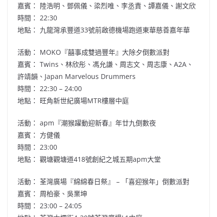
嘉賓： 陸浩明、鄧佩儀、梁烈唯、李丞責、譚嘉儀、謝文欣
時間： 22:30
地點： 九龍灣承豐道33號前啟德機場跑道東華慈善嘉年華
活動： MOKO『囍事成雙過豐年』大除夕倒數派對
嘉賓： Twins、林欣彤、馮允謙、周志文、周志康、A2A、
許靖韻、Japan Marvelous Drummers
時間： 22:30 – 24:00
地點： 旺角
新世紀廣場
MTR樓層中庭
活動：
apm
『潮猴躍動迎新春』年廿九倒數夜
嘉賓： 方健儀
時間： 23:00
地點： 觀塘觀塘道418號創紀之城五期apm大堂
活動：
荃灣廣場
『綿綿春日祭』 – 「喜迎猴年」倒數派對
嘉賓：
周柏豪
、吳業坤
時間： 23:00 – 24:05