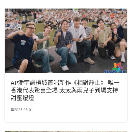
k
AP潘宇謙檳城首唱新作《相對靜止》 唯一
香港代表驚喜全場 太太與兩兒子到場支持
甜蜜爆燈
2025-08-01