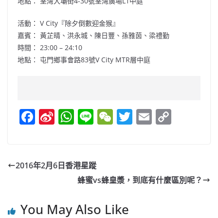
地點： 荃灣大壩街4-30號荃灣廣場L1中庭
活動： V City『除夕倒數迎金猴』
嘉賓：
黃芷晴
、洪永城、陳日豐、孫雅茵、梁禮勤
時間： 23:00 – 24:10
地點： 屯門鄉事會路83號V City MTR層中庭
F
Si
W
Li
W
T
E
C
a
n
h
n
e
w
m
o
c
a
at
e
C
itt
ai
p
e
W
s
h
er
l
y
2016年2月6日香港星蹤
b
ei
A
at
Li
蜂蜜vs蜂皇漿，到底有什麼區別呢？
o
b
p
n
o
o
p
k
You May Also Like