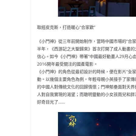
取經皮克斯，打造暖心“合家歡”
《小門神》從三年前開始制作，當時中國市場的“合
半年，《西游記之大聖歸來》首次打開了成人動畫的
信心。如今《小門神》帶著“中國最好動畫人29月心
2016開年最受關注的國產電影。
《小門神》的角色從最初設計的時候，便在影片“全
動。以幾個主要角色為例，年輕母親小英接手了家傳
的中國人對傳統文化的回歸情懷；門神郁壘面對天界
人對自我實現的渴望；而聰明靈動的小女孩雨兒和胖
好奇目光了……