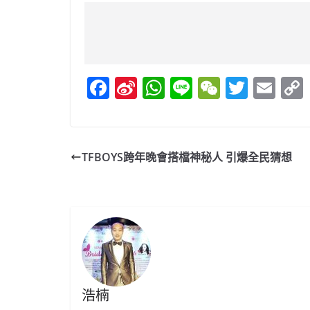
F
Si
W
Li
W
T
E
a
n
h
n
e
w
m
c
a
at
e
C
itt
ai
e
W
s
h
er
l
TFBOYS跨年晚會搭檔神秘人 引爆全民猜想
b
ei
A
at
o
b
p
o
o
p
k
浩楠