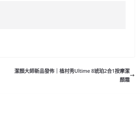
C
o
p
y
潔顏大師新品發佈｜植村秀Ultime 8琥珀2合1按摩潔
Li
顏霜
n
k