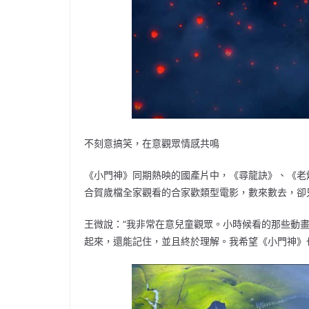
不刻意搞笑，在意觀眾情感共鳴
《小門神》同期熱映的國產片中，《尋龍訣》、《老
合賀歲檔全家觀看的合家歡類型電影，數來數去，卻
王微說：“我非常在意兒童觀眾。小時候看的那些動
起來，還能記住，並且終於理解。我希望《小門神》