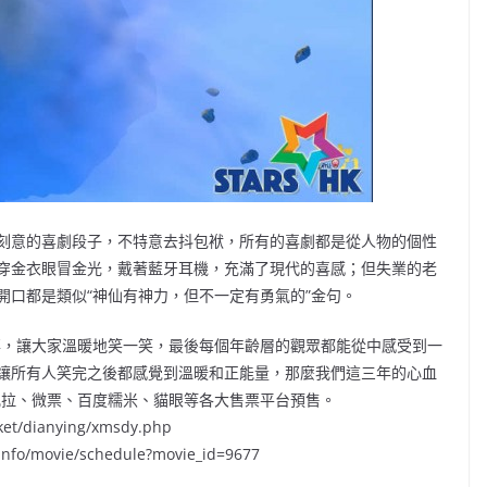
刻意的喜劇段子，不特意去抖包袱，所有的喜劇都是從人物的個性
穿金衣眼冒金光，戴著藍牙耳機，充滿了現代的喜感；但失業的老
開口都是類似“神仙有神力，但不一定有勇氣的”金句。
事，讓大家溫暖地笑一笑，最後每個年齡層的觀眾都能從中感受到一
讓所有人笑完之後都感覺到溫暖和正能量，那麼我們這三年的心血
瓦拉、微票、百度糯米、貓眼等各大售票平台預售。
/dianying/xmsdy.php
o/movie/schedule?movie_id=9677