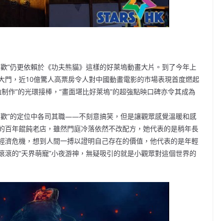
家歡”仍更依賴於《功夫熊貓》這樣的好萊塢動畫大片。到了今年上
大門，近10億驚人高票房令人對中國動畫電影的市場表現首度燃起
血制作”的光環接棒，“畫面堪比好萊塢”的超強點映口碑亦令其成為
家歡”的定位中各司其職——不刻意搞笑，但是讓觀眾感覺溫暖和感
的百年餛飩老店，雖然門庭冷落依然不改配方，她代表的是稍年長
經濟危機，想到人間一搏以證明自己存在的價值，他代表的是年輕
滾滾的“天界萌寵”小夜游神，無疑吸引的就是小觀眾對這個世界的