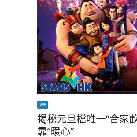
娛樂
揭秘元旦檔唯一“合家歡
靠“暖心”