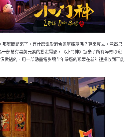
假，那麼問題來了，有什麼電影適合家庭觀眾嗎？算來算去，竟然只
。作為一部帶有喜劇元素的動畫電影，《小門神》摒棄了所有嘩眾取寵
都沒做過的，用一部動畫電影讓全年齡層的觀眾在新年裡接收到正能