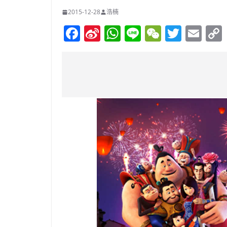
2015-12-28
浩楠
F
Si
W
Li
W
T
E
a
n
h
n
e
w
m
c
a
at
e
C
itt
ai
e
W
s
h
er
l
b
ei
A
at
o
b
p
o
o
p
k