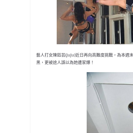
藝人打女陳鈺芸(JuJu)近日再向高難度挑戰，為
黑，更被途人誤以為她遭家爆！