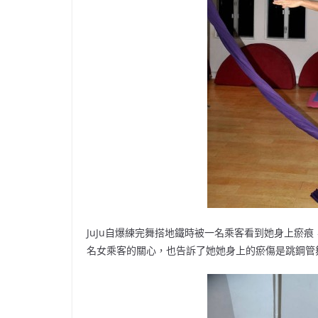
JuJu自爆練完舞搭地鐵時被一名乘客看到她身上瘀痕
名女乘客的關心，也告訴了她她身上的瘀傷是跳鋼管