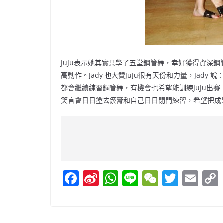
JuJu表示她其實只學了五堂鋼管舞，幸好獲得資深鋼管
高動作。Jady 也大贊JuJu很有天份和力量，Jad
都會繼續練習鋼管舞，有機會也希望能訓練JuJu出賽
笑言會日日塗去瘀膏和自己日日閉門練習，希望把成
F
Si
W
Li
W
T
E
a
n
h
n
e
w
m
c
a
at
e
C
itt
ai