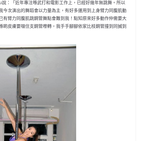
uJu說：「近年專注喺武打和電影工作上，已經好幾年無跳舞。所以
我今次演出的舞蹈會以力量為主，有好多運用到上身臂力同腹肌動
己有臂力同腹肌跳鋼管舞點會難到我！點知原來好多動作仲需要大
喺啲皮膚要啜住支鋼管嚟轉，我手手腳腳依家比枝鋼管撞到同搣到