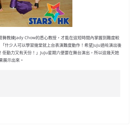
舞教練Jady Chow的悉心教授，才能在這短時間內掌握到難度較
y 說：「什少人可以學習幾堂就上台表演難度動作！希望JuJu過咗演出後
！佢勤力又有天份！」JuJu星期六便要在舞台演出，所以這幾天她
果展示出來。
C
o
p