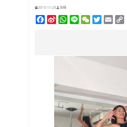
2015-11-25
浩楠
F
Si
W
Li
W
T
E
a
n
h
n
e
w
m
c
a
at
e
C
itt
ai
e
W
s
h
er
l
b
ei
A
at
o
b
p
o
o
p
k