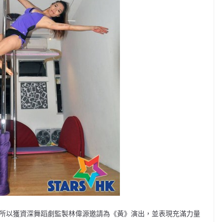
蹈，所以獲資深舞蹈劇監製林偉源邀請為《黃》演出，並表現充滿力量