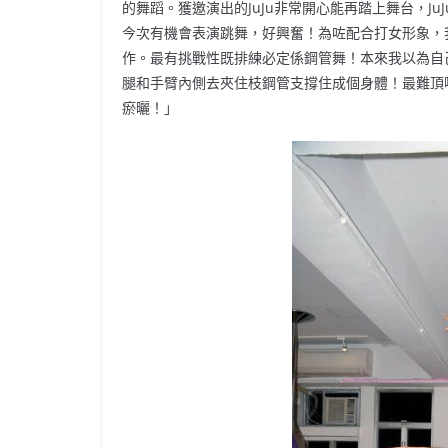
的舞蹈。獲邀演出的JuJu非常開心能再踏上舞台，J
今次有機會表演跳舞，好興奮！為咗配合打女形象，
作。最有挑戰性既排練必定係鋼管舞！本來我以為自
腿和手臂內側去夾住枝鋼管支撐住成個身體！最難頂
瘀曬！」