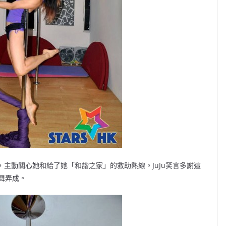
，主動關心她和給了她「和諧之家」的救助熱線。JuJu笑言多謝這
舞弄成。