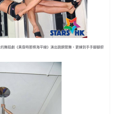
本週末的舞蹈劇《黃昏時那條海平線》演出跳鋼管舞，更練到手手腳腳瘀