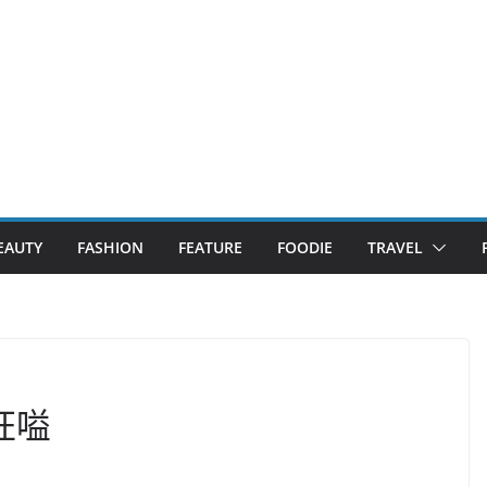
EAUTY
FASHION
FEATURE
FOODIE
TRAVEL
絲狂嗌