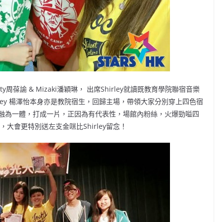
sty周葆諭 & Mizaki潘穎琳， 出席Shirley就讀既教育學院聯宿音樂
ley 楊澤怡本身亦是教院宿生，回歸主場，帶領大家分別穿上四色宿
融為一體，打成一片，正因為有代表性，場館內粉絲，火爆勁嗌四
，大會更特別送左支金咪比Shirley留念！