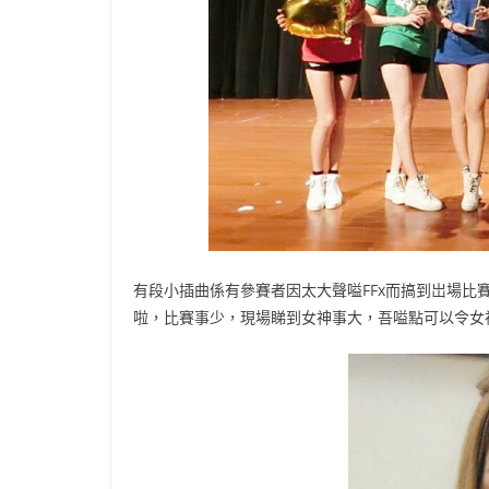
有段小插曲係有參賽者因太大聲嗌FFx而搞到岀場
啦，比賽事少，現場睇到女神事大，吾嗌點可以令女