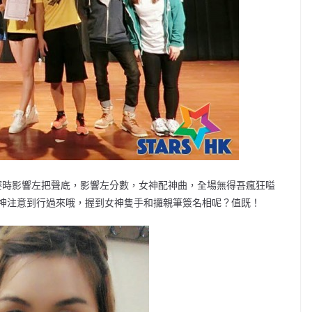
比賽時影響左把聲底，影響左分數，女神配神曲，全場無得吾瘋狂嗌
神注意到行過來哦，握到女神隻手和攞親筆簽名相呢？值既！