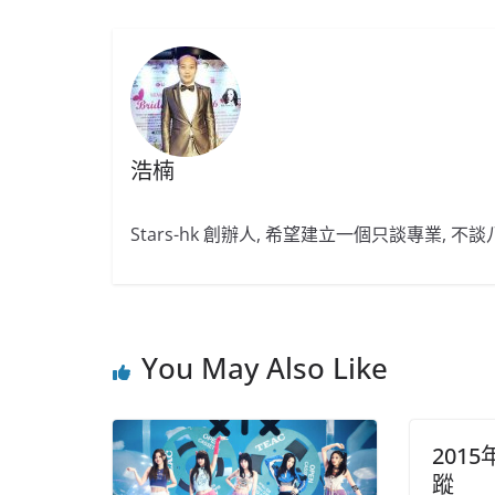
o
b
p
o
o
p
k
浩楠
Stars-hk 創辦人, 希望建立一個只談專業, 
You May Also Like
201
蹤