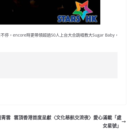
不停，encore時更帶領超過50人上台大合跳唱教大Sugar Baby，
C
o
p
y
劉青雲
雲頂香港首度呈獻〈文化慈航交流夜〉愛心滿載「處
Li
女星號」