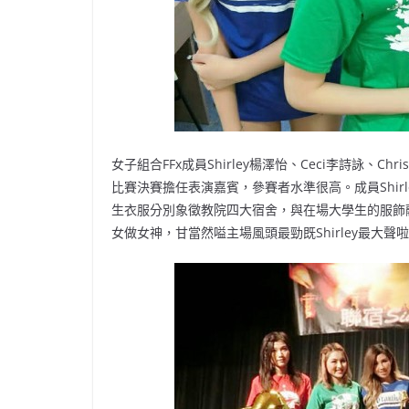
女子組合FFx成員Shirley楊澤怡、Ceci李詩詠、Chri
比賽決賽擔任表演嘉賓，參賽者水準很高。成員Shir
生衣服分別象徵教院四大宿舍，與在場大學生的服飾
女做女神，甘當然嗌主場風頭最勁既Shirley最大聲啦