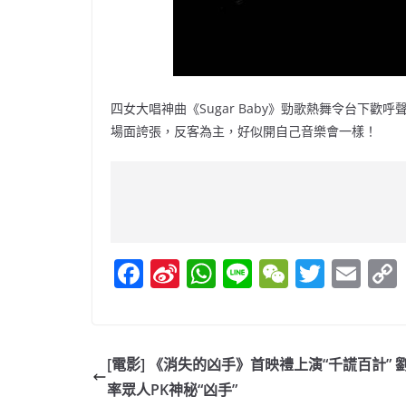
四女大唱神曲《Sugar Baby》勁歌熱舞令台下歡呼聲
場面誇張，反客為主，好似開自己音樂會一樣！
F
Si
W
Li
W
T
E
a
n
h
n
e
w
m
c
a
at
e
C
itt
ai
e
W
s
h
er
l
[電影] 《消失的凶手》首映禮上演“千謊百計” 
b
ei
A
at
率眾人PK神秘“凶手”