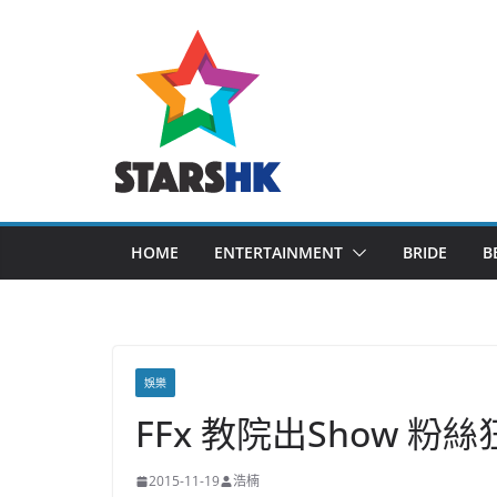
Skip
to
content
HOME
ENTERTAINMENT
BRIDE
B
娛樂
FFx 教院出Show 粉
2015-11-19
浩楠