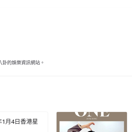
n
k
不談八卦的娛樂資訊網站。
5年1月4日香港星