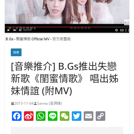
娛樂
[音樂推介] B.Gs推出失戀
新歌《閨蜜情歌》 唱出姊
妹情誼 (附MV)
2015-11-04
Sarina (澎湃妹)
F
Si
W
Li
W
T
E
C
a
n
h
n
e
w
m
o