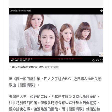
c
a
at
e
C
itt
ai
p
e
W
s
h
er
l
y
b
ei
A
at
Li
o
b
p
n
o
o
p
k
k
繼《非一般的痛》後，四人女子組合B.Gs 近日再次推出失戀
歌曲《閨蜜情歌》。
失戀是人生上必經的皆段，尤其是年輕少女時代所經歷的，
往往特別深刻和痛，但很多時總會有些姊妹摯友陪伴在旁，
聽妳訴說心事，渡過難過的階段，而《閨蜜情歌》就描述和