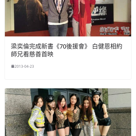
梁奕倫完成新書《70後援會》 白健恩相約
師兄看慈善首映
2013-04-23