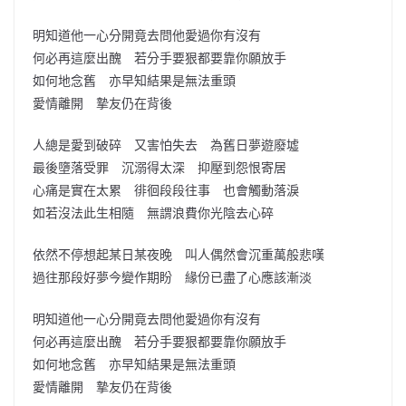
明知道他一心分開竟去問他愛過你有沒有
何必再這麼出醜 若分手要狠都要靠你願放手
如何地念舊 亦早知結果是無法重頭
愛情離開 摯友仍在背後
人總是愛到破碎 又害怕失去 為舊日夢遊廢墟
最後墮落受罪 沉溺得太深 抑壓到怨恨寄居
心痛是實在太累 徘徊段段往事 也會觸動落淚
如若沒法此生相隨 無謂浪費你光陰去心碎
依然不停想起某日某夜晚 叫人偶然會沉重萬般悲嘆
過往那段好夢今變作期盼 緣份已盡了心應該漸淡
明知道他一心分開竟去問他愛過你有沒有
何必再這麼出醜 若分手要狠都要靠你願放手
如何地念舊 亦早知結果是無法重頭
愛情離開 摯友仍在背後