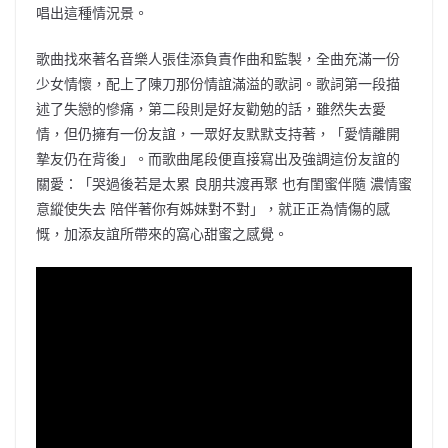
唱出這種情況景。
歌曲找來著名音樂人張佳添負責作曲和監製，全曲充滿一份
少女情懷，配上了陳刀那份情誼滿溢的歌詞。歌詞第一段描
述了失戀的慘痛，第二段則是好友勸勉的話，雖然失去愛
情，但仍擁有一份友誼，一眾好友默默支持著，「愛情離開
摯友仍在背後」。而歌曲尾段便直接寫出及強調這份友誼的
關愛：「哭過後若是太累 良朋共渡再聚 也有閨蜜伴隨 濃情蜜
意縱使失去 陪伴著你有姊妹對不對」，就正正為情傷的感
慨，加添友誼所帶來的窩心甜蜜之感覺。