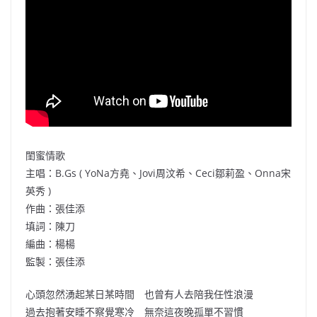
閨蜜情歌
主唱：B.Gs ( YoNa方堯、Jovi周汶希、Ceci鄒莉盈、Onna宋
英秀 )
作曲：張佳添
填詞：陳刀
編曲：楊楊
監製：張佳添
心頭忽然湧起某日某時間 也曾有人去陪我任性浪漫
過去抱著安睡不察覺寒冷 無奈這夜晚孤單不習慣