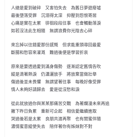
人總是愛到破碎 又害怕失去 為舊日夢遊廢墟
最後墮落受罪 沉溺得太深 抑壓到怨恨寄居
心痛是實在太累 徘徊段段往事 也會觸動落淚
如若沒法此生相隨 無謂浪費你光陰去心碎
來忘掉以往錯愛那份感慨 但求能重頭尋回最愛
斷腸和愁容來灌溉 難過後便是學習折哀
原來是要透過愛到滿身傷勢 逐漸認定舊情告吹
縱是滴著熱淚 仍瀟灑放手 將放棄當做壯舉
傷過後並未畏懼 無謂望著往事 每晚好像受罪
情人未夠好請歸去 愛是從沒愁和淚
從此就放過你與某某那痛苦交戰 為著爛漫未來再追
撇下昨日負累 重新可企起 相信愛繼續進取
哭過後若是太累 良朋共渡再聚 也有閨蜜伴隨
濃情蜜意縱使失去 陪伴著你有姊妹對不對