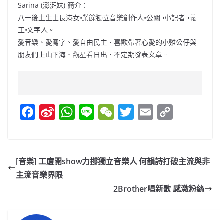
Sarina (澎湃妹) 簡介：
八十後土生土長港女•業餘獨立音樂創作人•公關 •小記者 •義
工•文字人。
愛音樂、愛寫字、愛自由民主、喜歡帶著心愛的小雞公仔與
朋友們上山下海、觀星看日出，不定期發表文章。
F
Si
W
Li
W
T
E
C
a
n
h
n
e
w
m
o
c
a
at
e
C
itt
ai
p
e
W
s
h
er
l
y
[音樂] 工廈開show力撐獨立音樂人 何韻詩打破主流與非
b
ei
A
at
Li
主流音樂界限
o
b
p
n
2Brother唱新歌 感激粉絲
o
o
p
k