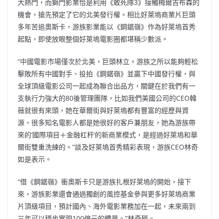
大熱門，而獅門影業恰是利用《敢死隊3》接觸梅爾吉布森的
機會，搶先預定了它的北美發行權。相比好萊塢商業片巨頭
多年苦追奧斯卡，游族影業能以《鋼鋸嶺》作為好萊塢首秀
起點，即使放眼整個好萊塢電影圈都堪稱少數派。
“中國電影市場僅次於北美，巨頭林立。游族之所以能夠輕松
擊敗所有中國對手、投拍《鋼鋸嶺》並贏下中國發行權，與
全球頂級電影公司一起成為聯合出品方，關鍵在於我們有一
支執行力強大的80後管理團隊，比如我們美國公司的CEO韓
薇就很有來頭，她在華爾街與好萊塢都有豐富的經歷與資
源，很多知名電影人都是她很好的客戶兼朋友，她為游族帶
來的‘國際項目＋金融杠杆’的新商業模式，是經過好萊塢和華
爾街雙重洗練的。”談及好萊塢首秀精彩表現，游族CEO林奇
如是表示。
“借《鋼鋸嶺》衝奧斯卡只是游族扎根好萊塢的開始，接下
來，游族影業還會通過獨創的風控基金參與更多好萊塢商業
片頂級項目，預計國內、海外電影業務加在一起，未來兩到
三年可以穩步實現100億元的體量。”林奇稱。