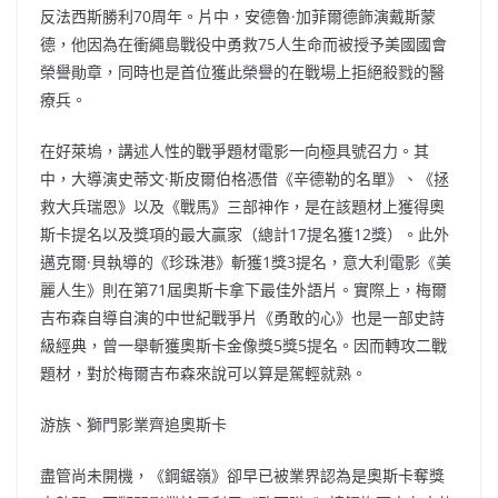
反法西斯勝利70周年。片中，安德魯·加菲爾德飾演戴斯蒙
德，他因為在衝繩島戰役中勇救75人生命而被授予美國國會
榮譽勛章，同時也是首位獲此榮譽的在戰場上拒絕殺戮的醫
療兵。
在好萊塢，講述人性的戰爭題材電影一向極具號召力。其
中，大導演史蒂文·斯皮爾伯格憑借《辛德勒的名單》、《拯
救大兵瑞恩》以及《戰馬》三部神作，是在該題材上獲得奧
斯卡提名以及獎項的最大贏家（總計17提名獲12獎）。此外
邁克爾·貝執導的《珍珠港》斬獲1獎3提名，意大利電影《美
麗人生》則在第71屆奧斯卡拿下最佳外語片。實際上，梅爾
吉布森自導自演的中世紀戰爭片《勇敢的心》也是一部史詩
級經典，曾一舉斬獲奧斯卡金像獎5獎5提名。因而轉攻二戰
題材，對於梅爾吉布森來說可以算是駕輕就熟。
游族、獅門影業齊追奧斯卡
盡管尚未開機，《鋼鋸嶺》卻早已被業界認為是奧斯卡奪獎