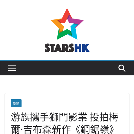
Skip
to
content
娛樂
游族攜手獅門影業 投拍梅
爾·吉布森新作《鋼鋸嶺》