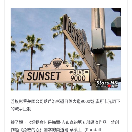
游族影業美國公司落戶洛杉磯日落大道9000號 奧斯卡光環下
的戰爭巨制
據了解，《鋼鋸嶺》是梅爾·吉布森的第五部導演作品，曾創
作過《勇敢的心》劇本的蘭道爾·華萊士（Randall