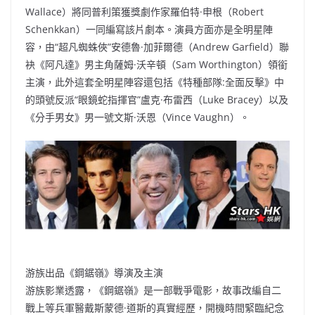
Wallace）將同普利策獲獎劇作家羅伯特·申根（Robert
Schenkkan）一同編寫該片劇本。演員方面亦是全明星陣
容，由“超凡蜘蛛俠”安德魯·加菲爾德（Andrew Garfield）聯
袂《阿凡達》男主角薩姆·沃辛頓（Sam Worthington）領銜
主演，此外這套全明星陣容還包括《特種部隊:全面反擊》中
的頭號反派“眼鏡蛇指揮官”盧克·布雷西（Luke Bracey）以及
《分手男女》男一號文斯·沃恩（Vince Vaughn）。
游族出品《鋼鋸嶺》導演及主演
游族影業透露，《鋼鋸嶺》是一部戰爭電影，故事改編自二
戰上等兵軍醫戴斯蒙德·道斯的真實經歷，開機時間緊臨紀念