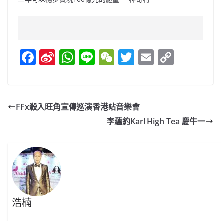
F
Si
W
Li
W
T
E
C
a
n
h
n
e
w
m
o
c
a
at
e
C
itt
ai
p
e
W
s
h
er
l
y
FFx殺入旺角宣傳巡演香港站音樂會
b
ei
A
at
Li
李蘊約Karl High Tea 慶牛一
o
b
p
n
o
o
p
k
k
浩楠