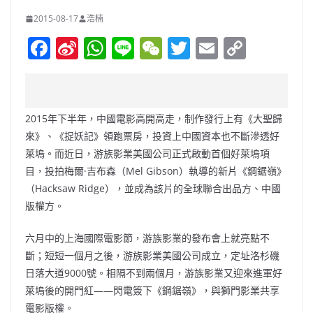
2015-08-17
浩楠
F
Si
W
Li
W
T
E
C
a
n
h
n
e
w
m
o
c
a
at
e
C
itt
ai
p
e
W
s
h
er
l
y
2015年下半年，中國電影高開高走，制作發行上有《大聖歸
b
ei
A
at
Li
來》、《捉妖記》領跑票房，投資上中國資本也不斷滲透好
o
b
p
n
萊塢。而近日，游族影業美國公司正式啟動首個好萊塢項
目，投拍梅爾·吉布森（Mel Gibson）執導的新片《鋼鋸嶺》
o
o
p
k
（Hacksaw Ridge），並成為該片的全球聯合出品方、中國
k
版權方。
六月中的上海國際電影節，游族影業的發布會上就亮點不
斷；短短一個月之後，游族影業美國公司成立，定址洛杉磯
日落大道9000號。相隔不到兩個月，游族影業又迎來進軍好
萊塢後的開門紅——閃電簽下《鋼鋸嶺》，與獅門影業共享
電影版權。