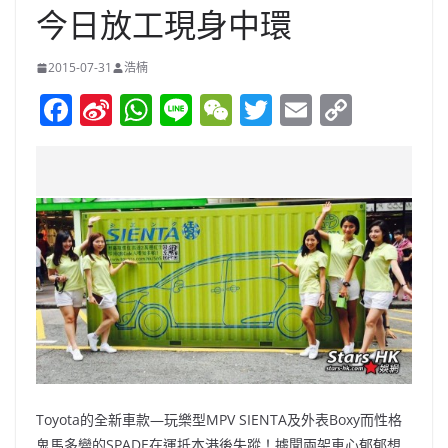
今日放工現身中環
2015-07-31
浩楠
F
Si
W
Li
W
T
E
C
a
n
h
n
e
w
m
o
c
a
at
e
C
itt
ai
p
e
W
s
h
er
l
y
b
ei
A
at
Li
o
b
p
n
o
o
p
k
k
Toyota的全新車款—玩樂型MPV SIENTA及外表Boxy而性格
鬼馬多變的SPADE在運抵本港後失蹤！據聞兩架車心郁郁想