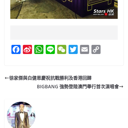
F
Si
W
Li
W
T
E
C
a
n
h
n
e
w
m
o
c
a
at
e
C
itt
ai
p
e
W
s
h
er
l
y
徐家傑與白健恩慶祝抗戰勝利及香港回歸
b
ei
A
at
Li
BIGBANG 強勢登陸澳門舉行首次演唱會
o
b
p
n
o
o
p
k
k