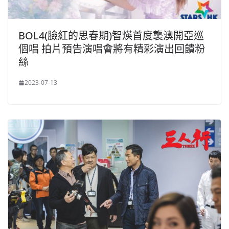
BOL4(臉紅的思春期)智煐首度襲澳開亞巡
個唱 拍片預告演唱會將有精彩演出回饋粉
絲
2023-07-13