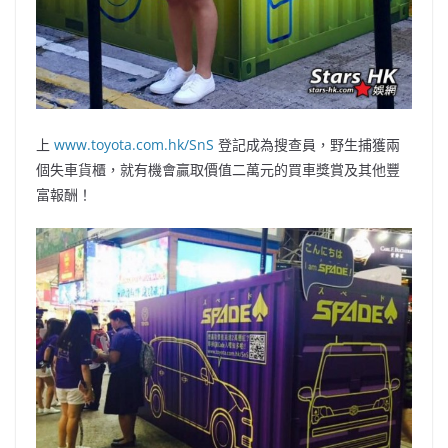
上
www.toyota.com.hk/SnS
登記成為搜查員，野生捕獲兩
個失車貨櫃，就有機會贏取價值二萬元的買車獎賞及其他豐
富報酬！