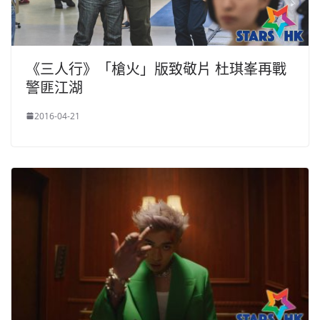
《三人行》「槍火」版致敬片 杜琪峯再戰
警匪江湖
2016-04-21