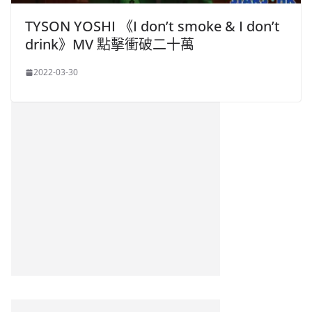
TYSON YOSHI 《I don’t smoke & I don’t
drink》MV 點擊衝破二十萬
2022-03-30