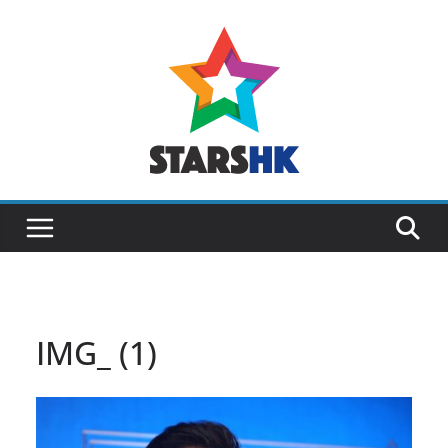
Skip
to
content
IMG_ (1)