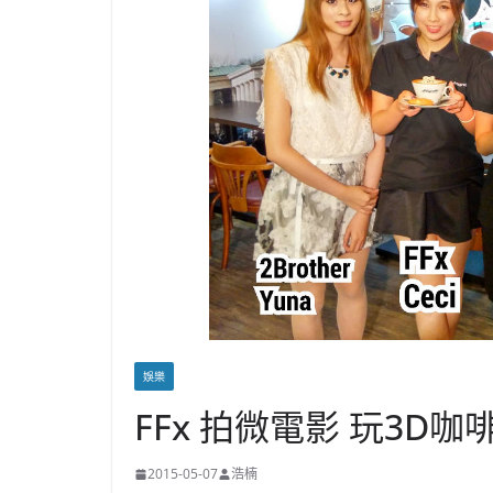
娛樂
FFx 拍微電影 玩3D咖
2015-05-07
浩楠