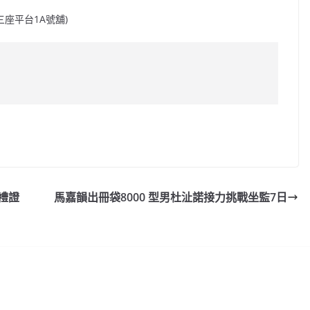
第三座平台1A號舖)
C
o
p
y
婚禮證
馬嘉韻出冊袋8000 型男杜沚諾接力挑戰坐監7日
Li
n
k