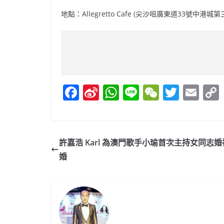
地點：Allegretto Cafe (尖沙咀廣東道33號中港城
F
Si
W
Li
W
T
E
a
n
h
n
e
w
m
c
a
at
e
C
itt
ai
e
W
s
h
er
l
許嘉浩 Karl 為澳門歌手小瑜首次主持女同志
b
ei
A
at
婚
o
b
p
o
o
p
k