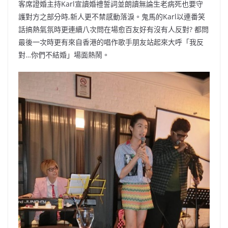
客席證婚主持Karl宣讀婚禮誓詞並朗讀無論生老病死也要守
護對方之部分時,新人更不禁感動落淚。鬼馬的Karl以連番笑
話搞熱氣氛時更連續八次問在場愈百友好有沒有人反對? 都問
最後一次時更有來自香港的唱作歌手朋友站起來大呼「我反
對…你們不結婚」場面熱鬧。