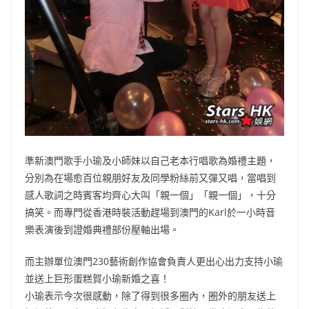
準新澳門歌手小瑜及小師妹以自己老本行唱歌為婚禮主題，
分別為在場愈百位親朋好友及同學粉絲前又彈又唱，當唱到
感人歌詞之時賓客均齊心大叫「親一個」「親一個」，十分
搞笑。而專門從香港時裝活動趕場到澳門的Karl於一小時音
樂表演後到證婚典禮部份壓軸出場。
而主辦單位澳門230藝術創作協會負責人更出心出力支持小瑜
並送上巨形蛋糕賀小瑜新婚之喜！
小瑜表示今次很感動，除了得到很多圈內，圈外的朋友送上