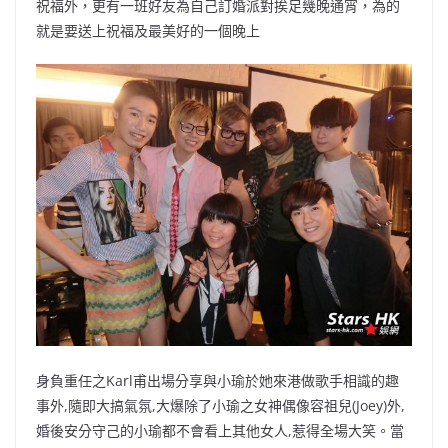
祝福外，更有一班好友為自己訂婚派對挨足幾晚通宵，為的
就是要送上祝福及最美好的一個晚上
身負重任之Karl甫出場分享與小瑜於她來港做歌手相識的趣
事外,隨即大搞氣氛,大爆除了小瑜之女神偶像容祖兒(Joey)外,
婚後安分守己的小瑜都不會看上其他女人,惹得全場大笑。當