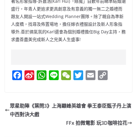
著名形象指導-許嘉浩(Karl Hui)「綠魔」自數年前睇準結婚潮
盛行，年青人更追求更具創意及有意義的獨一無二之婚禮而
跟友人開設一站式Wedding Planner團隊。除了親自為準新
人度橋，找尋及佈置場地，擔任嫁衣禮服設計及新人形象指
導外,善於搞氣氛的Karl還會為個別婚禮擔任Big Day主持，務
求盡善盡美完成新人之完美人生盛事!
F
Si
W
Li
W
T
E
C
a
n
h
n
e
w
m
o
c
a
at
e
C
itt
ai
p
e
W
s
h
er
l
y
眾星助陣《葉問3》上海巔峰英雄會 拳王泰臣甄子丹上演
b
ei
A
at
Li
中西對決大戲
o
b
p
n
FFx 拍微電影 玩3D咖啡拉花
o
o
p
k