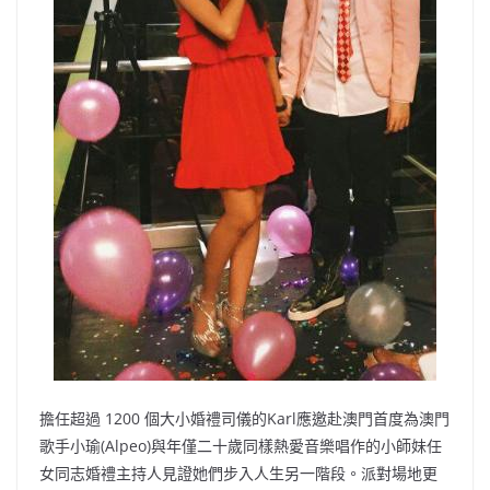
擔任超過 1200 個大小婚禮司儀的Karl應邀赴澳門首度為澳門
歌手小瑜(Alpeo)與年僅二十歲同樣熱愛音樂唱作的小師妹任
女同志婚禮主持人見證她們步入人生另一階段。派對場地更