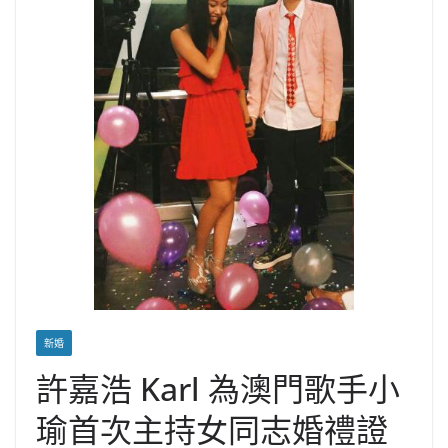
新婚
許嘉浩 Karl 為澳門歌手小
瑜首次主持女同志婚禮證