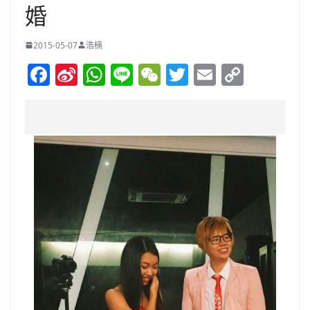
婚
2015-05-07
浩楠
F
Si
W
Li
W
T
E
C
a
n
h
n
e
w
m
o
c
a
at
e
C
itt
ai
p
e
W
s
h
er
l
y
b
ei
A
at
Li
o
b
p
n
o
o
p
k
k