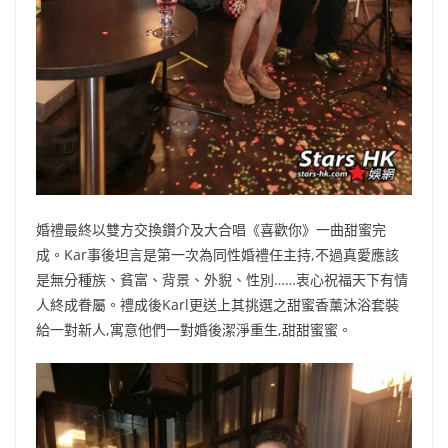
婚禮最終以雙方交換鑽介及大合唱《喜歡你》一曲甜蜜完
成。Kar事後坦言是第一次為同性婚禮任主持,不過真愛應該
是無分種族、貧富、背景、外貎、性別……衷心祝福天下有情
人終成眷屬。禮成後Karl更送上其挑選之甜蜜香薰沐浴套裝
給一對新人,寓意他們一對婚後潔淨重生,甜甜蜜蜜。