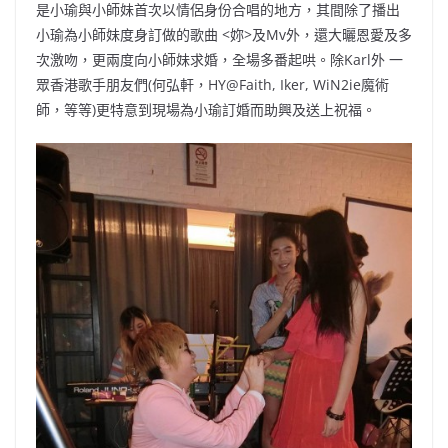
是小瑜與小師妹首次以情侶身份合唱的地方，其間除了播出
小瑜為小師妹度身訂做的歌曲 <妳>及Mv外，還大曬恩愛及多
次激吻，更兩度向小師妹求婚，全場多番起哄。除Karl外 一
眾香港歌手朋友們(何弘軒，HY@Faith, Iker, WiN2ie魔術
師，等等)更特意到現場為小瑜訂婚而助興及送上祝福。