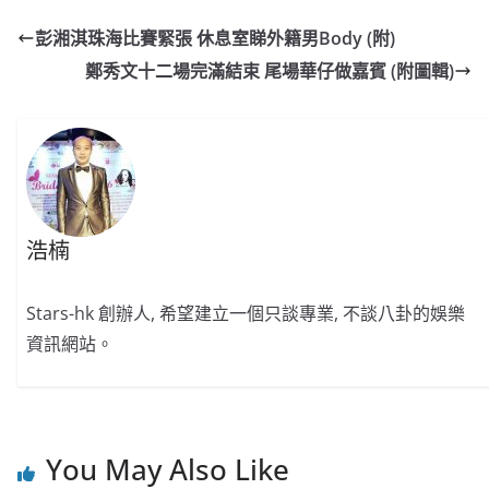
e
W
s
h
er
l
y
彭湘淇珠海比賽緊張 休息室睇外籍男Body (附)
b
ei
A
at
Li
鄭秀文十二場完滿結束 尾場華仔做嘉賓 (附圖輯)
o
b
p
n
o
o
p
k
k
浩楠
Stars-hk 創辦人, 希望建立一個只談專業, 不談八卦的娛樂
資訊網站。
You May Also Like