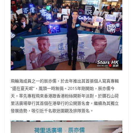
b
ei
A
at
Li
o
b
p
n
o
o
p
k
k
飛輪海成員之一的辰亦儒，於去年推出其首張個人寫真專輯
“還在夏天呢”，風頭一時無倆。2015年剛開始，辰亦儒今
天，率先專程飛來香港跟香港粉絲開新年派對，於鑽石山荷
里活廣場舉行其首個在港舉行的公開簽名會，繼續為其獨立
發展造勢，吸引近千名歌迷圍觀及排隊簽名。