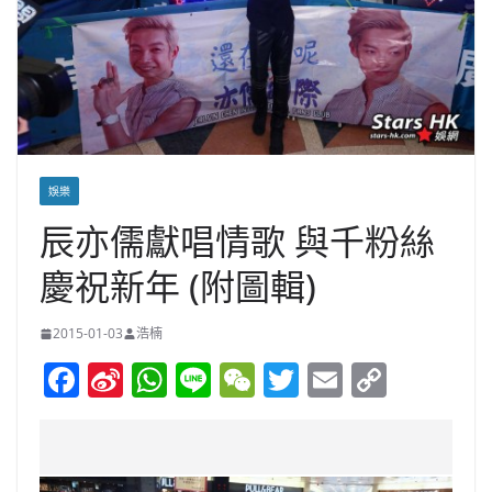
娛樂
辰亦儒獻唱情歌 與千粉絲
慶祝新年 (附圖輯)
2015-01-03
浩楠
F
Si
W
Li
W
T
E
C
a
n
h
n
e
w
m
o
c
a
at
e
C
itt
ai
p
e
W
s
h
er
l
y