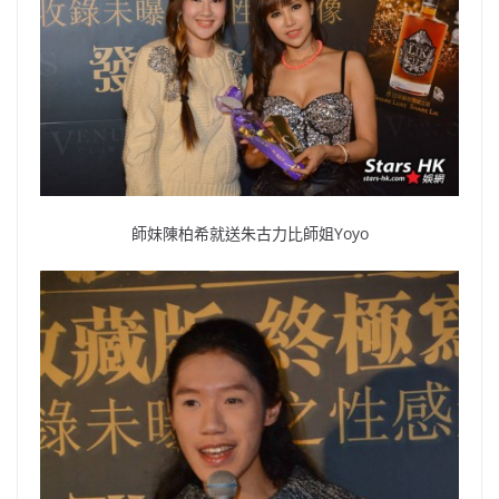
師妹陳柏希就送朱古力比師姐Yoyo