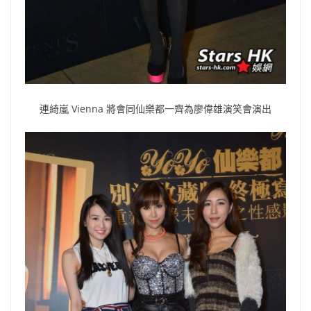
連綺嵐 Vienna 將會同仙樂都一齊為廖偉雄演笑會演出