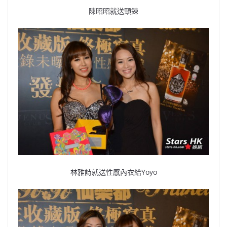
陳昭昭就送頸鍊
林雅詩就送性感內衣給Yoyo