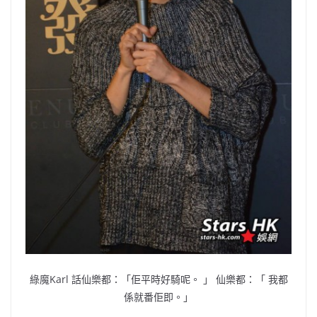
綠魔Karl 話仙樂都：「佢平時好騎呢。 」 仙樂都：「 我都
係就番佢即。」