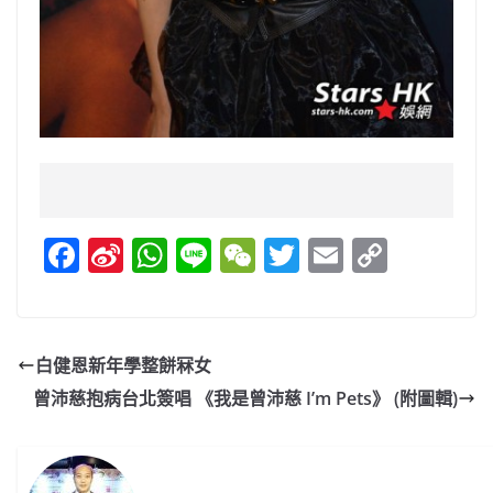
F
Si
W
Li
W
T
E
C
a
n
h
n
e
w
m
o
c
a
at
e
C
itt
ai
p
e
W
s
h
er
l
y
白健恩新年學整餅冧女
b
ei
A
at
Li
曾沛慈抱病台北簽唱 《我是曾沛慈 I’m Pets》 (附圖輯)
o
b
p
n
o
o
p
k