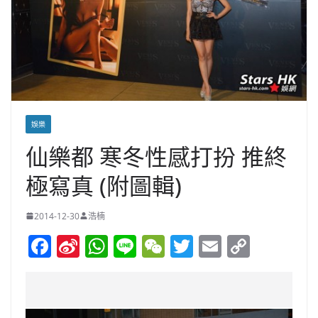
娛樂
仙樂都 寒冬性感打扮 推終
極寫真 (附圖輯)
2014-12-30
浩楠
F
Si
W
Li
W
T
E
C
a
n
h
n
e
w
m
o
c
a
at
e
C
itt
ai
p
e
W
s
h
er
l
y