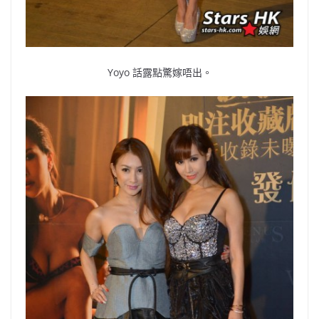
Yoyo 話露點驚嫁唔出。