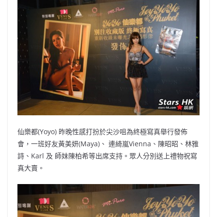
b
ei
A
at
Li
o
b
p
n
o
o
p
k
k
仙樂都(Yoyo) 昨晚性感打扮於尖沙咀為終極寫真舉行發佈
會，一班好友黃美妍(Maya)、 連綺嵐Vienna、陳昭昭、林雅
詩、Karl 及 師妹陳柏希等出席支持。眾人分別送上禮物祝寫
真大賣。