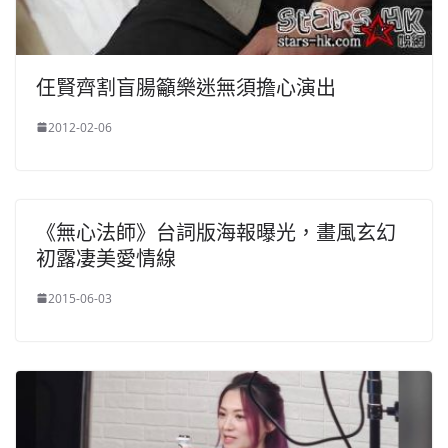
仼賢齊割盲腸籲樂迷無須擔心演出
2012-02-06
《無心法師》台詞版海報曝光，畫風玄幻
初露凄美愛情線
2015-06-03