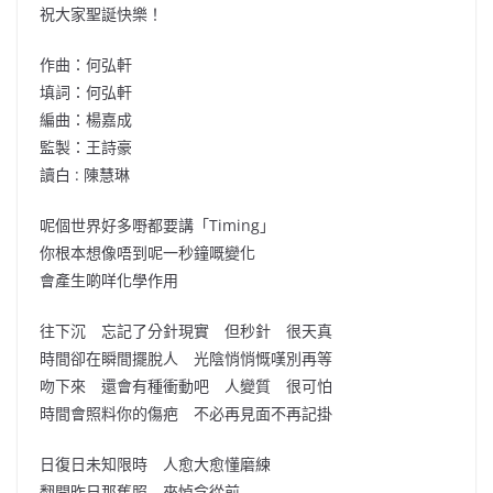
祝大家聖誕快樂！
作曲：何弘軒
填詞：何弘軒
編曲：楊嘉成
監製：王詩豪
讀白 : 陳慧琳
呢個世界好多嘢都要講「Timing」
你根本想像唔到呢一秒鐘嘅變化
會產生啲咩化學作用
往下沉 忘記了分針現實 但秒針 很天真
時間卻在瞬間擺脫人 光陰悄悄慨嘆別再等
吻下來 還會有種衝動吧 人變質 很可怕
時間會照料你的傷疤 不必再見面不再記掛
日復日未知限時 人愈大愈懂磨練
翻開昨日那舊照 來悼念從前