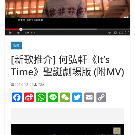
娛樂
[新歌推介] 何弘軒《It’s
Time》聖誕劇場版 (附MV)
2014-12-25
浩楠
F
Si
W
Li
W
T
E
C
a
n
h
n
e
w
m
o
c
a
at
e
C
itt
ai
p
e
W
s
h
er
l
y