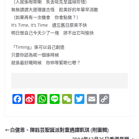
（人就係咁架喇 失去咗先至識得珍惜）
無無謂謂大道理誰古怪 趁美好的年華早消散
（如果再有一次機會 你會點做？）
It’s Time, It’s Time 遺忘舊日原來不快
明日恨自己今天少了一塊 拼不出它叫愉快
「Timing」係可以自己創造
只要你認為呢一個係時候
就係最好嘅時候 你仲等緊啲乜嘢？
F
Si
W
Li
W
T
E
C
a
n
h
n
e
w
m
o
c
a
at
e
C
itt
ai
p
e
W
s
h
er
l
y
白健恩、陳鈺芸聖誕派對重遇譚凱琪 (附圖輯)
b
ei
A
at
Li