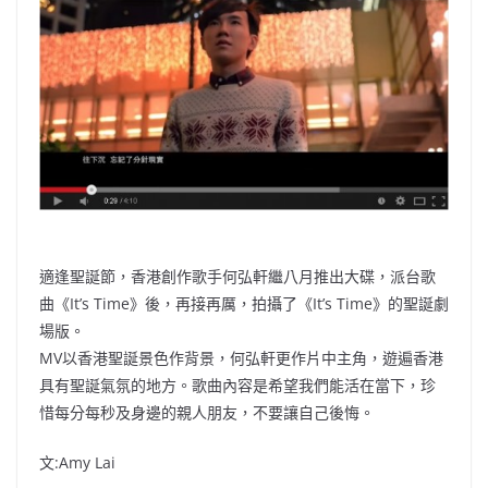
b
ei
A
at
Li
o
b
p
n
o
o
p
k
k
適逢聖誕節，香港創作歌手何弘軒繼八月推出大碟，派台歌
曲《It’s Time》後，再接再厲，拍攝了《It’s Time》的聖誕劇
場版。
MV以香港聖誕景色作背景，何弘軒更作片中主角，遊遍香港
具有聖誕氣氛的地方。歌曲內容是希望我們能活在當下，珍
惜每分每秒及身邊的親人朋友，不要讓自己後悔。
文:Amy Lai