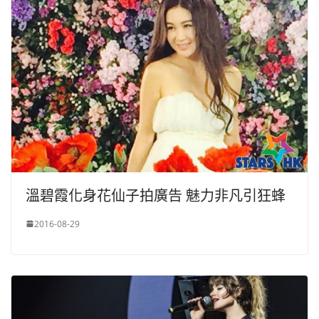
溫碧霞化身花仙子拍廣告 魅力非凡引狂蜂
2016-08-29