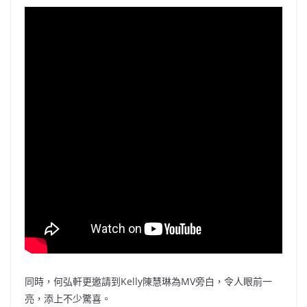
同時，何弘軒更邀請到Kelly陳慧琳為MV旁白，令人眼前一
亮，添上不少驚喜。