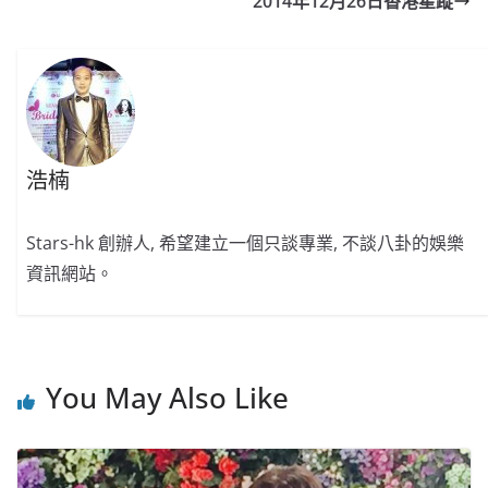
2014年12月26日香港星蹤
o
b
p
n
o
o
p
k
k
浩楠
Stars-hk 創辦人, 希望建立一個只談專業, 不談八卦的娛樂
資訊網站。
You May Also Like