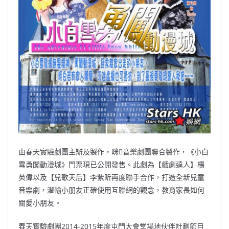
由春天實驗劇團主辦及製作，咪音樂劇團聯合製作，《小白
雪勇闖動漫城》門票現已公開發售。此劇為【戲劇達人】楊
英偉以及【兒歌天后】李紫昕再度聯手合作，打造全新兒童
音樂劇，灌輸小朋友正確使用互聯網的觀念，教育家長如何
關愛小朋友。
春天實驗劇團2014-2015年度屯門大會堂場地伙伴計劃節目