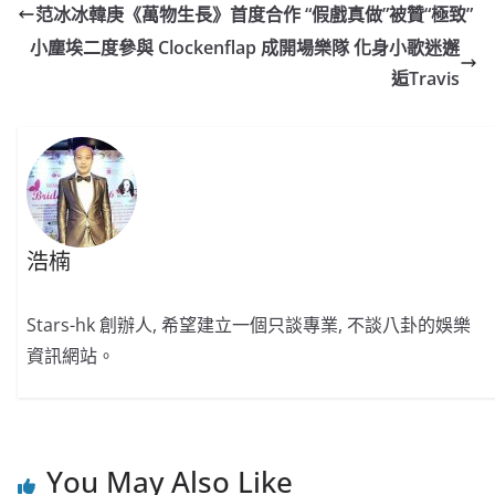
e
W
s
h
er
l
y
范冰冰韓庚《萬物生長》首度合作 “假戲真做”被贊“極致”
b
ei
A
at
Li
小塵埃二度參與 Clockenflap 成開場樂隊 化身小歌迷邂
o
b
p
n
逅Travis
o
o
p
k
k
浩楠
Stars-hk 創辦人, 希望建立一個只談專業, 不談八卦的娛樂
資訊網站。
You May Also Like