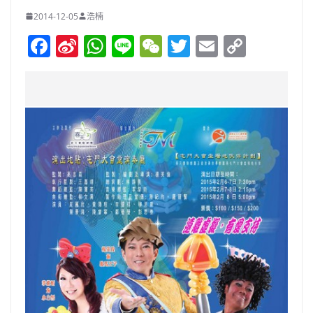
2014-12-05
浩楠
F
Si
W
Li
W
T
E
C
a
n
h
n
e
w
m
o
c
a
at
e
C
itt
ai
p
e
W
s
h
er
l
y
b
ei
A
at
Li
o
b
p
n
o
o
p
k
k