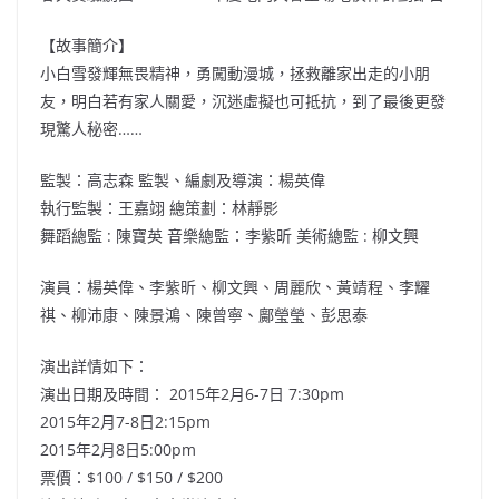
【故事簡介】
小白雪發輝無畏精神，勇闖動漫城，拯救離家出走的小朋
友，明白若有家人關愛，沉迷虛擬也可抵抗，到了最後更發
現驚人秘密……
監製：高志森 監製、編劇及導演：楊英偉
執行監製：王嘉翊 總策劃：林靜影
舞蹈總監 : 陳寶英 音樂總監：李紫昕 美術總監 : 柳文興
演員：楊英偉、李紫昕、柳文興、周麗欣、黃靖程、李耀
祺、柳沛康、陳景鴻、陳曾寧、鄺瑩瑩、彭思泰
演出詳情如下：
演出日期及時間： 2015年2月6-7日 7:30pm
2015年2月7-8日2:15pm
2015年2月8日5:00pm
票價：$100 / $150 / $200