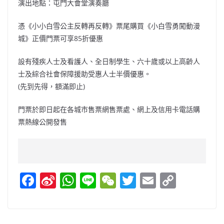
演出地點：屯門大會堂演奏廳
憑《小小白雪公主反轉再反轉》票尾購買《小白雪勇闖動漫
城》正價門票可享85折優惠
設有殘疾人士及看護人、全日制學生、六十歲或以上高齡人
士及綜合社會保障援助受惠人士半價優惠。
(先到先得，額滿即止)
門票於即日起在各城市售票網售票處、網上及信用卡電話購
票熱線公開發售
F
Si
W
Li
W
T
E
C
a
n
h
n
e
w
m
o
c
a
at
e
C
itt
ai
p