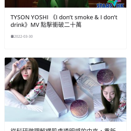
TYSON YOSHI 《I don’t smoke & I don’t
drink》MV 點擊衝破二十萬
2022-03-30