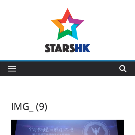
Skip
to
content
IMG_ (9)