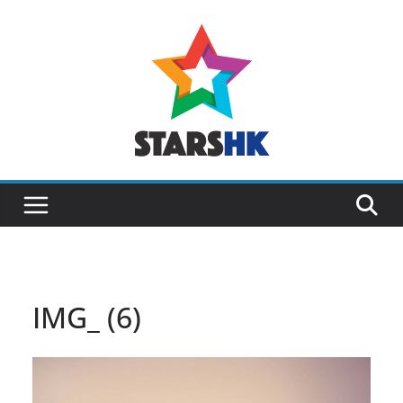
Skip
to
content
IMG_ (6)