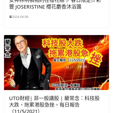
女神林明禎相約在櫻花樹下 春日限定!!! 彩
豐 JOSERISTINE 櫻花麝香沐浴露
2024-04-08
UTO財經| 菲一般講股 | 藺常念：科技股
大跌，拖累港股急挫。每日報告
（11/5/2021）