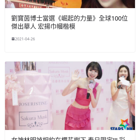
劉寳茵博士當選《崛起的力量》全球100位
傑出華人 宏揚巾幗楷模
2021-04-26