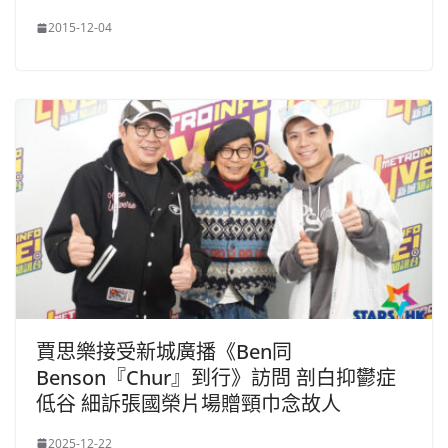
2015-12-04
賈思樂接受新城廣播《Ben同
Benson『Chur』到行》訪問 剖白抑鬱症
低谷 細訴張國榮片場贈頸巾念故人
2025-12-22