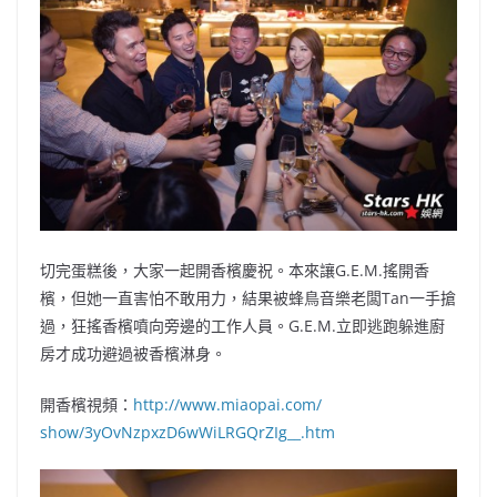
切完蛋糕後，大家一起開香檳慶祝。本來讓G.E.M.搖開香
檳，但她一直害怕不敢用力，結果被蜂鳥音樂老闆Tan一手搶
過，狂搖香檳噴向旁邊的工作人員。G.E.M.立即逃跑躲進廚
房才成功避過被香檳淋身。
開香檳視頻：
http://www.miaopai.com/
show/3yOvNzpxzD6wWiLRGQrZIg__.
htm