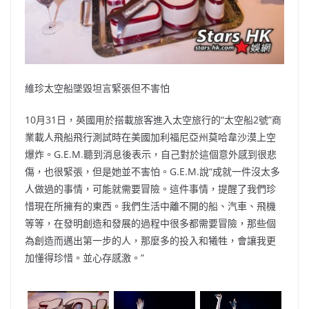
維珍太空船墜毀坦言緊張但不害怕
10月31日，英國用於搭載旅客進入太空旅行的“太空船2號”商
業載人飛船飛行測試時在美國加利福尼亞州莫哈韋沙漠上空
爆炸。G.E.M.聽到消息後表示，自己對於這個意外感到很悲
傷，也很緊張，但是她並不害怕。G.E.M.說“成就一件沒太多
人做過的事情，可能就需要冒險。這件事情，提醒了我們珍
惜現在所擁有的東西。我們生活中離不開的船、汽車、飛機
等等，在發明創造和發展的過程中很多都需要冒險，那些個
為創造而邁出第一步的人，那麼多的投入和犧牲，會讓我更
加懂得珍惜。並心存感激。”