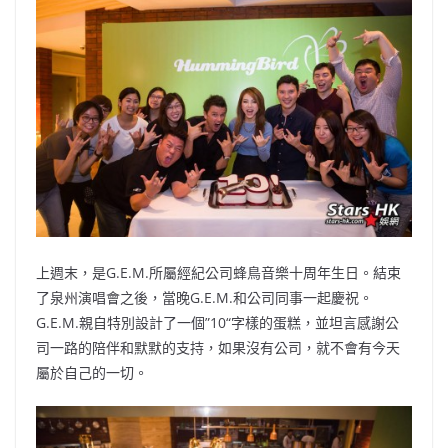
b
ei
A
at
Li
o
b
p
n
o
o
p
k
k
上週末，是G.E.M.所屬經紀公司蜂鳥音樂十周年生日。結束
了泉州演唱會之後，當晚G.E.M.和公司同事一起慶祝。
G.E.M.親自特別設計了一個”10“字樣的蛋糕，並坦言感謝公
司一路的陪伴和默默的支持，如果沒有公司，就不會有今天
屬於自己的一切。