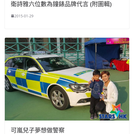
衛詩雅六位數為鐘錶品牌代言 (附圖輯)
2015-01-29
可嵐兒子夢想做警察