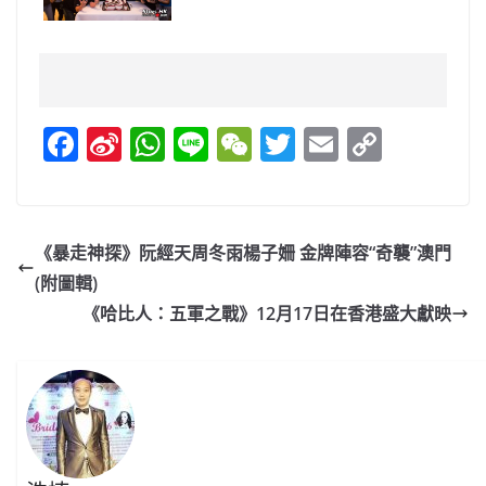
F
Si
W
Li
W
T
E
C
a
n
h
n
e
w
m
o
c
a
at
e
C
itt
ai
p
e
W
s
h
er
l
y
《暴走神探》阮經天周冬雨楊子姍 金牌陣容“奇襲”澳門
b
ei
A
at
Li
(附圖輯)
o
b
p
n
《哈比人：五軍之戰》12月17日在香港盛大獻映
o
o
p
k
k