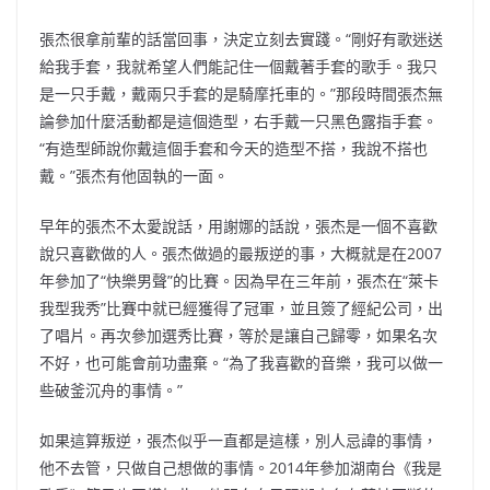
張杰很拿前輩的話當回事，決定立刻去實踐。“剛好有歌迷送
給我手套，我就希望人們能記住一個戴著手套的歌手。我只
是一只手戴，戴兩只手套的是騎摩托車的。”那段時間張杰無
論參加什麼活動都是這個造型，右手戴一只黑色露指手套。
“有造型師說你戴這個手套和今天的造型不搭，我說不搭也
戴。”張杰有他固執的一面。
早年的張杰不太愛說話，用謝娜的話說，張杰是一個不喜歡
說只喜歡做的人。張杰做過的最叛逆的事，大概就是在2007
年參加了“快樂男聲”的比賽。因為早在三年前，張杰在“萊卡
我型我秀”比賽中就已經獲得了冠軍，並且簽了經紀公司，出
了唱片。再次參加選秀比賽，等於是讓自己歸零，如果名次
不好，也可能會前功盡棄。“為了我喜歡的音樂，我可以做一
些破釜沉舟的事情。”
如果這算叛逆，張杰似乎一直都是這樣，別人忌諱的事情，
他不去管，只做自己想做的事情。2014年參加湖南台《我是