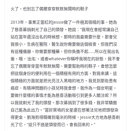
火了，也別忘了偶爾穿穿默默無聞時的鞋子
2013年，事業正當紅的Jessie做了一件極其吸睛的事，她為
了慈善募捐剃光了自己的頭發。她說：“我現在會經常讓自己
站在當年還沒出名的時候想，那時的我最需要什麼。那會兒
我很小，生病在醫院，醫生說你需要做這個檢查，但我們沒
有這種儀器，你需要那種藥，但你負擔不起……所以在我出名
後，哦，‘出名’，或者whatever你稱呼我現在的狀態，我不會
忘了偶爾穿穿當年默默無聞、需要幫助時的鞋子，會想怎麼
把這個身份的便利用在一個積極有用的方面，對我來講，這
個積極的方面就是把光亮注入黑暗的地方。我見到那些患有
癌症、有精神問題的小孩兒時我會想，我作為一個女明星，
要做什麼樣的事情才能為慈善活動吸引到更多人關注呢？所
以我就剃光了我的頭發。那次募捐到了很多錢，我非常驕傲
自己能為此出力。”當好萊塢的女星還在想著法兒地把頭發染
得更金、劉海剪得精確到毫米的時候，Jessie大方地為慈善剃
光了它，“這只不過是頭發而已，會長回來的。”