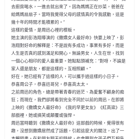
去廚房喝水，一進去就出來了。因為媽媽正在炒菜，爸爸在
給媽媽扇扇子。當時我覺得父母的感情真的令我感動，這是
幾十年的時間才能積累的。”
這樣的愛情，是周迅心裡的模板。
她主演的彭浩翔導演的《撒嬌女人最好命》快要上映了，彭
浩翔對好命的解釋是：不是說有多成功，事業有多好，而是
人生是否真的感到滿足和開心。無論男女，人生在世，找到
一個心心相印的愛人最重要。她點點頭補充：“對呀，不論是
家人還是朋友，都是這樣的。互相照顧。”
好在，她已經有了這樣的人，可以攜手過這樣的小日子。
恭喜周公子，恭喜迅哥兒，恭喜高太太。
之前周迅的角色，總是帶著青春的迷茫、為愛奮不顧身的痴
狂；而現在，我們卻將看到完全不同於以前的周迅，在即將
上映的《撒嬌女人最好命》《我的早更女友》《紅高粱》三
部戲裡，她或搞笑或顛覆或強悍。
周迅當時聽到《撒嬌女人最好命》這部戲的時候，覺得很有
趣，沒想到撒嬌居然成了話題，引起這麼大的關注，出了一
本暢銷書。在和朋友聊天的時候，也會聽到女孩子們互相告