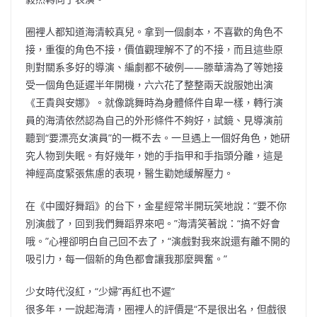
圈裡人都知道海清較真兒。拿到一個劇本，不喜歡的角色不
接，重復的角色不接，價值觀理解不了的不接，而且這些原
則對關系多好的導演、編劇都不破例——滕華濤為了等她接
受一個角色延遲半年開機，六六花了整整兩天說服她出演
《王貴與安娜》。就像跳舞時為身體條件自卑一樣，轉行演
員的海清依然認為自己的外形條件不夠好，試鏡、見導演前
聽到“要漂亮女演員”的一概不去。一旦遇上一個好角色，她研
究人物到失眠。有好幾年，她的手指甲和手指頭分離，這是
神經高度緊張焦慮的表現，醫生勸她緩解壓力。
在《中國好舞蹈》的台下，金星經常半開玩笑地說：“要不你
別演戲了，回到我們舞蹈界來吧。”海清笑著說：“搞不好會
哦。”心裡卻明白自己回不去了，“演戲對我來說還有離不開的
吸引力，每一個新的角色都會讓我那麼興奮。”
少女時代沒紅，“少婦”再紅也不遲”
很多年，一說起海清，圈裡人的評價是“不是很出名，但戲很