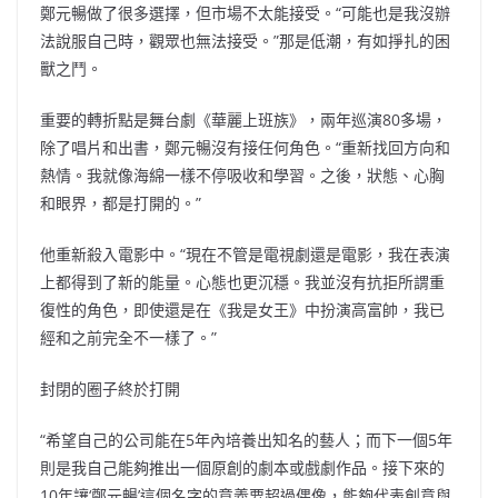
鄭元暢做了很多選擇，但市場不太能接受。“可能也是我沒辦
法說服自己時，觀眾也無法接受。”那是低潮，有如掙扎的困
獸之鬥。
重要的轉折點是舞台劇《華麗上班族》，兩年巡演80多場，
除了唱片和出書，鄭元暢沒有接任何角色。“重新找回方向和
熱情。我就像海綿一樣不停吸收和學習。之後，狀態、心胸
和眼界，都是打開的。”
他重新殺入電影中。“現在不管是電視劇還是電影，我在表演
上都得到了新的能量。心態也更沉穩。我並沒有抗拒所謂重
復性的角色，即使還是在《我是女王》中扮演高富帥，我已
經和之前完全不一樣了。”
封閉的圈子終於打開
“希望自己的公司能在5年內培養出知名的藝人；而下一個5年
則是我自己能夠推出一個原創的劇本或戲劇作品。接下來的
10年讓‘鄭元暢’這個名字的意義要超過偶像，能夠代表創意與