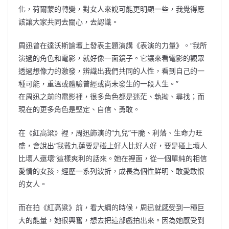
化，荷爾蒙的轉變，對女人來說可能更明顯一些，我覺得應
該讓大家共同去關心，去認識。
周迅曾在達沃斯論壇上發表主題演講《表演的力量》。“我所
演過的角色和電影，就好像一面鏡子。它讓來看電影的觀眾
透過想像力的激發，辨識出我們共同的人性，看到自己的一
種可能，重溫或體驗曾經或尚未發生的一段人生。”
在周迅之前的電影裡，很多角色都是迷茫、執拗、尋找；而
現在的更多角色是堅定、自信、勇敢。
在《紅高粱》裡，周迅飾演的“九兒”干脆、利落、生命力旺
盛，會說出“我戴九蓮要是碰上好人比好人好，要是碰上壞人
比壞人還壞”這樣爽利的話來。她在裡面，從一個單純的相信
愛情的女孩，經歷一系列波折，成長為個性鮮明、敢愛敢恨
的女人。
而在拍《紅高粱》前，看大綱的時候，周迅就感受到一種巨
大的能量，她很興奮，想去把這部戲拍出來。因為她感受到