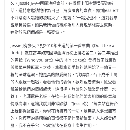
久，Jessie J來中國開演唱會前，在微博上隔空跟吳莫愁喊
話，還特意邀請她作為自己上海演唱會的嘉賓。問到Jessie介
不介意別人唱她的歌唱火了，她說：“一點兒也不，這對我來
說是種贊揚。如果我所做的事能為別人實現夢想帶去幫助，
這對於我們倆都是一種獎賞。”
Jessie J有多火？她2010年出道的第一首單曲《Do it like a
dude》就在當年的英國單曲排行榜上排名第二，第二年推出
的專輯《Who you are》中的《Price tag》發行首周就獲得
英國單曲榜冠軍。之後，拿獎拿到手軟的她開始了一輪又一
輪的全球巡演。她是真的熱愛舞台，“我唱歌，台下成千上萬
的人跟我一起唱，看著他們的表情，歡呼或者流淚，感受著
我帶給他們的情緒起伏，這很棒。無論你的職業是什麼，水
管工、老師還是老板，在這一刻我給他們帶去相同的鼓舞和
情感高潮，這讓我感到非常欣慰。”Jessie說：“每次站在舞台
上我都提醒自己，你現在所擁有的一切，是無數人夢想擁有
的，你經歷的很糟糕的事情都不是什麼新鮮事，人人都會經
歷，我不在乎它，它就無法在我身上產生作用。”