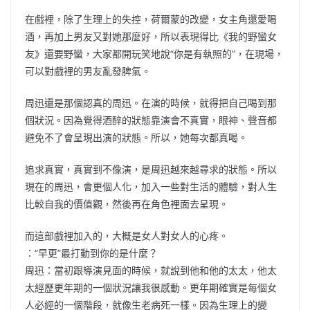
在戲裡，除了生理上的失控，荷爾蒙的改變，女主角還愛喝
酒，再加上男友又對她那麼好，所以表現得比《我的野蠻女
友》還要野蠻，大家都開玩笑地說“你是有執照的”，在現場，
可以對戲裡的男友亂發脾氣。
周迅還是那個認真的周迅。在演的時候，就得把自己喝到那
個狀況。因為覺得酒醉的狀態靠演會不真實，眼神、聲音都
避免不了會呈現出演的狀態。所以，她每次都真喝。
追求真實，真實到不像演，是周迅越來越尋求的狀態。所以
現在的周迅，會更個人化，加入一些對生活的體驗，對人生
比較自我的價值觀，然後再在角色裡面去呈現。
而這部戲裡加入的，大概是女人對女人的心疼。
：“早更”最打動到你的是什麼？
周迅：當初跟導演見面的時候，就說到他和他的太太，他太
太經歷更年期的一個狀況讓我很感動。更年期確實是每個女
人必經的一個階段，就像生老病死一樣。因為生理上的變