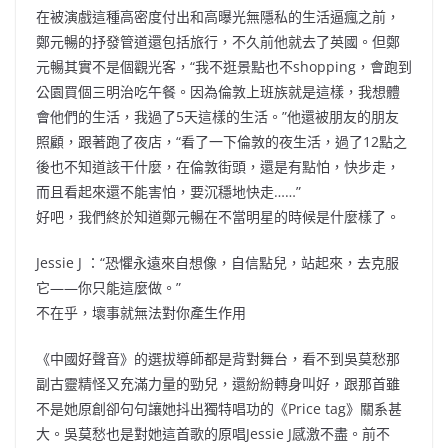
在被演戲這種高密度付出和高曝光無隱私的生活逼瘋之前，
鄭元暢的抒發管道還包括旅行，不久前他就去了英國。但鄭
元暢其實不是個觀光客，“我不逛景點也不shopping，會跑到
公園買個三明治吃午餐。因為倫敦上班族就是這樣，我想體
會他們的生活，我過了5天這樣的生活。”他還被朋友的朋友
照顧，跟著跑了夜店，“看了一下倫敦的夜生活，過了12點之
後也不知道該干什麼，在倫敦街頭，還是有點怕，快步走，
而且看起來還不能害怕，要沉穩地快走……”
好吧，我們終於知道鄭元暢在不當明星的時候是什麼樣了。
Jessie J ：“恐懼永遠來自想像，自信點兒，站起來，去克服
它——你只能這麼做。”
不在乎，壞事就無法對你產生作用
《中國好聲音》的選拔導師都是背對舞台，看不到吳莫愁那
副古靈精怪又充滿力量的勁兒，還紛紛轉身叫好，跟那首雖
不是她原創卻句句讓她抖出獨特唱功的《Price tag》關系甚
大。吳莫愁也是對她這首歌的原唱Jessie J感激不盡。前不