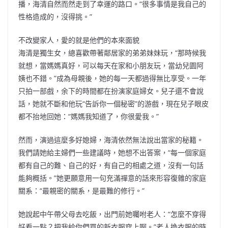
播，海清自然而然走到了幸運的路口。“很多事情是我自己的
性格造成的，沒得挑。”
不改變家人，愛的就是他們的本來面貌
海清是獨生女，總喜歡帶著鄰居家的弟弟妹妹玩，“那時候我
就想，當媽媽真好，可以每天在家和小朋友玩，當幼兒園阿
姨也不錯。”成為母親後，她的每一天都過得無比享受。一年
只拍一部戲，余下的時間都在扮演家庭婦女。兒子還不會說
話，她就不斷和他玩“告訴你一個秘密”的游戲，現在兒子眼皮
都不抬地回她：“媽媽我知道了，你很愛我。”
然而，演過這麼多好媳婦，海清依然無法說出當家的秘籍。
我們請她給主婦們一些建議時，她想不出答案，“每一個家庭
都有自己的難、自己的好，有自己的相處之道，沒有一句話
能夠概括。”她更願意用一句充滿禪意的話來形容復雜的家庭
關系：“最親密的關系，是最難的修行。”
她說起中午帶父母去吃飯，出門前她囑咐老人：“怎麼不穿得
好看一點？把我給你們買的新衣服穿上啊。”老人換衣服的時