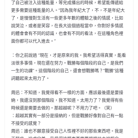
了自己被注入這種能量，等完成播出的時候，希望能傳遞給
更多需要這種能量的人。“因為我年紀大了，不，不是年紀大
了，是慢慢對生活有一些更多年數的體驗之後的情感，比如
說哭泣，或者是笑容，在長大這個過程當中，你對好多情感
的體會會有不同的認識，也會有不同的看法，在這種角色裡
面你都可以代入進去。”
：你之前說過 “現在，才是原來的我。我希望活得真實，能看
淡很多事情，現在還在努力。戰勝每個階段的自己，是我們
一生的功課”。這個階段的自己，還會想戰勝嗎？“戰勝”這種
詞聽起來太用力了。
周迅：不知道，我覺得看不一樣的方面，應該最後還是要接
納，我還沒到那個階段，我不知道。太用力了？我覺得有些
時候還是需要去做的。那超越呢？不用力了吧。（笑）
：超越其實有一部分是接納的，但是戰勝好像對自己有一點
不接受的感覺？
周迅：誰也不願意接受自己人性裡不好的那些東西吧。我是