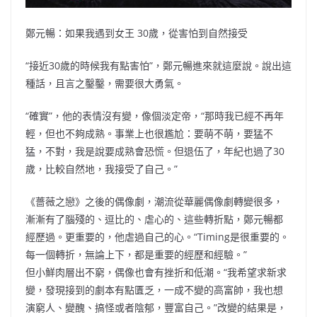
鄭元暢：如果我遇到女王 30歲，從害怕到自然接受
“接近30歲的時候我有點害怕”，鄭元暢進來就這麼說。說出這
種話，且言之鑿鑿，需要很大勇氣。
“確實”，他的表情沒有變，像個淡定帝，“那時我已經不再年
輕，但也不夠成熟。事業上也很尷尬：要萌不萌，要猛不
猛，不對，我是說要成熟會恐慌。但退伍了，年紀也過了30
歲，比較自然地，我接受了自己。”
《薔薇之戀》之後的偶像劇，潮流從華麗偶像劇轉變很多，
漸漸有了腦殘的、逗比的、虐心的、這些轉折點，鄭元暢都
經歷過。更重要的，他虐過自己的心。“Timing是很重要的。
每一個轉折，無論上下，都是重要的經歷和經驗。”
但小鮮肉層出不窮，偶像也會有挫折和低潮。“我希望求新求
變，發現接到的劇本有點匱乏，一成不變的高富帥，我也想
演窮人、變醜、搞怪或者陰郁，豐富自己。”改變的結果是，