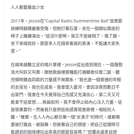
人人都愛雞血少女
2011年，Jessie在“Capital Radio Summertime Ball”音樂節
排練時腳踝嚴重受傷，但她打著石膏，坐在一個類似寶座的
椅子上繼續演出。“這沒什麼啊，我又不是破相了，傷了腿，
坐下來唱就好。那麼多人花錢來看我的表演，不能讓大家失
望。”
在越來越難立足的唱片業裡，Jessie從出道到現在，一路聲勢
浩大叫好又叫賣，跟她歌曲裡那種能打通聽者任督二脈、聽
完頓時雞血四起的力量感不無關系。“我也是一個普通的年輕
的女孩兒，我也在成長，我會墜入愛河，會因沮喪而數日不
出家門，我會在今天覺得自己性感又充滿信心，第二天又可
能會不這麼想……無論如何，我不會停止給內心注入力量，這
是很重要的。然後我只是把這些感覺寫進歌裡，唱給別人
聽。”確實，在人人內心都住著一個“女漢子”的時代，誰都需
要被打雞血、被鼓舞，但揪著自己的頭發，把自己從隨時可
能遇到的困境裡拉出來真的那麼容易嗎？“恐懼永遠來自想