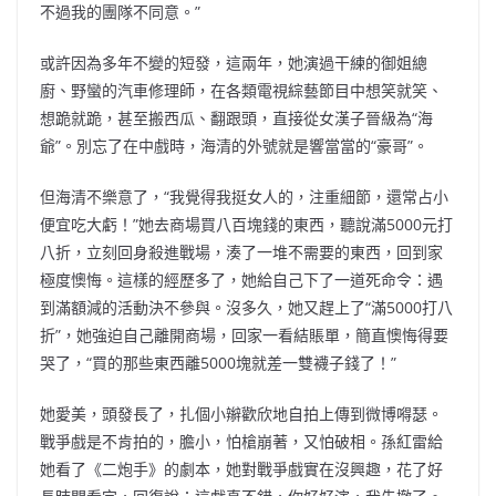
不過我的團隊不同意。”
或許因為多年不變的短發，這兩年，她演過干練的御姐總
廚、野蠻的汽車修理師，在各類電視綜藝節目中想笑就笑、
想跪就跪，甚至搬西瓜、翻跟頭，直接從女漢子晉級為“海
爺”。別忘了在中戲時，海清的外號就是響當當的“豪哥”。
但海清不樂意了，“我覺得我挺女人的，注重細節，還常占小
便宜吃大虧！”她去商場買八百塊錢的東西，聽說滿5000元打
八折，立刻回身殺進戰場，湊了一堆不需要的東西，回到家
極度懊悔。這樣的經歷多了，她給自己下了一道死命令：遇
到滿額減的活動決不參與。沒多久，她又趕上了“滿5000打八
折”，她強迫自己離開商場，回家一看結賬單，簡直懊悔得要
哭了，“買的那些東西離5000塊就差一雙襪子錢了！”
她愛美，頭發長了，扎個小辮歡欣地自拍上傳到微博嘚瑟。
戰爭戲是不肯拍的，膽小，怕槍崩著，又怕破相。孫紅雷給
她看了《二炮手》的劇本，她對戰爭戲實在沒興趣，花了好