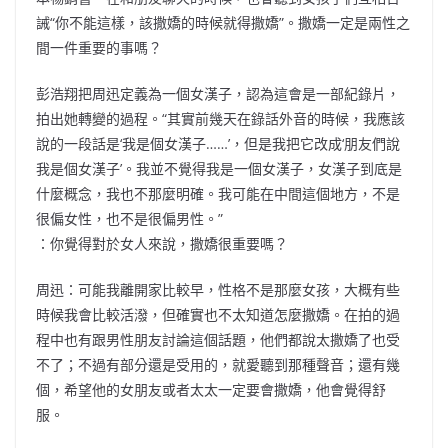
誡“你不能這樣，該撒嬌的時候就得撒嬌”。撒嬌一定是兩性之
間一件重要的事嗎？
彭浩翔把周迅定義為一個女漢子，認為這會是一部紀錄片，
拍出她轉變的過程。“其實前幾天在錄話外音的時候，我應該
說的一段話是‘我是個女漢子……’，但是我把它改成‘朋友們說
我是個女漢子’。我並不覺得我是一個女漢子，女漢子到底是
什麼概念，我也不那麼明確。我可能在中間這個地方，不是
很偏女性，也不是很偏男性。”
：你覺得對於女人來說，撒嬌很重要嗎？
周迅：可能我離開家比較早，性格不是那麼女孩，大概有些
時候我會比較活潑，但確實也不太知道怎麼撒嬌。在拍的過
程中也有跟男性朋友討論這個話題，他們都說太撒嬌了也受
不了；不過有部分還是受用的，就愛聽到那種聲音；還有幾
個，希望他的女朋友或者太太一定要會撒嬌，他會覺得舒
服。