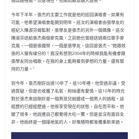
個話題裡面。但是現在，他開始願意融入這些。
今年下半年，張杰的主要工作就是他的巡回演唱會，如果有
可能，他希望演唱會能開到明年。這次的演唱會由張學友的
經紀人陳淑芬做監制，張學友是張杰的另外一個偶像。這次
陳淑芬送給張杰兩個麥克風，之前她也曾經送過兩位歌手麥
克風，一個是張國榮，一個是張學友，這回是張杰。“她跟姓
張的人蠻有緣分的！我沒有想到2004年的時候我能有機會跟
張學友同台唱歌。在我的身上能夠看到夢想的力量，還有堅
持的力量。”
到今年，張杰剛好出道10年了。這10年裡，他受過非議，受
過質疑，但是也收獲了名氣、粉絲還有愛情。這10年的時光
對於張杰來說剛好是一個男孩兒蛻變成一個男人的過程，該
經歷的已經經歷過，他很享受現在的狀態，自在而平和。他
變了很多，他說連自己都覺得大吃一驚。但是並沒有面目全
非，他始終是一個接地氣的人，好像隨時都准備重新來過。