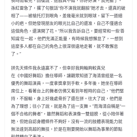
長時間看完，回復說：這戲真不錯，你好好演，我先撤了。
孫紅雷急了，撂了句狠話“你不演我就翻臉”她才去，還真的破
相了——被槍托打到眼角，差幾毫米就到眼球，留下一道細
小的疤。但她發現朋友的眼光比自己的還准，自己不僅適合
這個角色，還演開了花。“所以我告訴自己，要經常和一些‘善
知識’在一起，他們充滿正能量，有時候我想懈怠了，一想到
這麼多人都在自己的角色上很深很遠地走著，就不敢懈怠
了。”
拼先天條件我永遠贏不了，但幸好我夠軸夠較真兒
在《中國好舞蹈》擔任導師，讓觀眾知道了海清曾經是一名
優秀的舞蹈演員，一度拿獎拿到手軟。多年後，她坐在導師
席位上，看著台上的舞者仿佛又看到年輕時的自己，“他們堅
持，不服輸，身上好幾處骨折了還在拼。往大了說，他們是
為了理想；往小了說，就是為了這一支舞。”而海清自稱是“一
個不合格的舞者”，雖然舞蹈和表演像一雙翅膀，從小陪伴著
她，但她自認身體條件不夠好，沒有一流的肢體表現能力就
無法達到高超的舞技，於是在剛要開始以舞蹈為事業的節點
毅然轉向了表演。