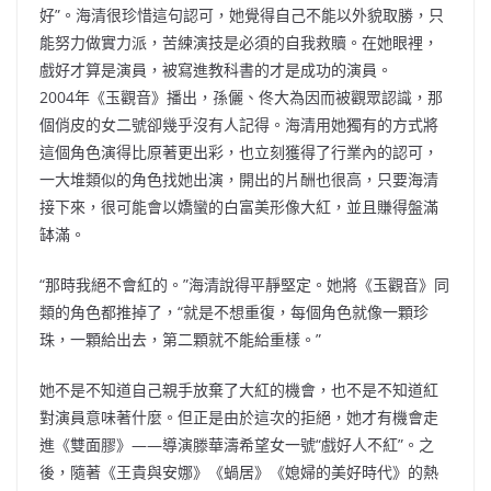
好”。海清很珍惜這句認可，她覺得自己不能以外貌取勝，只
能努力做實力派，苦練演技是必須的自我救贖。在她眼裡，
戲好才算是演員，被寫進教科書的才是成功的演員。
2004年《玉觀音》播出，孫儷、佟大為因而被觀眾認識，那
個俏皮的女二號卻幾乎沒有人記得。海清用她獨有的方式將
這個角色演得比原著更出彩，也立刻獲得了行業內的認可，
一大堆類似的角色找她出演，開出的片酬也很高，只要海清
接下來，很可能會以嬌蠻的白富美形像大紅，並且賺得盤滿
缽滿。
“那時我絕不會紅的。”海清說得平靜堅定。她將《玉觀音》同
類的角色都推掉了，“就是不想重復，每個角色就像一顆珍
珠，一顆給出去，第二顆就不能給重樣。”
她不是不知道自己親手放棄了大紅的機會，也不是不知道紅
對演員意味著什麼。但正是由於這次的拒絕，她才有機會走
進《雙面膠》——導演滕華濤希望女一號“戲好人不紅”。之
後，隨著《王貴與安娜》《蝸居》《媳婦的美好時代》的熱