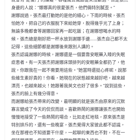
身邊的人說：“娜娜真的很愛張杰，他們倆特別膩歪。”
謝娜說過，張杰最打動她的是他的細心，下雨的時候，張杰
怕她冷，把自己的衣服脫下來給她穿，脫得幾乎光了上身；
無論多晚都會等謝娜回家再一起吃飯；在謝娜想喝水的時
候，張杰總是剛好把一杯水放到謝娜手邊……張杰自己都不太
記得，這些細節都是謝娜後來跟別人講的。
張杰認識謝娜的時候，謝娜還是一個要靠安眠藥入睡的失眠
症患者。有一天張杰把謝娜床頭排列的安眠藥全都扔了，他
說，你跟我在一起不需要用這些。“她當時還挺心疼呢，說那
些維生素好貴的！你看，她現在的狀態越來越好吧，越來越
漂亮，也越來越火！她跟著我英文也好了很多。”說到這些，
張杰的臉上有幾分得意。
而謝娜給張杰帶來的改變，最明顯的就是張杰由原來的沉默
寡言變成了今天的侃侃而談。喜歡熱鬧的謝娜讓張杰也開始
慢慢地接受了一些熱鬧的場合，比如走紅地毯，原來張杰是
特別排斥的，還有一些晚宴，張杰覺得大家彼此都不認識，
坐在那裡也不知道要干什麼，一起聊的東西也不對，不在一