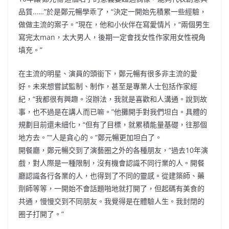
品質……”於是鄭元暢學乖了，“決定一開始先積累一些經驗，
做做主流的案子。”現在，他和小伙伴在寫愛情片，“兩個男生
寫完太man，太大男人，後期一定會找女性作家用女性視角
填充。”
在主流的明星、演員的頭銜下，鄭元暢有很多非主流的愛
好。未來想嘗試監制、制作，甚至是專業人士包括作家經
紀，“我都很有興趣。沒辦法，我就是喜歡和人溝通。說到故
事，也不過是在講人而已嘛。”他攤開手對我們坦白。具體的
規劃目前還未細化，“但有了目標，就累積能量基礎，往那個
地方去。”“人是貪心的。”鄭元暢更加坦白了。
開餐廳，鄭元暢交到了演藝圈之外的各種朋友，“過去10年演
戲，對人際是一種限制，沒有機會認識不同行業的人。開餐
廳認識各行各業的人，也得到了不同的靈感。從建築師、藥
劑師等等，一開始不會話題啪地就打開了，但起碼有美食的
共通，慢慢交到不同朋友。我覺得是在體驗人生。我封閉的
圈子打開了。”