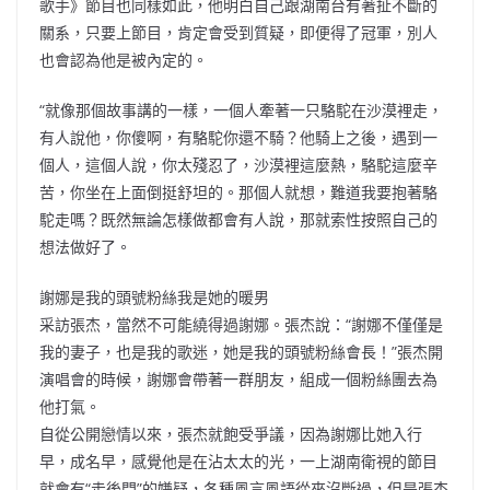
歌手》節目也同樣如此，他明白自己跟湖南台有著扯不斷的
關系，只要上節目，肯定會受到質疑，即便得了冠軍，別人
也會認為他是被內定的。
“就像那個故事講的一樣，一個人牽著一只駱駝在沙漠裡走，
有人說他，你傻啊，有駱駝你還不騎？他騎上之後，遇到一
個人，這個人說，你太殘忍了，沙漠裡這麼熱，駱駝這麼辛
苦，你坐在上面倒挺舒坦的。那個人就想，難道我要抱著駱
駝走嗎？既然無論怎樣做都會有人說，那就索性按照自己的
想法做好了。
謝娜是我的頭號粉絲我是她的暖男
采訪張杰，當然不可能繞得過謝娜。張杰說：“謝娜不僅僅是
我的妻子，也是我的歌迷，她是我的頭號粉絲會長！”張杰開
演唱會的時候，謝娜會帶著一群朋友，組成一個粉絲團去為
他打氣。
自從公開戀情以來，張杰就飽受爭議，因為謝娜比她入行
早，成名早，感覺他是在沾太太的光，一上湖南衛視的節目
就會有“走後門”的嫌疑，各種風言風語從來沒斷過，但是張杰