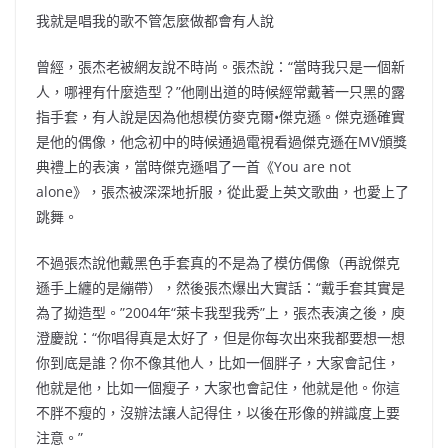
我就是唱我的歌不管怎麼做都會有人說
曾經，張杰老被網友說不時尚。張杰說：“當時我只是一個新
人，哪裡有什麼造型？”他剛出道的時候經常戴著一只黑的露
指手套，有人說是因為他想模仿麥克爾•傑克遜。傑克遜確實
是他的偶像，他念初中的時候通過電視看過傑克遜在MV頒獎
典禮上的表演，當時傑克遜唱了一首《You are not
alone》，張杰被深深地折服，從此愛上英文歌曲，也愛上了
跳舞。
不過張杰說他戴黑色手套真的不是為了模仿偶像（再說傑克
遜手上纏的是繃帶），然後張杰爆出大實話：“戴手套其實是
為了拗造型。”2004年“萊卡我型我秀”上，張杰表演之後，庾
澄慶說：“你唱得真是太好了，但是你每次出來我都要想一想
你到底是誰？你不像其他人，比如一個胖子，大家會記住，
他就是他，比如一個瘦子，大家也會記住，他就是他。你這
不胖不瘦的，沒辦法讓人記得住，以後在形像的辨識度上要
注意。”