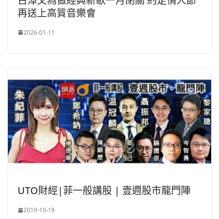
古淖文為做經典新歌一月閉關 約定情人節
再送上高質音樂會
2026-01-11
UTO財經|菲一般講股 | 壹週股市龍門陣
2019-10-18