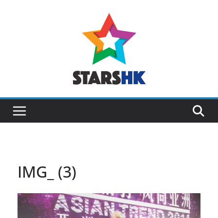
Skip
to
content
IMG_ (3)