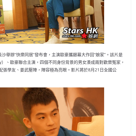
長沙舉辦“快樂同居”發布會，主演歐豪攜銀幕大作回“娘家”。該片是
aby）、歐豪聯合主演，四個不同身份背景的男女湊成兩對歡樂冤家，
配張學友、姜武壓陣，陣容極為亮眼。影片將於8月21日全國公