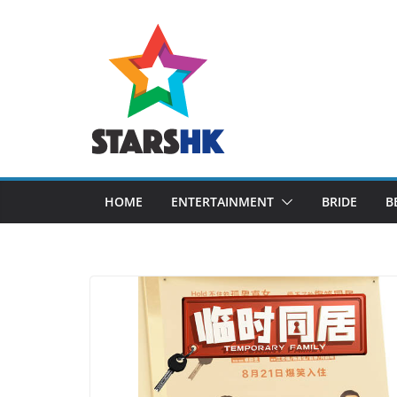
Skip
to
content
HOME
ENTERTAINMENT
BRIDE
B