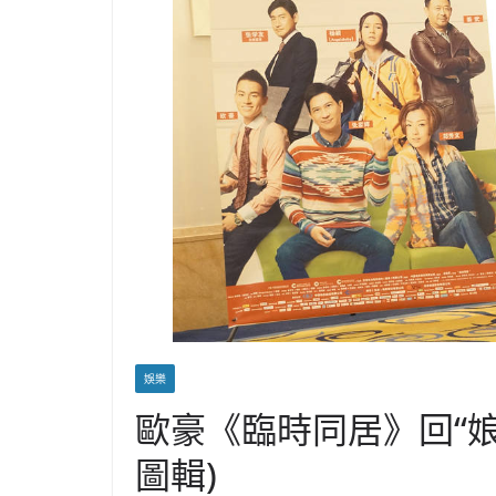
娛樂
歐豪《臨時同居》回“娘家
圖輯)