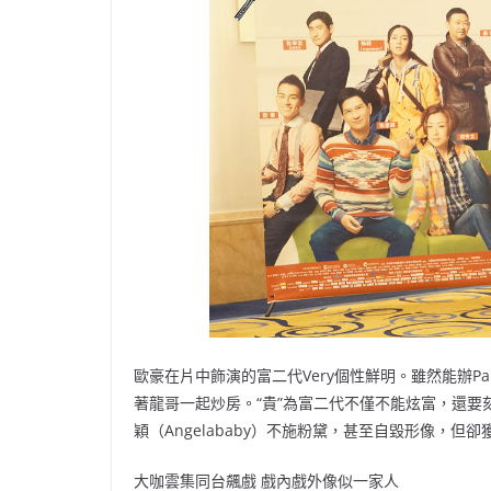
歐豪在片中飾演的富二代Very個性鮮明。雖然能辦Pa
著龍哥一起炒房。“貴”為富二代不僅不能炫富，還
穎（Angelababy）不施粉黛，甚至自毀形像，但
大咖雲集同台飆戲 戲內戲外像似一家人