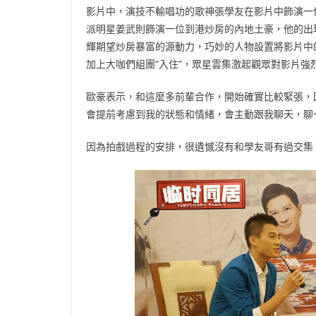
影片中，演技不輸唱功的歌神張學友在影片中飾演一
派明星姜武則飾演一位到港炒房的內地土豪，他的出
輝期望炒房暴富的源動力，巧妙的人物設置將影片中
加上大咖們組團“入住”，眾星雲集激起觀眾對影片強
歐豪表示，和這麼多前輩合作，開始確實比較緊張，
會提前考慮到我的狀態和情緒，會主動跟我聊天，聊
因為拍戲過程的安排，很遺憾沒有和學友哥有過交集