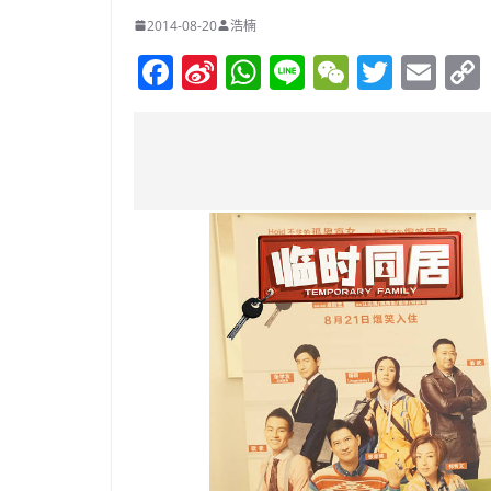
2014-08-20
浩楠
F
Si
W
Li
W
T
E
a
n
h
n
e
w
m
c
a
at
e
C
itt
ai
e
W
s
h
er
l
b
ei
A
at
o
b
p
o
o
p
k