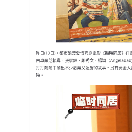
昨日(19日)，都市浪漫愛情喜劇電影《臨時同居》在
由卓韻芝執導，張家輝、鄭秀文、楊穎（Angelab
打打鬧鬧中鬧出不少歡樂又溫馨的故事。另有黃金大
映。