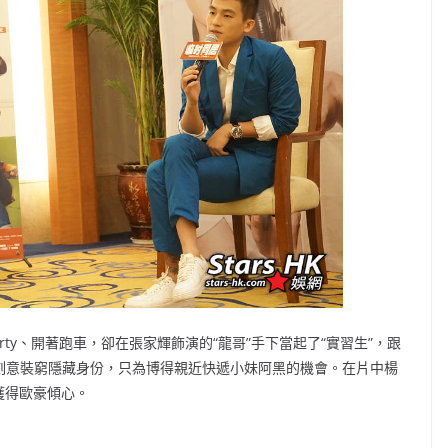
rty、開著跑車，卻在張家輝飾演的“龍哥”手下當起了“實習生”，跟
要刻意裝窮隱藏身份，只為博得親近快遞小妹阿黑的機會。在片中楊
卻獲得歐豪傾心。