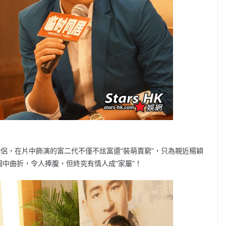
比”情侶，在片中飾演的富二代不僅不炫富還“裝萌賣窮”，只為親近楊穎
然個中曲折，令人捧腹，但終究有情人成“家屬”！