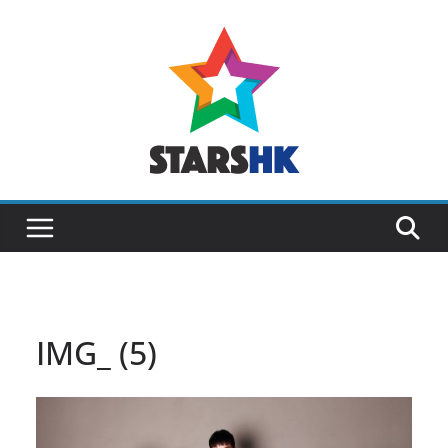
Skip
to
content
IMG_ (5)