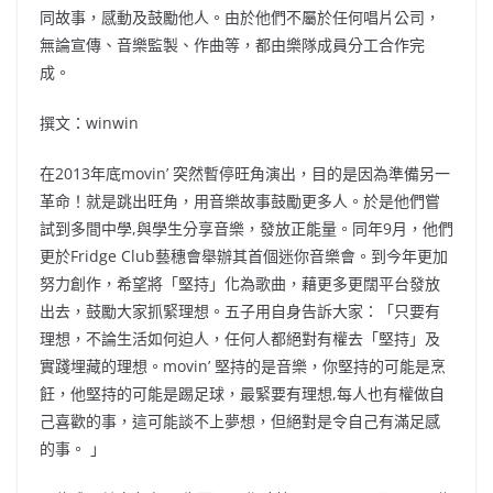
同故事，感動及鼓勵他人。由於他們不屬於任何唱片公司，
無論宣傳、音樂監製、作曲等，都由樂隊成員分工合作完
成。
撰文：winwin
在2013年底movin’ 突然暫停旺角演出，目的是因為準備另一
革命！就是跳出旺角，用音樂故事鼓勵更多人。於是他們嘗
試到多間中學,與學生分享音樂，發放正能量。同年9月，他們
更於Fridge Club藝穗會舉辦其首個迷你音樂會。到今年更加
努力創作，希望將「堅持」化為歌曲，藉更多更闊平台發放
出去，鼓勵大家抓緊理想。五子用自身告訴大家：「只要有
理想，不論生活如何迫人，任何人都絕對有權去「堅持」及
實踐埋藏的理想。movin’ 堅持的是音樂，你堅持的可能是烹
飪，他堅持的可能是踢足球，最緊要有理想,每人也有權做自
己喜歡的事，這可能談不上夢想，但絕對是令自己有滿足感
的事。 」