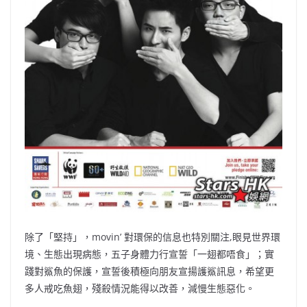
除了「堅持」，movin’ 對環保的信息也特別關注,眼見世界環
境、生態出現病態，五子身體力行宣誓「一翅都唔食」；實
踐對鯊魚的保護，宣誓後積極向朋友宣揚護鯊訊息，希望更
多人戒吃魚翅，殘殺情況能得以改善，減慢生態惡化。