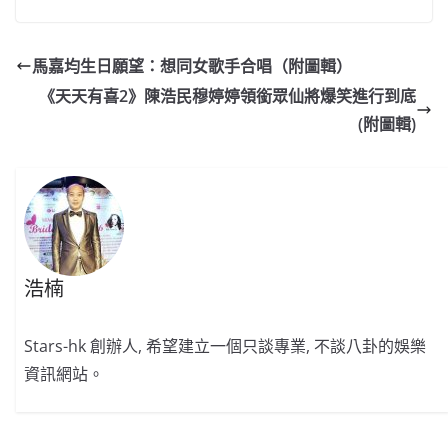
c
a
at
e
C
itt
ai
p
e
W
s
h
er
l
y
馬嘉均生日願望：想同女歌手合唱（附圖輯）
b
ei
A
at
Li
《天天有喜2》陳浩民穆婷婷領銜眾仙將爆笑進行到底
o
b
p
n
(附圖輯)
o
o
p
k
k
浩楠
Stars-hk 創辦人, 希望建立一個只談專業, 不談八卦的娛樂
資訊網站。