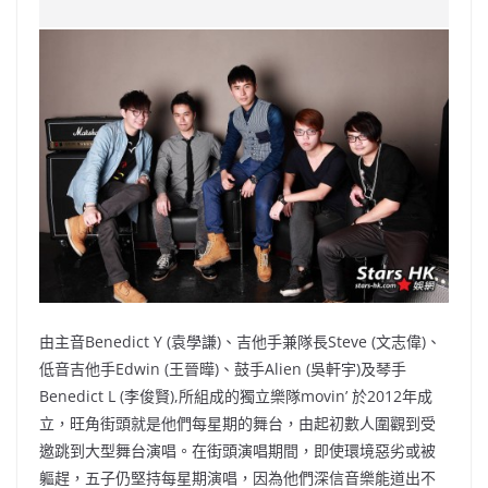
c
a
at
e
C
itt
ai
p
e
W
s
h
er
l
y
b
ei
A
at
Li
o
b
p
n
o
o
p
k
k
由主音Benedict Y (袁學謙)、吉他手兼隊長Steve (文志偉)、
低音吉他手Edwin (王晉曄)、鼓手Alien (吳軒宇)及琴手
Benedict L (李俊賢),所組成的獨立樂隊movin’ 於2012年成
立，旺角街頭就是他們每星期的舞台，由起初數人圍觀到受
邀跳到大型舞台演唱。在街頭演唱期間，即使環境惡劣或被
軀趕，五子仍堅持每星期演唱，因為他們深信音樂能道出不