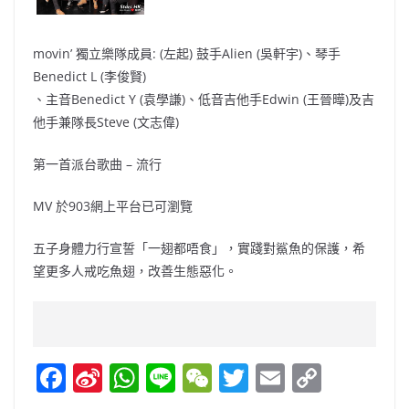
movin’ 獨立樂隊成員: (左起) 鼓手Alien (吳軒宇)、琴手
Benedict L (李俊賢)
、主音Benedict Y (袁學謙)、低音吉他手Edwin (王晉曄)及吉
他手兼隊長Steve (文志偉)
第一首派台歌曲 – 流行
MV 於903網上平台已可瀏覽
五子身體力行宣誓「一翅都唔食」，實踐對鯊魚的保護，希
望更多人戒吃魚翅，改善生態惡化。
F
Si
W
Li
W
T
E
C
a
n
h
n
e
w
m
o