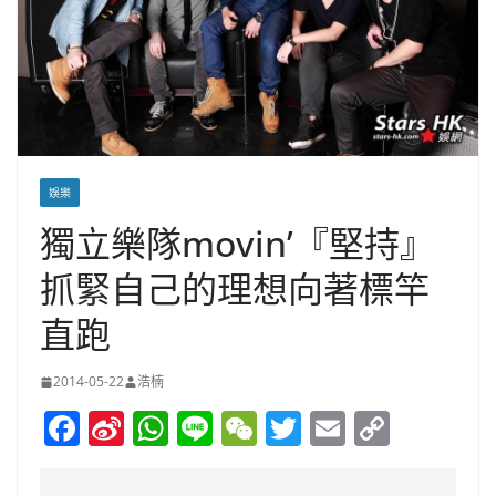
娛樂
獨立樂隊movin’『堅持』
抓緊自己的理想向著標竿
直跑
2014-05-22
浩楠
F
Si
W
Li
W
T
E
C
a
n
h
n
e
w
m
o