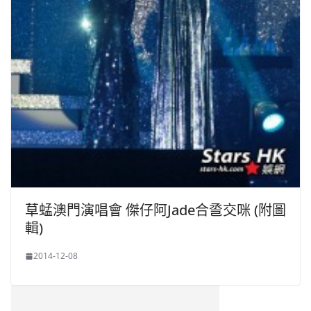
草蜢澳門演唱會 傑仔阿Jade合巹交咪 (附圖
輯)
2014-12-08