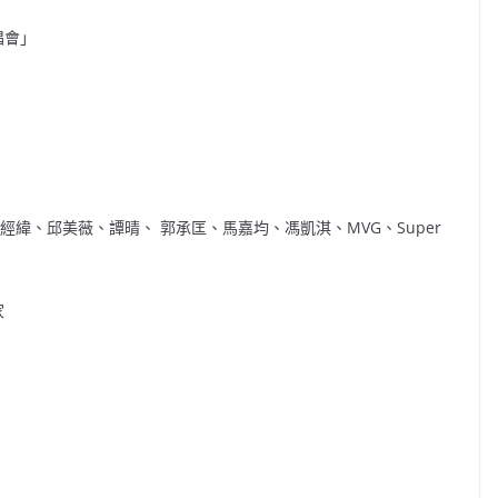
唱會」
緯、邱美薇、譚晴、 郭承匡、馬嘉均、馮凱淇、MVG、Super
家