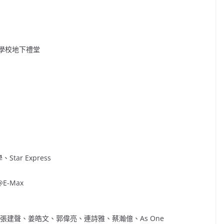
念學校地下禮堂
tar Express
E-Max
張建聲、姜皓文、郭偉亮、連詩雅、蔡瀚億、As One