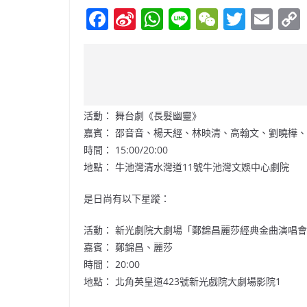
F
Si
W
Li
W
T
E
a
n
h
n
e
w
m
c
a
at
e
C
itt
ai
e
W
s
h
er
l
b
ei
A
at
活動： 舞台劇《長髮幽靈》
o
b
p
嘉賓： 邵音音、楊天經、林映清、高翰文、劉曉樺
o
o
p
時間： 15:00/20:00
k
地點： 牛池灣清水灣道11號牛池灣文娛中心劇院
是日尚有以下星蹤：
活動： 新光劇院大劇場「鄭錦昌麗莎經典金曲演唱
嘉賓： 鄭錦昌、麗莎
時間： 20:00
地點： 北角英皇道423號新光戲院大劇場影院1