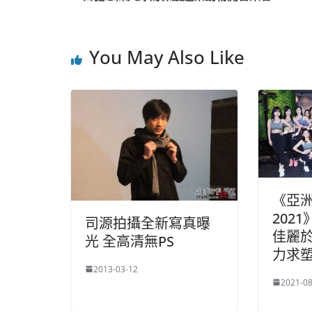
b
ei
A
at
o
b
p
You May Also Like
o
o
p
k
《亞
202
司源拍攝全新寫真曝
佳麗
光 全高清無PS
力求
2013-03-12
2021-08