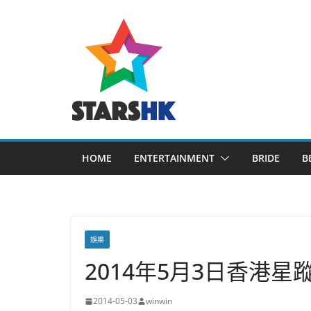
Skip
to
content
HOME
ENTERTAINMENT
BRIDE
B
娛樂
2014年5月3日香港星
2014-05-03
winwin