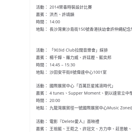
活動： 2014禁毒時裝設計比賽
嘉賓： 洪杰、許靖韻
時間： 14:00
地點： 長沙灣東沙島街150號香港扶幼會許仲繩紀
活動： 「903id Club拉闊音樂會」綵排
嘉賓： 楊千嬅、羅力威、許廷鏗、藍奕邦
時間： 14:45 – 15:30
地點： 沙田安平街8號偉達中心1001室
活動： 國際展貿中心「百萬巨星搖滾時代」
嘉賓： 4 tunes、Supper Moment、劉以達官立中學、S
時間： 20:00
地點： 九龍灣展貿徑一號國際展貿中心Music Zone@
活動： 電影『Delete愛人』首映禮
嘉賓： 王祖藍、王菀之、許冠文、方力申、莊思敏、