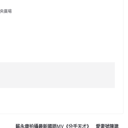
中央廣場
C
o
p
y
蘇永康拍攝最新國語MV《分手天才》 愛妻號陳建