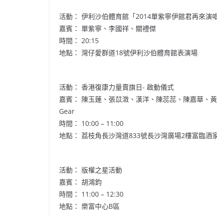
活動： 伊利沙伯體育館「2014單紫寧伊館君再來演
嘉賓： 單紫寧、李國祥、關禮傑
時間： 20:15
地點： 灣仔愛群道18號伊利沙伯體育館表演場
活動： 香港復康力量賣旗日- 啟動儀式
嘉賓： 陳玉蓮、張苡澂、漢洋、陳蕊蕊、陳嘉華、黃經
Gear
時間： 10:00 – 11:00
地點： 荔枝角長沙灣道833號長沙灣廣場2樓富臨酒
活動： 版權之星活動
嘉賓： 胡鴻鈞
時間： 11:00 – 12:30
地點： 樂富中心B區