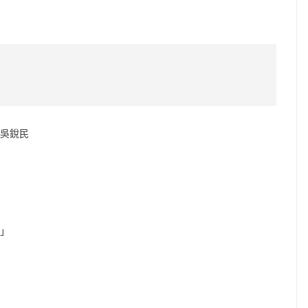
C
o
p
y
Li
n
、吳銳民
k
會」