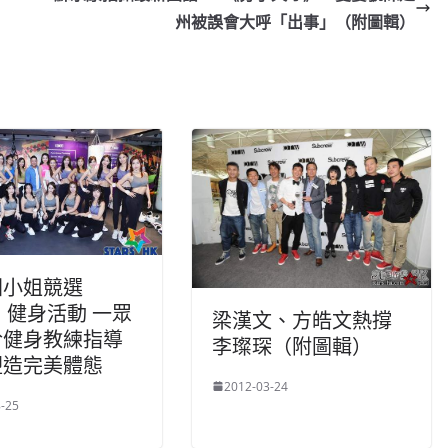
Li
州被誤會大呼「出事」（附圖輯）
n
k
洲小姐競選
1》健身活動 一眾
梁漢文、方皓文熱撐
於健身教練指導
李璨琛（附圖輯）
塑造完美體態
2012-03-24
-25