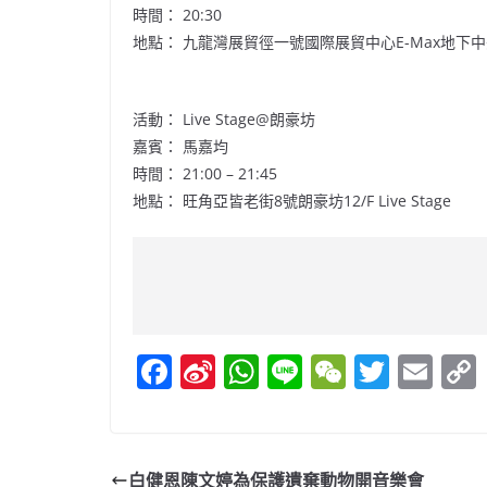
時間： 20:30
地點： 九龍灣展貿徑一號國際展貿中心E-Max地下
活動： Live Stage@朗豪坊
嘉賓： 馬嘉均
時間： 21:00 – 21:45
地點： 旺角亞皆老街8號朗豪坊12/F Live Stage
F
Si
W
Li
W
T
E
a
n
h
n
e
w
m
c
a
at
e
C
itt
ai
e
W
s
h
er
l
白健恩陳文婷為保護遺棄動物開音樂會