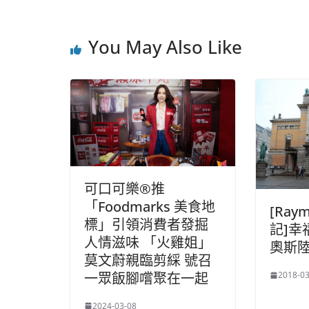
You May Also Like
可口可樂®推
「Foodmarks 美食地
[Ra
標」引領消費者發掘
記]幸
人情滋味 「火雞姐」
奧斯
莫文蔚親臨剪綵 號召
一眾飯腳嚐聚在一起
2018-03
2024-03-08