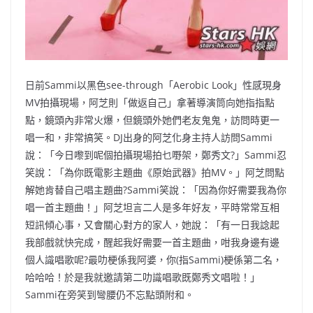
日前Sammi以黑色see-through「Aerobic Look」性感現身
MV拍攝現場，阿芝則「做返自己」
拿著導演筒向她指指點
點，鏡頭內非常火爆，
但鏡頭外她們老友鬼鬼，訪問時更一
唱一和，非常搞笑。
DJ出身的阿芝化身主持人訪問Sammi
說：「
今日嚟到呢個拍攝現場拍乜嘢架，鄭秀文?」Sammi忍
笑說：「
為你既電影主題曲《原始武器》拍MV。」
阿芝問點
解她肯替自己唱主題曲?Sammi笑說：「
因為你好需要我為你
唱一首主題曲！」阿芝坦言二人是多年好友，
平時常常互相
短訊傾心事，又會關心對方的家人，她說：「
有一日我諗起
我部戲就快完成，醒起我好需要一首主題曲，
咁我身邊有邊
個人識唱歌呢?最叻梗係我阿婆，你(指Sammi)
梗係第二名，
哈哈哈！於是我就邀請第二叻識唱歌既鄭秀文唱啦！」
Sammi在旁笑到彎腰仍不忘點頭附和。