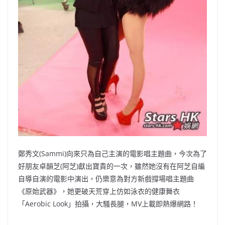
鄭秀文(Sammi)向來只為自己主演的電影唱主題曲，
今次為了
好朋友卓韻芝(阿芝)獻出寶貴的一次，
雖然她沒有在阿芝自編
自導自演的電影中演出，
仍樂意為對方新戲撐場唱主題曲
《原始武器》，
她更破天荒穿上仿如泳衣的健康舞衣
「Aerobic Look」拍攝，大騷長腿，MV上載即熱爆網路！