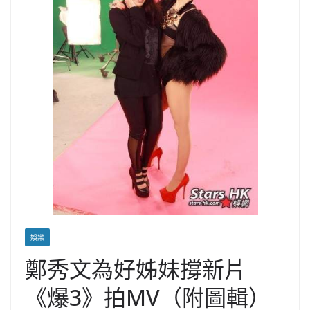
娛樂
鄭秀文為好姊妹撐新片
《爆3》拍MV（附圖輯）