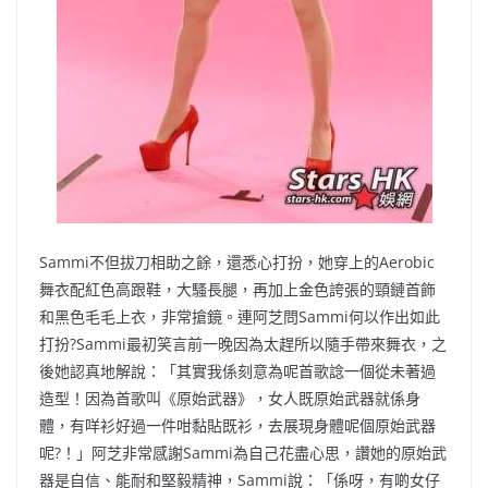
Sammi不但拔刀相助之餘，還悉心打扮，
她穿上的Aerobic
舞衣配紅色高跟鞋，大騷長腿，
再加上金色誇張的頸鏈首飾
和黑色毛毛上衣，非常搶鏡。
連阿芝問Sammi何以作出如此
打扮?
Sammi最初笑言前一晚因為太趕所以隨手帶來舞衣，
之
後她認真地解說：「其實我係刻意為呢首歌諗一個從未著過
造型！
因為首歌叫《原始武器》，女人既原始武器就係身
體，
有咩衫好過一件咁黏貼既衫，去展現身體呢個原始武器
呢?！」
阿芝非常感謝Sammi為自己花盡心思，讚她的原始武
器是自信、
能耐和堅毅精神，Sammi說：「係呀，有啲女仔