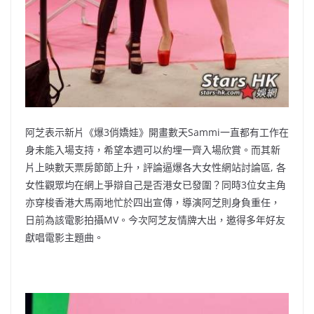
阿芝表示新片《爆3俏嬌娃》
開畫數天Sammi一直都有工作在
身未能入場支持，
希望本週可以約埋一齊入場欣賞。而其新
片上映數天票房節節上升，
評論逼爆各大女性網站討論區, 各
女性觀眾均在網上爭辯自己是否港女已發圍？
同時3位女主角
亦穿梭香港大馬兩地忙於四出宣傳，
導演阿芝則身負重任，
日前為該電影拍攝MV。
今次阿芝友情牌大出，邀得多年好友
獻唱電影主題曲。