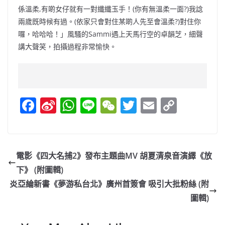
係溫柔,
有啲女仔就有一對纖纖玉手！(你有無溫柔一面?)
我諗
兩歲既時候有過。(依家只會對住某啲人先至會溫柔?)
對住你
囉，哈哈哈！」風騷的Sammi遇上天馬行空的卓韻芝，
細聲
講大聲笑，拍攝過程非常愉快。
F
Si
W
Li
W
T
E
C
a
n
h
n
e
w
m
o
c
a
at
e
C
itt
ai
p
e
W
s
h
er
l
y
電影《四大名捕2》發布主題曲MV 胡夏清泉音演繹《放
b
ei
A
at
Li
下》 (附圖輯)
o
b
p
n
炎亞綸新書《夢游私台北》廣州首簽會 吸引大批粉絲 (附
o
o
p
k
圖輯)
k