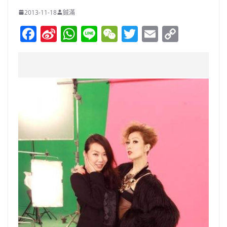
2013-11-18
鋮滿
F
Si
W
Li
W
T
E
C
a
n
h
n
e
w
m
o
c
a
at
e
C
itt
ai
p
e
W
s
h
er
l
y
b
ei
A
at
Li
o
b
p
n
o
o
p
k
k