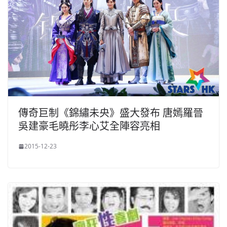
傳奇巨制《錦繡未央》盛大發布 唐嫣羅晉
吳建豪毛曉彤李心艾全陣容亮相
2015-12-23