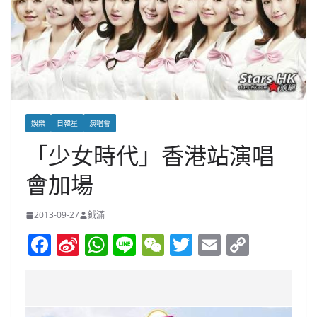
娛樂
日韓星
演唱會
「少女時代」香港站演唱
會加場
2013-09-27
鋮滿
F
Si
W
Li
W
T
E
C
a
n
h
n
e
w
m
o
c
a
at
e
C
itt
ai
p
e
W
s
h
er
l
y