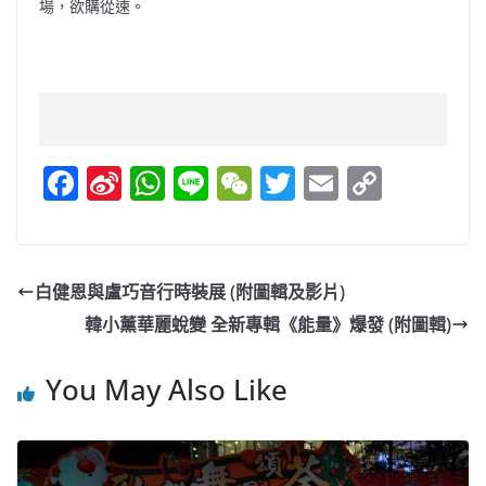
場，欲購從速。
F
Si
W
Li
W
T
E
C
a
n
h
n
e
w
m
o
c
a
at
e
C
itt
ai
p
e
W
s
h
er
l
y
白健恩與盧巧音行時裝展 (附圖輯及影片)
b
ei
A
at
Li
韓小薰華麗蛻變 全新專輯《能量》爆發 (附圖輯)
o
b
p
n
o
o
p
k
You May Also Like
k