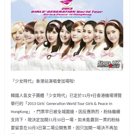
b
ei
A
at
Li
o
b
p
n
o
o
p
k
k
「少女時代」香港站演唱會加場啦
!
韓國人氣女子團體「少女時代」已定於
月
日香港機場博覽
11
9
舉行
的「
2013 Girls’ Generation World Tour Girls & Peace In
」，門票早已被全城圍搶，因反應熱烈，
粉絲繼續
HongKong
支持下，現決定加開
月
日一場，
如未能霸到一票的粉絲
11
10
要留意在
月
日第二場公開售票，
因只加開一場決不再加
10
3