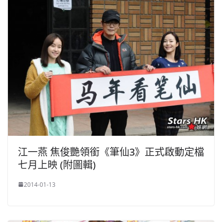
江一燕 焦俊艷領銜《筆仙3》正式啟動定檔
七月上映 (附圖輯)
2014-01-13