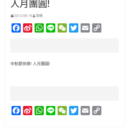
人月團圓!
2013-09-19
浩楠
F
Si
W
Li
W
T
E
C
a
n
h
n
e
w
m
o
c
a
at
e
C
itt
ai
p
e
W
s
h
er
l
y
b
ei
A
at
Li
中秋節快樂! 人月團圓!
o
b
p
n
o
o
p
k
k
F
Si
W
Li
W
T
E
C
a
n
h
n
e
w
m
o
c
a
at
e
C
itt
ai
p