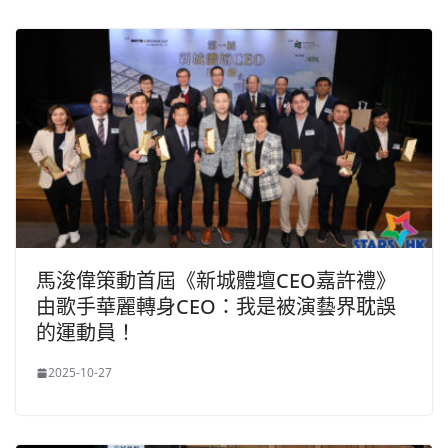
馬浚偉策動首屆《新城體壇CEO嘉許禮》
由歌手華麗轉身CEO：我是被演藝界耽誤
的運動員！
2025-10-27