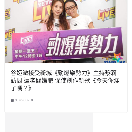
谷婭溦接受新城《勁爆樂勢力》主持黎莉
訪問 遭老闆嫌肥 促使創作新歌《今天你瘦
了嗎？》
2026-03-18