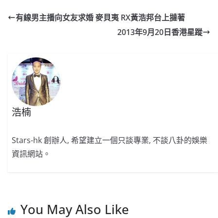
e
W
s
h
er
l
y
有線男主播向女友求婚 麥貝夷 RX黃浩邦台上撻著
b
ei
A
at
Li
2013年9月20日香港星蹤
o
b
p
n
o
o
p
k
k
浩楠
Stars-hk 創辦人, 希望建立一個只談專業, 不談八卦的娛樂
資訊網站。
You May Also Like