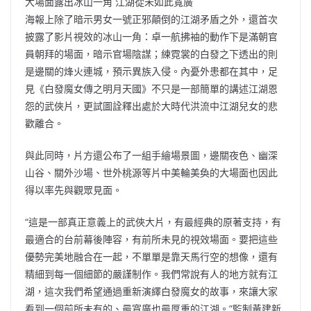
大場面露出冰山一角 江湖從未如此寬廣
海報上除了暗示男女一號正邪顛倒的江湖矛盾之外，還首次
披露了影片視效的冰山一角：卓一航拂袖的動作下是滿朝官
員朝拜的場面，暗示官場陰謀；練霓裳的白發之下透出的則
是邊關的烽火連城，預示異族入侵。內憂外患都在其中，足
見《白發魔女傳之明月天國》不只是一部簡單的講述江湖恩
怨的武俠片，更試圖詮釋出處於大時代洪流中江湖兒女的悲
歡離合。
與此同時，片方還公布了一組手繪場景圖，邊關夜色、幽深
山谷、關外沙場、世外桃源等片中美輪美奐的大場面也因此
得以率先與觀眾見面。
“這是一部真正意義上的武俠大片，有最經典的原著支持，有
最適合的台前幕後陣容，有前所未見的視效場面。要把這些
優勢完美地融合在一起，不單單是靠天馬行空的想像，還有
精細到每一個細節的嚴謹制作。我們常說有人的地方就有江
湖，這次我們希望通過重新演繹白發魔女的故事，來讓大家
看到一個前所未有的、最寬廣也最厚重的江湖。”監制黃建新