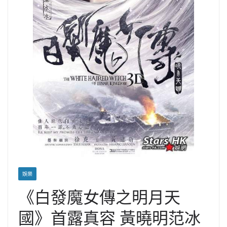
娛樂
《白發魔女傳之明月天
國》首露真容 黃曉明范冰