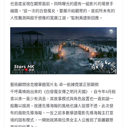
也首度呈現在觀眾面前。同時曝光的還有一組影片的場景手
繪圖。“這一次的白發魔女，要展示給觀眾的，是前所未有的
人性難測與超乎想像的寬廣江湖。”監制黃建新回應。
藝術顧問徐克親筆題寫片名 卓一航練霓裳正邪顛倒
千呼萬喚始出來的《白發魔女傳之明月天國》，自今年4月殺
青以來一直少有消息，其故事模式與角色設置也一直如謎一
般難以揣測，就連先導海報的風格也讓人捉摸不透。此次發
布的兩款先導海報，一反之前多數華語電影先導海報主打意
境的固有模式，一開始就將兩位男女主人公推到了距離觀眾
最近的位置上。