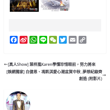
F
Si
W
Li
W
T
E
C
a
n
h
n
e
w
m
o
c
a
at
e
C
itt
ai
p
e
W
s
h
er
l
y
[真人Show] 葉梓嵐Karen學懂珍惜眼前，努力將來
b
ei
A
at
Li
[娛網獨家] 白健恩、馮凱淇愛心潮盆賀中秋 ,夢想紀錄齊
o
b
p
n
創造 (附影片)
o
o
p
k
k