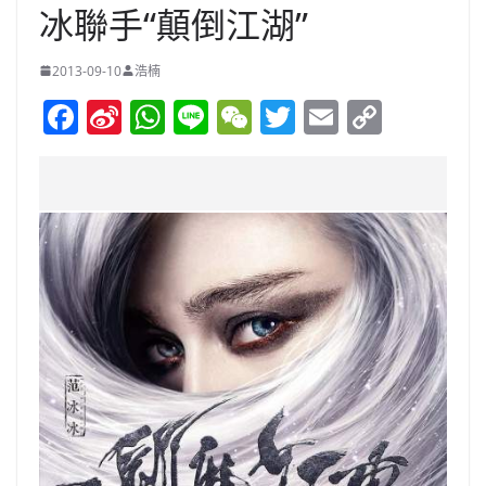
冰聯手“顛倒江湖”
2013-09-10
浩楠
F
Si
W
Li
W
T
E
C
a
n
h
n
e
w
m
o
c
a
at
e
C
itt
ai
p
e
W
s
h
er
l
y
b
ei
A
at
Li
o
b
p
n
o
o
p
k
k