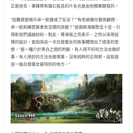
正是徐克，筆鋒帶有魔幻氣息的片名也是由他親筆題寫的。
“這難道是暗示卓一航變成了反派？”“有老爺擔任藝術顧問，
卓一航和練霓裳會有怎樣的改變？”這兩款海報懸念十足，引
得影迷們議論紛紛。對此，導演張之亮表示，之所以采用這
樣的設計，是因為這一次白發魔女的故事體現出了道家的思
想，“是一種介於黑白之間的判斷，有人用不好的方法去做好
事，有人用好的方法去做壞事，沒有純粹的正與邪。這就是
這一版白發魔女最特別的地方。”