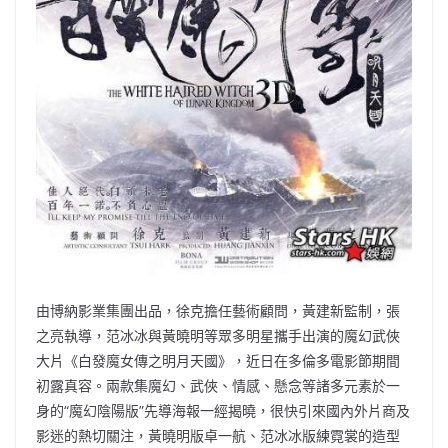
由博納影業集團出品，徐克擔任藝術顧問，黃建新監制，張
之亮執導，范冰冰與黃曉明等眾多明星攜手出演的魔幻武俠
大片《白發魔女傳之明月天國》，近日在多倫多電影節期間
初露真容。兩款集魔幻、武俠、情感、懸念等諸多元素於一
身的“魔幻陰陽版”先導海報一經揭曉，很快引來國內外片商及
影迷的熱切關注，黃曉明版卓一航、范冰冰版練霓裳的造型