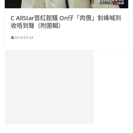
C AllStar首紅館騷 On仔「肉償」釗峰喊到
收唔到聲（附圖輯）
2014-03-24