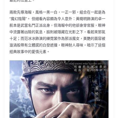
兩款先導海報，風格一黑一白，一正一邪，組合在一起是為
“魔幻陰陽”。 但細看內容頗為令人意外：黃曉明飾演的卓一
航本是武當名門正派出身，但海報中的他卻身穿官服，眼神
中流露著凶險的氣息，臉則被隱藏在光影之下，看起來邪氣
十足；而范冰冰飾演的練霓裳作為邪派魔女，美艷的面容被
漩渦般帶有立體感的白發遮擋，眼神耐人尋味，暗示了這個
經典故事中的愛情元素。