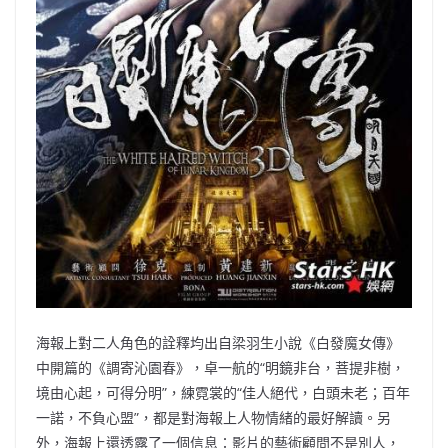
海報上對二人角色的詮釋均出自梁羽生小說《白發魔女傳》
中開篇的《調寄沁園春》，卓一航的“明鏡非台，菩提非樹，
境由心起，可得分明”，練霓裳的“佳人絕代，白頭未老；百年
一諾，不負心盟”，都是對海報上人物情緒的最好解讀。另
外，海報上還透露了一個信息：影片的藝術顧問不是別人，