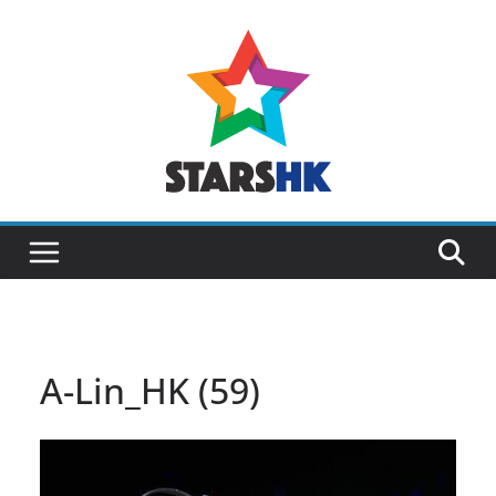
Skip
to
content
A-Lin_HK (59)