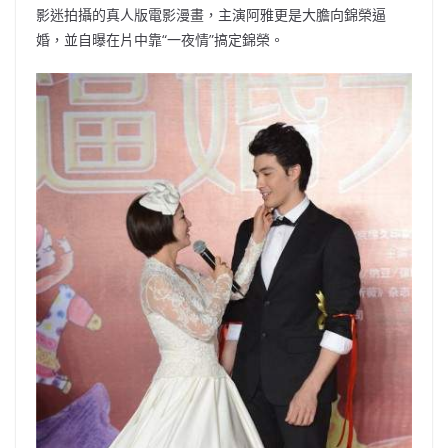
影迷拍攝的真人版電影漫畫，主演阿雅更是大膽向錦榮逼
婚，並自曝在片中靠“一夜情”搞定錦榮。