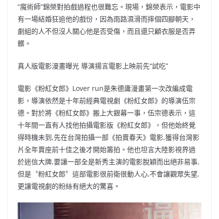
“魔術師”錦榮對拍戲過程也很難忘。現場，錦榮表示，電影中
有一場結婚狂追他的戲份，因為雨路濕滑而摔個四腳朝天，
劇組的人不但沒人關心他是否受傷，而且還只顧衣服是否弄
髒。
真人版電影漫畫曝光 導演揚言電影上映前先“試吃”
電影《粉紅女郎》Lover run是朱德庸漫畫第一次改編成電
影，導演依然是十年前經典電視劇《粉紅女郎》的導演伍宗
德。對於將《粉紅女郎》搬上大銀幕一事，伍宗德表示，這
十年間一直有人找他拍攝電影版《粉紅女郎》，但他始終覺
得時機未到,先在台灣拍攝一部《拍賣春天》電影,獲得台灣影
片全年賣座前十佳之後才開始籌拍。他也坦言大陸影視界過
於迷信大牌,要讓一部全是新秀主演的電影脫穎而出絕非易事,
但是〝粉紅女郎〞這部電影很前衛很動人心,不會讓觀眾失望,
更讓電視劇的粉絲有絕大的驚喜。