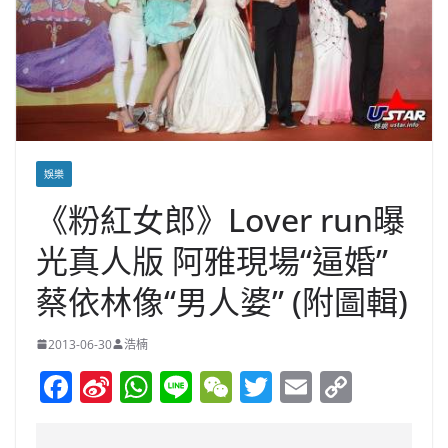
娛樂
《粉紅女郎》Lover run曝
光真人版 阿雅現場“逼婚”
蔡依林像“男人婆” (附圖輯)
2013-06-30
浩楠
F
Si
W
Li
W
T
E
C
a
n
h
n
e
w
m
o