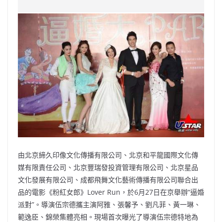
c
a
at
e
C
itt
ai
p
e
W
s
h
er
l
y
b
ei
A
at
Li
o
b
p
n
o
o
p
k
k
由北京締久印像文化傳播有限公司、北京和平龍國際文化傳
媒有限責任公司、北京豐瑞發投資管理有限公司、北京星品
文化發展有限公司、成都飛舞文化藝術傳播有限公司聯合出
品的電影《粉紅女郎》Lover Run，於6月27日在京舉辦“逼婚
派對”。導演伍宗德攜主演阿雅、張馨予、劉凡菲、黃一琳、
範逸臣、錦榮集體亮相。現場首次曝光了導演伍宗德特地為