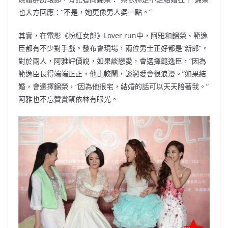
也大方回應：“不是，她更像男人婆一點。”
其實，在電影《粉紅女郎》Lover run中，阿雅和錦榮、範逸
臣都有不少對手戲。發布會現場，兩位男士正好都是“新郎”。
對於兩人，阿雅評價說，如果談戀愛，會選擇範逸臣，“因為
範逸臣長得端端正正，他比較鬧，談戀愛會很浪漫。”如果結
婚，會選擇錦榮，“因為他很宅，結婚的話可以天天陪著我。”
阿雅也不忘贊賞蔡依林有眼光。