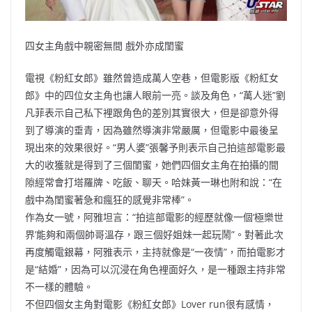
四女主角戲中親密無間 戲外亦成閨蜜
電視《粉紅女郎》雖然曾造成萬人空巷，但電影版《粉紅女
郎》中的四位女主角也讓人眼前一亮。談及角色，“萬人迷”劉
凡菲表示自己私下裡跟角色的差別其實很大，但是卻意外得
到了導演的垂青，因為雖然導演非常嚴厲，但電影中最後呈
現出來的效果很好。“男人婆”張馨予則表示自己拍這部電影最
大的收獲就是得到了三個閨蜜，她們四個女主角在拍攝的間
隙經常會打塔羅牌、吃飯、聊天。哈妹黃一琳也附和說：“在
戲中為閨蜜著急和瘋狂的感覺非常棒”。
作為女一號，阿雅坦言：“拍這部電影的經歷就像一個‘極樂世
界’能夠和兩個帥哥溫存，跟三個好姐妹一起玩鬧”。對著此次
再度觸電銀幕，阿雅表示，主持就像是“一夜情”，而拍電影才
是“結婚”，因為可以沉浸在角色裡面好久，是一種跟主持非常
不一樣的體驗。
不但四個女主角對電影《粉紅女郎》Lover run很有感情，