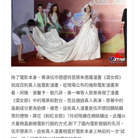
除了電影本身，導演伍宗德還特意將朱德庸漫畫《澀女郎》
拍成百則真人版電影漫畫。從現場公布的幾款電影漫畫來
看，阿雅、張馨予、劉凡菲、黃一琳等人原景再現了漫畫
《澀女郎》中的場景和對白，而且通過真人表演，原著中的
喜劇成分更為勁爆。據悉，這些真人漫畫是伍宗德回饋給觀
眾的禮物，將在《粉紅女郎》7月初陸續在網絡播出。此種以
大量微喜劇做電影行銷的方式,創下了國內電影營銷的先河。
伍宗德表示，這些真人漫畫相當於電影本身上映前的一次“試