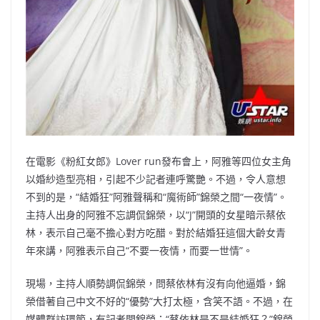
在電影《粉紅女郎》Lover run發布會上，阿雅等四位女主角
以婚紗造型亮相，引起不少記者連呼驚艷。不過，令人意想
不到的是，“結婚狂”阿雅聲稱和“魔術師”錦榮之間“一夜情”。
主持人出身的阿雅不忘調侃錦榮，以“J”開頭的女星暗示蔡依
林，表示自己毫不擔心對方吃醋。對於結婚狂這個大齡女青
年來講，阿雅表示自己“不要一夜情，而要一世情”。
現場，主持人順勢調侃錦榮，問蔡依林有沒有向他逼婚，錦
榮借著自己中文不好的“優勢”大打太極，含笑不語。不過，在
媒體群訪環節，有記者問錦榮：“蔡依林是不是結婚狂？”錦榮