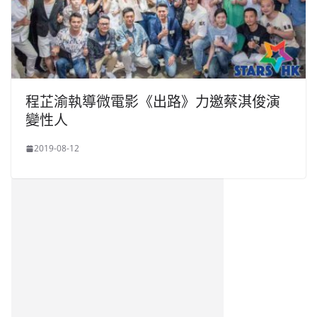
程芷渝執導微電影《出路》力邀蔡淇俊演
變性人
2019-08-12