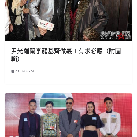
尹光羅蘭李龍基齊做義工有求必應（附圖
輯）
2012-02-24