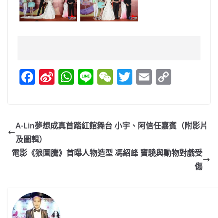
F
Si
W
Li
W
T
E
C
a
n
h
n
e
w
m
o
c
a
at
e
C
itt
ai
p
e
W
s
h
er
l
y
A-Lin夢想成真首踏紅館舞台 小宇、阿信任嘉賓（附影片
b
ei
A
at
Li
及圖輯）
o
b
p
n
電影《狼圖騰》首曝人物造型 馮紹峰 竇驍與動物對戲受
o
o
p
k
傷
k