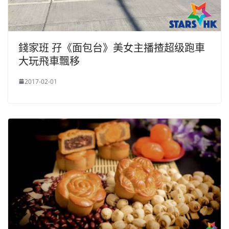
錢家班 孖《面包台》美女主播揸超级跑車
大玩飛車飄移
2017-02-01