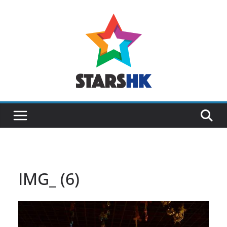
Skip
to
content
IMG_ (6)