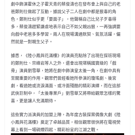
劇中飾演霍休之子霍天青的蔡俊濤也在發布會上與自己的老
爸鄭則仕做起了互動，據說父子二人在劇中都是狠毒的角
色，鄭則仕似乎更「要面子」，他聲稱自己比兒子歹毒得
多，蔡俊濤趕緊謙虛地表示自己不如父親凶狠，一再強調要
向戲中老爸多多學習，兩人在現場溝通默契、氣氛活躍，儼
然就是一對親生父子。
據悉，《陸小鳳與花滿樓》的演員亮點除了出現在探班現場
的鄭則仕、宗峰岩等人之外，還會出現堪稱國寶級的「戲
骨」演員劉雪華，她將在劇中飾演皇太後一角，在劇中具有
至關重要的作用。觀眾們曾經看她所參演的瓊瑤劇、後宮
劇，看過她或流淚滿面、或冷面殘酷的精彩演繹，而在這部
武俠巨制中，「太後專業戶」劉雪華又將帶給觀眾怎樣的驚
喜，更是讓人充滿期待。
這些實力派演員的加盟上陣，為年度古裝探案偶像大劇《陸
小鳳與花滿樓》奠定了卓越品質，相信觀眾很快將在電視熒
幕上看到一場硝煙四起、精彩紛呈的江湖之戰。