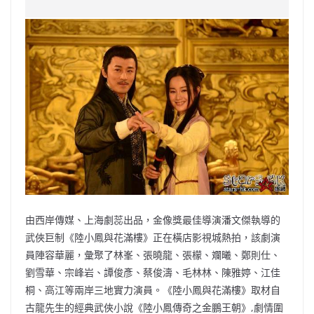
c
a
at
e
C
itt
ai
p
e
W
s
h
er
l
y
b
ei
A
at
Li
o
b
p
n
o
o
p
k
k
由西岸傳媒、上海劇蕊出品，金像獎最佳導演潘文傑執導的
武俠巨制《陸小鳳與花滿樓》正在橫店影視城熱拍，該劇演
員陣容華麗，彙聚了林峯、張曉龍、張檬、斕曦、鄭則仕、
劉雪華、宗峰岩、譚俊彥、蔡俊濤、毛林林、陳雅婷、江佳
桐、高江等兩岸三地實力演員。《陸小鳳與花滿樓》取材自
古龍先生的經典武俠小說《陸小鳳傳奇之金鵬王朝》,劇情圍