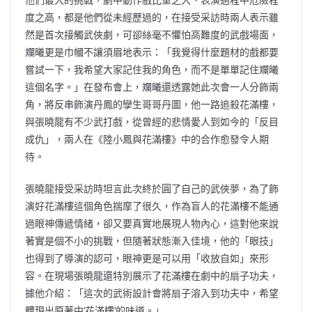
度之高，都是他們從未經歷過的，在接受采訪時兩人表示雖
然是首次接觸武俠劇，可卻絲毫不懼怕高難度的武戲場面，
斕曦更是巾幗不讓須眉地表示：「我覺得什麼題材的戲都要
嘗試一下，我希望大家記住我的角色，而不是單單記住斕曦
這個名字。」在發布會上，斕曦還透露她此次會一人分飾兩
角，將反串飾演丹鳳的孿生哥哥丹圖，他一路追殺花滿樓，
與張曉龍有不少武打戲，從曾經的悲情愛人到如今的「反目
成仇」，兩人在《陸小鳳與花滿樓》中的合作愈發令人期
待。
張曉龍接受采訪時坦言此次終於圓了自己的武俠夢，為了飾
演好花滿樓這個角色揣摩了很久，作為盲人的花滿樓不能通
過眼神傳遞情緒，卻又要真實地展現人物內心，這對他來說
著實是個不小的挑戰，但隨著狀態漸入佳境，他的「眼技」
也得到了導演的認可，眼神更是可以用「收放自如」來形
容。在現場張曉龍還特別展示了花滿樓在劇中的扇子功夫，
據他介紹：「這次的武術設計會將扇子溶入到功夫中，希望
體現出原著中‘花滿樓’的味道。」