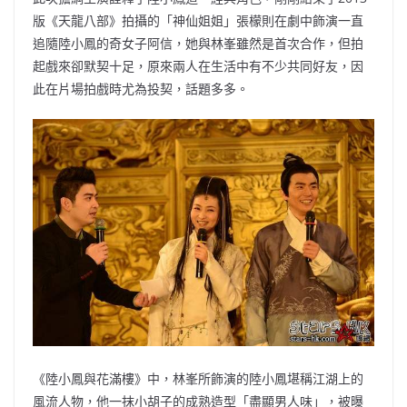
版《天龍八部》拍攝的「神仙姐姐」張檬則在劇中飾演一直
追隨陸小鳳的奇女子阿信，她與林峯雖然是首次合作，但拍
起戲來卻默契十足，原來兩人在生活中有不少共同好友，因
此在片場拍戲時尤為投契，話題多多。
《陸小鳳與花滿樓》中，林峯所飾演的陸小鳳堪稱江湖上的
風流人物，他一抹小胡子的成熟造型「盡顯男人味」，被曝