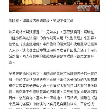
張曉龍、斕曦橫店再續前緣，笑談不懼武戲
如果說林峯與張檬是「一見如故」，那麼張曉龍、斕曦在
《陸小鳳與花滿樓》的合作則可以用「久別重逢」來形容，
他們在《後宮甄嬛傳》中所詮釋的溫太醫和沈眉莊早已經深
入人心，這次從宮廷轉戰江湖的再度合作因此充滿了十足的
話題性，兩人在劇中的復雜關系更是令媒體、觀眾尤為好
奇。
記者在拍攝片場看到，張曉龍仍舊保持著謙謙君子的一貫作
風，他的這副恬淡神態與古龍筆下那位透著仙氣的名醫花滿
樓倒是頗有幾分神似之處。從皇家太醫到江湖名醫的身份轉
變，自然難不倒經驗豐富的張曉龍，只見他在拍攝現場閑庭
若步、悠然自得，基本上一條就過。「眉姐姐」斕曦在《陸
小鳳與花滿樓》中飾演的上官丹鳳自開拍以來一直身份成