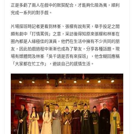
正是多虧了兩人在戲中的默契配合，才能夠化險為夷，順利
完成一系列的對手戲。
片場探班時記者更看到林峯、張檬有說有笑，舉手投足之間
頗有劇中「打情罵俏」之意，采訪後得知原來張檬和林峯在
圈內都是人緣極佳的演員，他們在生活中擁有不少共同的朋
友，因此拍戲過程中漸漸也成為了摯友，分享各種話題。現
場有媒體問及林峯「吳千語是否有來探班」，他含糊回應稱
「大家都在忙工作」，避談自己的感情生活。