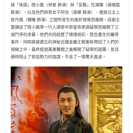
繞「俠探」陸小鳳（林峯 飾演）與「盲醫」花滿樓（張曉龍
飾演），以及他們與奇女子阿信（張檬 飾演）、遺族公主上
官丹鳳（斕曦 飾演）之間所發生的曲折情愫而展開。該劇主
要講述了陸小鳳等一行人調查中原皇帝患病疑案而揭開了江
湖鬥爭的序幕，他們共同經歷了環環相扣、懸念疊生的離奇
事件，同時將被遺忘的神秘古國金鵬王朝重新帶回了人們的
視線之中，最終經過萬重難關之後解開了疑案的謎團，並且
適時阻止了邪惡勢力的陰謀，平息了一場驚天風波。