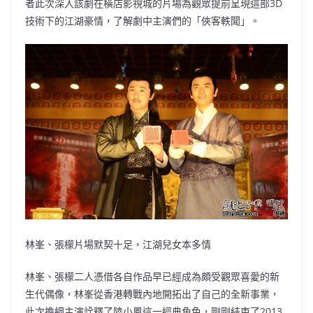
者此次深入該劇在橫店影視城的片場為觀眾提前呈現這部3D
技術下的江湖豪情，了解劇中主演們的「俠客軼聞」。
林峯、張檬片場默契十足，江湖兒女本多情
林峯、張檬二人憑借各自作品早已經成為頗受觀眾喜愛的新
生代偶像，林峯從香港轉戰內地開拓出了自己的全新事業，
此次擔綱主演詮釋了陸小鳳這一經典角色，剛剛結束了2013