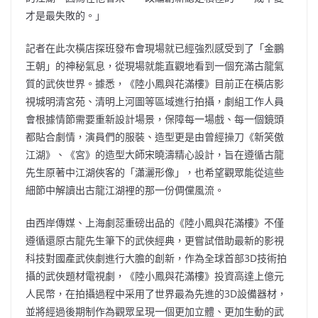
才是最失敗的。」
記者在此次橫店探班發布會現場就已經強烈感受到了「金鵬
王朝」的神秘氣息，從現場就能直觀地看到一個充滿古龍氣
質的武俠世界。據悉，《陸小鳳與花滿樓》目前正在橫店影
視城明清宮苑、清明上河圖等區域進行拍攝，劇組工作人員
會根據情節需要重新設計場景，保障每一場戲、每一個鏡頭
都貼合劇情，演員們的服裝、造型更是由曾經操刀《新笑傲
江湖》、《宮》的造型大師宋曉濤精心設計，旨在遵循古龍
先生原著中江湖俠客的「瀟灑形像」，也希望觀眾能從這些
細節中解讀出古龍江湖裡的那一份倜儻風流。
由西岸傳媒、上海劇蕊重磅出品的《陸小鳳與花滿樓》不僅
遵循還原古龍先生筆下的武俠經典，更嘗試借助最新的影視
科技對國產武俠劇進行大膽的創新，作為全球首部3D技術拍
攝的武俠題材電視劇，《陸小鳳與花滿樓》投資高達上億元
人民幣，在拍攝過程中采用了世界最為先進的3D設備器材，
並將經過後期制作為觀眾呈現一個更加立體、更加生動的武