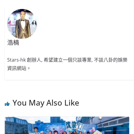
o
b
p
n
o
o
p
k
k
浩楠
Stars-hk 創辦人, 希望建立一個只談專業, 不談八卦的娛樂
資訊網站。
You May Also Like