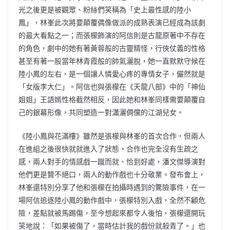
光之後更是被觀眾、粉絲們笑稱為「史上最性感的陸小
鳳」，林峯此次將要顛覆偶像做派的成熟表演已經成為該劇
的最大看點之一；而張檬飾演的阿信則是古龍原著中不存在
的角色，劇中的她有著黃蓉般的古靈精怪，行俠仗義的性格
甚至有著一股當年林青霞般的帥氣灑脫，她一直默默守候在
陸小鳳的左右，是一個讓人憐愛心疼的專情女子，儼然就是
「女版李大仁」。阿信也與張檬在《天龍八部》中的「神仙
姐姐」王語嫣性格截然相反，因此她和林峯同樣需要顛覆自
己的銀幕形像，共同塑造一對瀟灑倜儻的江湖兒女。
《陸小鳳與花滿樓》雖然是張檬與林峯的首次合作，但兩人
在進組之後很快就就進入了狀態，合作也完全沒有生疏之
感，兩人對手的情感戲一蹴而就、恰到好處，潘文傑導演對
他們更是贊不絕口，兩人的動作戲也十分敬業。發布會上，
林峯還特別分享了他和張檬在拍攝時遇到的驚險事件，在一
場阿信追逐陸小鳳的動作戲中，張檬特別入戲，全然不顧危
險，差點就被馬踢傷，至今想起來都令人後怕，張檬還開玩
笑地說：「如果被傷了，當時估計我的戲份就殺青了。」也