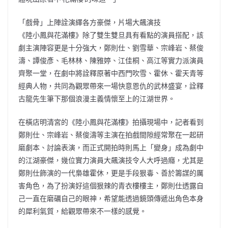
「戲骨」上陣詮演繹各方豪傑，片場大飆演技
《陸小鳳與花滿樓》除了雙生雙旦具有看點的演員搭配，該
劇主演陣容更是十分強大，鄭則仕、劉雪華、宗峰岩、蔡俊
濤、譚俊彥、毛林林、陳雅婷、江佳桐、高江等實力派演員
齊聚一堂，在劇中將詮釋原著中西門吹雪、霍休、霍天青等
經典人物，共同為觀眾帶來一場快意恩仇的武林盛宴，詮釋
古龍先生筆下那個浪漫主義情懷至上的江湖世界。
在橫店明清宮的《陸小鳳與花滿樓》拍攝現場中，記者看到
鄭則仕、宗峰岩、蔡俊濤等主演在拍戲間隙經常聚在一起研
磨劇本、討論表演，而正式開拍時則馬上「變身」成為劇中
的江湖豪傑，幾位實力演員大飆演技令人大呼過癮，尤其是
鄭則仕飾演的一代梟雄霍休，更是手段狠毒、善於籌謀的厲
害角色，為了扮演好這個狠辣的青衣樓樓主，鄭則仕透露自
己一直在磨礪自己的眼神，希望能透過鏡頭傳遞出角色本身
的犀利氣質，給觀眾帶來不一樣的感覺。