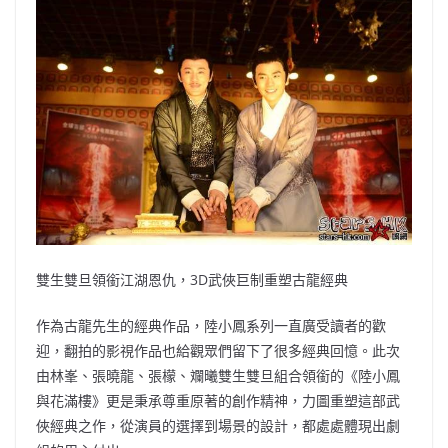
雙生雙旦領銜江湖恩仇，3D武俠巨制重塑古龍經典
作為古龍先生的經典作品，陸小鳳系列一直廣受讀者的歡
迎，翻拍的影視作品也給觀眾們留下了很多經典回憶。此次
由林峯、張曉龍、張檬、斕曦雙生雙旦組合領銜的《陸小鳳
與花滿樓》更是秉承尊重原著的創作精神，力圖重塑這部武
俠經典之作，從演員的選擇到場景的設計，都處處體現出劇