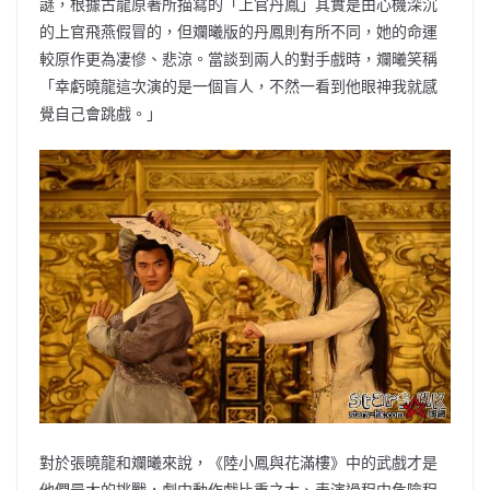
謎，根據古龍原著所描寫的「上官丹鳳」其實是由心機深沉
的上官飛燕假冒的，但斕曦版的丹鳳則有所不同，她的命運
較原作更為凄慘、悲涼。當談到兩人的對手戲時，斕曦笑稱
「幸虧曉龍這次演的是一個盲人，不然一看到他眼神我就感
覺自己會跳戲。」
對於張曉龍和斕曦來說，《陸小鳳與花滿樓》中的武戲才是
他們最大的挑戰，劇中動作戲比重之大、表演過程中危險程