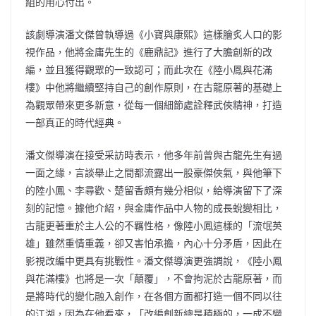
組的用心付出。
該劇導演潘文傑曾執導過《小寶與康熙》這樣膾炙人口的影
視作品，他將金庸先生的《鹿鼎記》進行了大膽創新的改
編，並且獲得觀眾的一致認可；而此次在《陸小鳳與花滿
樓》中他將繼續堅持自己的創作原則，在古龍原著的基礎上
為觀眾帶來更多新意，從每一個細節處詮釋武俠精神，打造
一部真正的時代經典。
潘文傑導演在接受采訪時表示，他多年前曾與古龍先生有過
一面之緣，言談舉止之間都流露出一股豪傑俠氣，與他筆下
的陸小鳳、李尋歡、楚留香頗有幾分相似，給導演留下了深
刻的記憶。據他介紹，與金庸作品中人物的成長蛻變相比，
古龍更著重於主人公的不羈性格，像陸小鳳這樣的「流氓英
雄」雖然重情重義，卻又害怕承擔，內心十分矛盾，因此在
影視改編中更具有挑戰性。潘文傑導演更強調說，《陸小鳳
與花滿樓》也將是一次「顛覆」，不會拘泥於古龍原著，而
是將時代的變化融入創作，在各個方面都打造一個不同以往
的江湖，因為在他看來，「改編創新總是積極的，一成不變