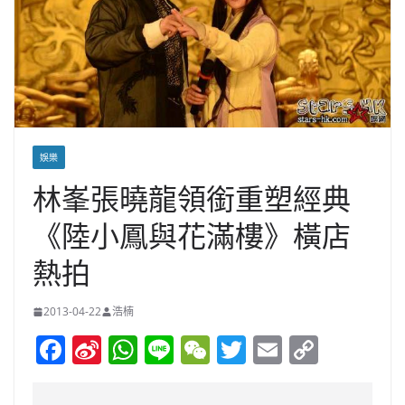
娛樂
林峯張曉龍領銜重塑經典
《陸小鳳與花滿樓》橫店
熱拍
2013-04-22
浩楠
F
Si
W
Li
W
T
E
C
a
n
h
n
e
w
m
o