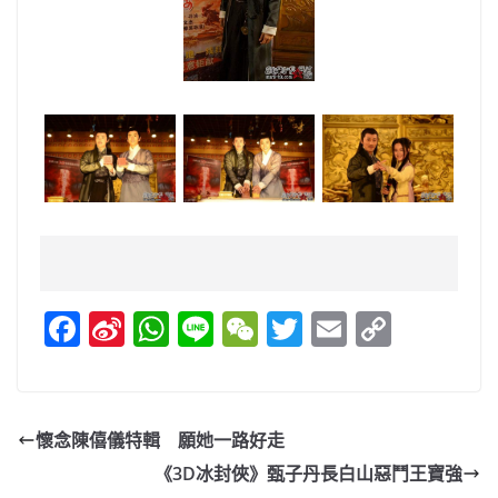
F
Si
W
Li
W
T
E
C
a
n
h
n
e
w
m
o
c
a
at
e
C
itt
ai
p
e
W
s
h
er
l
y
懷念陳僖儀特輯 願她一路好走
b
ei
A
at
Li
《3D冰封俠》甄子丹長白山惡鬥王寶強