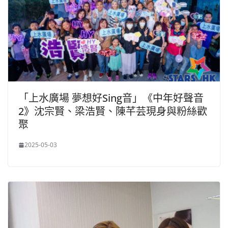
「上水廣場 夢想好Sing音」《中年好聲音
2》沈宗賢、梁浩賢、陳芊芸現身與粉絲歡
聚
2025-05-03