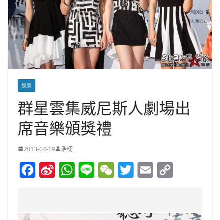
娛樂
群星雲集威尼斯人劇場出
席音樂頒獎禮
2013-04-19
浩楠
F
Si
W
Li
W
T
E
C
a
n
h
n
e
w
m
o
c
a
at
e
C
itt
ai
p
e
W
s
h
er
l
y