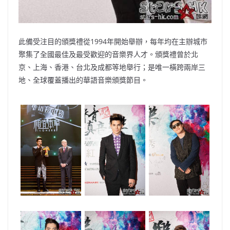
此備受注目的頒獎禮從1994年開始舉辦，每年均在主辦城市
聚集了全國最佳及最受歡迎的音樂界人才。頒獎禮曾於北
京、上海、香港、台北及成都等地舉行；是唯一橫跨兩岸三
地、全球覆蓋播出的華語音樂頒獎節目。