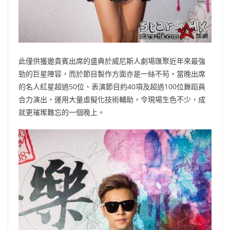
此僅供獲邀貴賓出席的盛典於威尼斯人劇場匯聚近年來最強
勁的巨星陣容，而於節目製作方面亦是一絲不苟。當晚出席
的名人紅星超過50位、表演節目約40項及超過100位舞蹈員
合力演出，運用大量虛擬化技術輔助，令現場生色不少，成
就更璀璨難忘的一個晚上。