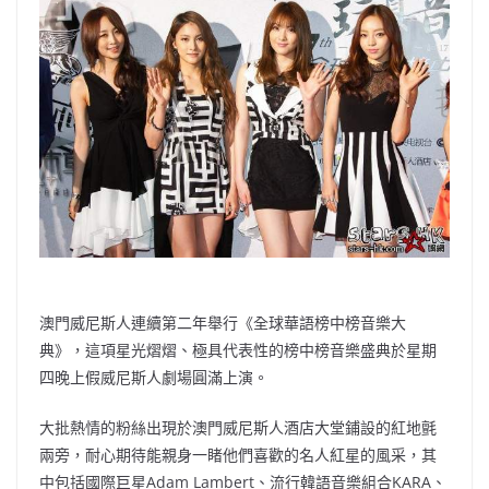
b
ei
A
at
Li
o
b
p
n
o
o
p
k
k
澳門威尼斯人連續第二年舉行《全球華語榜中榜音樂大
典》，這項星光熠熠、極具代表性的榜中榜音樂盛典於星期
四晚上假威尼斯人劇場圓滿上演。
大批熱情的粉絲出現於澳門威尼斯人酒店大堂鋪設的紅地氈
兩旁，耐心期待能親身一睹他們喜歡的名人紅星的風采，其
中包括國際巨星Adam Lambert、流行韓語音樂組合KARA、