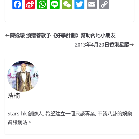
F
Si
W
Li
W
T
E
C
a
n
h
n
e
w
m
o
c
a
at
e
C
itt
ai
p
e
W
s
h
er
l
y
陳逸璇 頒贈善款予《好學計劃》幫助內地小朋友
b
ei
A
at
Li
2013年4月20日香港星蹤
o
b
p
n
o
o
p
k
k
浩楠
Stars-hk 創辦人, 希望建立一個只談專業, 不談八卦的娛樂
資訊網站。