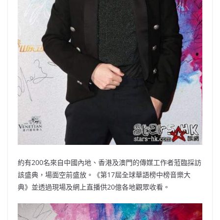
約有200名來自中國內地、香港及澳門的傳媒工作者蒞臨採訪
該盛典，場面空前盛放。《第17屆全球華語榜中榜音樂大
典》並透過現場及網上直播供20億各地觀眾收看。