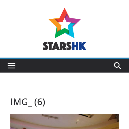
Skip
to
content
IMG_ (6)