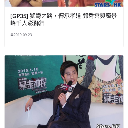
[GP35] 獅籌之路，傳承孝道 郭秀雲與龐景
峰千人彩獅舞
2019-09-23