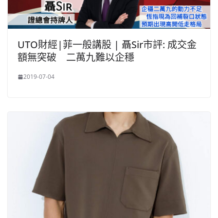
UTO財經|菲一般講股 | 聶Sir市評: 成交金
額無突破 二萬九難以企穩
2019-07-04