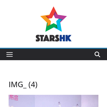
Skip
to
content
IMG_ (4)