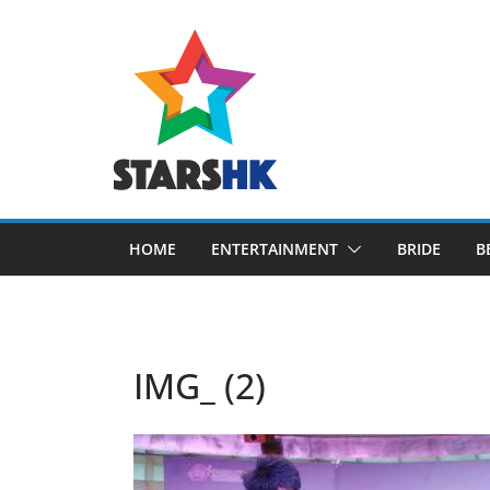
Skip
to
content
HOME
ENTERTAINMENT
BRIDE
B
IMG_ (2)