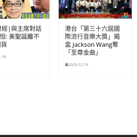
財經|與主席對話
港台「第三十六屆國
秀恒: 美聖誕離不
際流行音樂大獎」揭
國貨
盅 Jackson Wang奪
「至尊金曲」
-18
2025-12-19