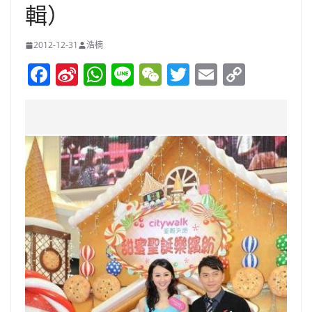
輯）
2012-12-31
浩楠
F
Si
W
Li
W
T
E
C
a
n
h
n
e
w
m
o
c
a
at
e
C
itt
ai
p
e
W
s
h
er
l
y
b
ei
A
at
Li
o
b
p
n
o
o
p
k
k