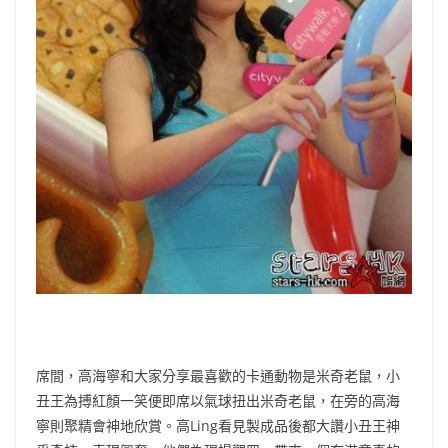
席間，高海寧和大家分享最喜歡的卡通動物是米奇老鼠，小
丑王為搏紅顏一笑便即席以氣球扭出米奇老鼠，在旁的高海
寧則聚精會神地欣賞。高Ling看見製成品後都大讚小丑王神