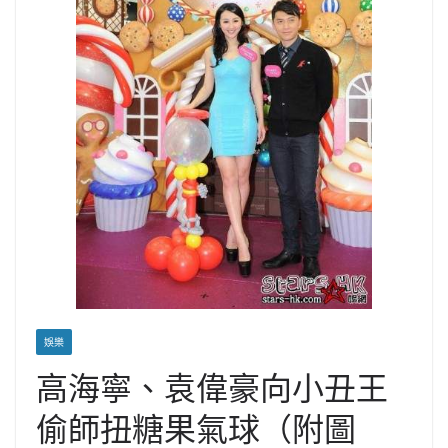
娛樂
高海寧、袁偉豪向小丑王
偷師扭糖果氣球（附圖