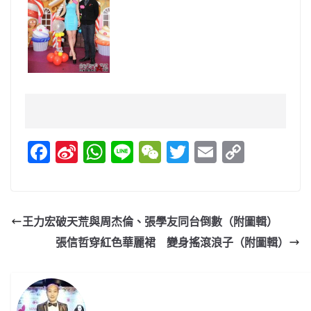
F
Si
W
Li
W
T
E
C
a
n
h
n
e
w
m
o
c
a
at
e
C
itt
ai
p
e
W
s
h
er
l
y
王力宏破天荒與周杰倫、張學友同台倒數（附圖輯）
b
ei
A
at
Li
張信哲穿紅色華麗裙 變身搖滾浪子（附圖輯）
o
b
p
n
o
o
p
k
k