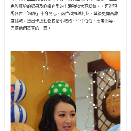
色彩繽紛的糖果及趣緻造型的卡通動物大冧粉絲，，逗得現
場各位 「粉絲」十分開心。兩位越扭越純熟，其後更向高難
度挑戰，扭出卡通動物包括小肥豬、牛牛伯伯、唐老鴨等，
盡顯他們童真的一面。