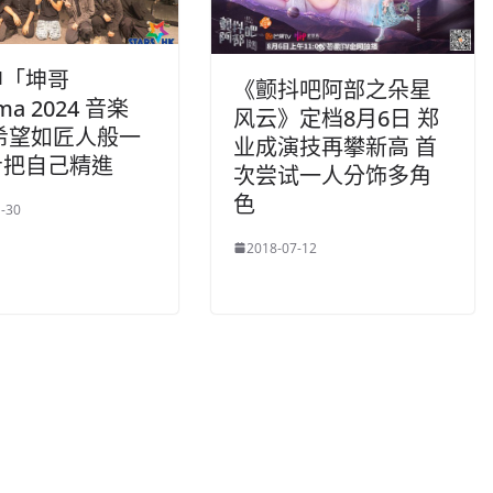
坤「坤哥
《颤抖吧阿部之朵星
ima 2024 音楽
风云》定档8月6日 郑
希望如匠人般一
业成演技再攀新高 首
步把自己精進
次尝试一人分饰多角
色
-30
2018-07-12