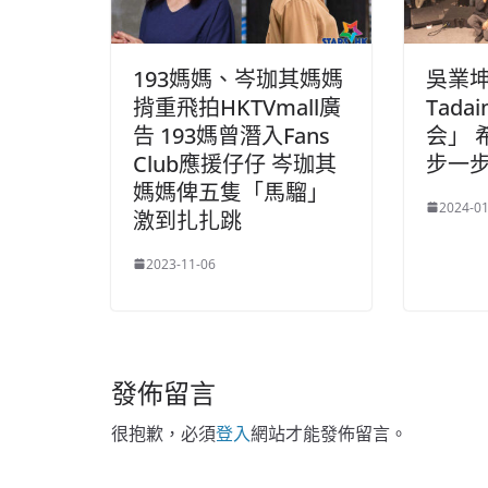
193媽媽、岑珈其媽媽
吳業
揹重飛拍HKTVmall廣
Tada
告 193媽曾潛入Fans
会」 
Club應援仔仔 岑珈其
步一
媽媽俾五隻「馬騮」
2024-01
激到扎扎跳
2023-11-06
發佈留言
很抱歉，必須
登入
網站才能發佈留言。